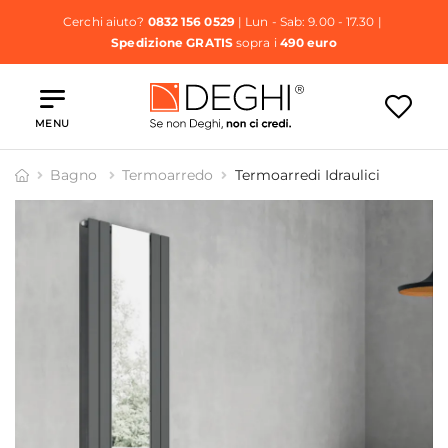
Cerchi aiuto?
0832 156 0529
| Lun - Sab: 9.00 - 17.30 |
Spedizione GRATIS
sopra i
490 euro
MENU
Bagno
Termoarredo
Termoarredi Idraulici