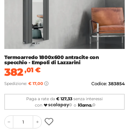
Termoarredo 1800x600 antracite con
specchio - Empoli di Lazzarini
382
,01
€
Spedizione:
€ 17,00
Codice:
383854
Paga a rate da
€ 127,33
senza interessi
con
o
quantity
quantity
plus
minus
button
button