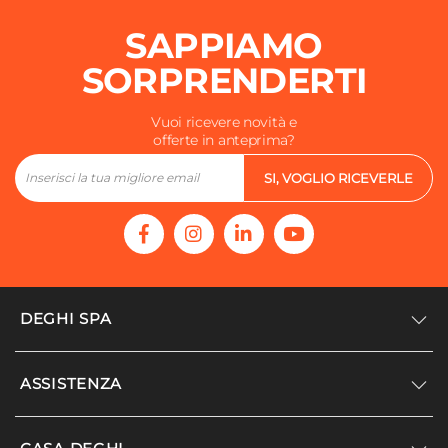
Valvola Di Sfiato
SAPPIAMO
Inclusa
SORPRENDERTI
Kit Valvola + Detentore
Non incluso
Vuoi ricevere novità e
Accessori
offerte in anteprima?
Specchio
SI, VOGLIO RICEVERLE
Kit Fissaggio A Muro
Incluso
Kit Installazione Elettrica
Non incluso
DEGHI SPA
Accedi/Registrati
ASSISTENZA
Noi siamo Deghi
Politica dei prezzi
Supporto