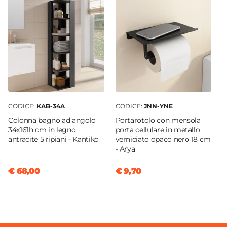
Tubi in rame da 12 mm
Piatti verticali
Tubi in rame da 14 mm
Dimensione Tubi
Tubi in rame da 16 mm
7 x 1,1 cm
Tubi in multistrato da 16x2 mm
Materiale
Tubi in multistrato da 16x2,25 mm
Acciaio al carbonio
Colore
Antracite
Posizione Attacchi
CODICE:
KAB-34A
CODICE:
JNN-YNE
Centrale
Colonna bagno ad angolo
Portarotolo con mensola
Reversibile
34x161h cm in legno
porta cellulare in metallo
antracite 5 ripiani - Kantiko
verniciato opaco nero 18 cm
No
- Arya
Potenza Termica
674 W
€ 68,00
€ 9,70
Potenza Termica ΔT 50°
674 W
Temperatura Massima Di Esercizio
120°C