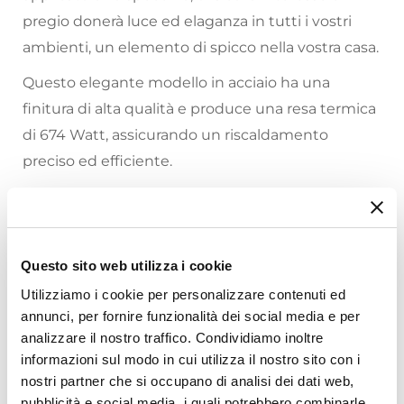
pregio donerà luce ed elaganza in tutti i vostri
ambienti, un elemento di spicco nella vostra casa.
Questo elegante modello in acciaio ha una
finitura di alta qualità e produce una resa termica
di 674 Watt, assicurando un riscaldamento
preciso ed efficiente.
CONSIGLI ED INFORMAZIONI SUI TERMOARREDI:
Riepilogo Caratteristiche
I watt rappresentano la potenza termica che
Questo sito web utilizza i cookie
Caratteristiche
deve sviluppare un radiatore a parete da bagno
Utilizziamo i cookie per personalizzare contenuti ed
Tipologia
per soddisfare il fabbisogno termico del bagno o
annunci, per fornire funzionalità dei social media e per
Termoarredo idraulico
dell'ambiente nella stanza in generale. Questo
analizzare il nostro traffico. Condividiamo inoltre
Serie
informazioni sul modo in cui utilizza il nostro sito con i
fabbisogno termico dipende dalle dimensioni del
Empoli
nostri partner che si occupano di analisi dei dati web,
Ti suggeriamo anche
locale, dall`esposizione, dall`isolamento delle
Marca
pubblicità e social media, i quali potrebbero combinarle