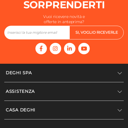
SORPRENDERTI
Vuoi ricevere novità e
offerte in anteprima?
SI, VOGLIO RICEVERLE
DEGHI SPA
Accedi/Registrati
ASSISTENZA
Noi siamo Deghi
Politica dei prezzi
Supporto
CASA DEGHI
Lavora con noi
Paga a rate
Diventa fornitore
Località disagiate
Noi Siamo Deghi