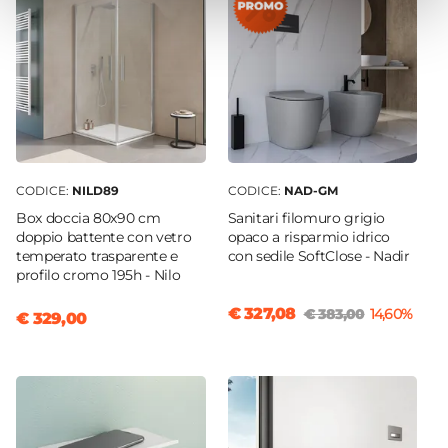
Tondi orizzontali
Dimensione Tubi
Ø 2,2 cm
Materiale
Acciaio
Finitura
Cromata
CODICE:
NILD89
CODICE:
NAD-GM
Colore
Box doccia 80x90 cm
Sanitari filomuro grigio
Cromo
doppio battente con vetro
opaco a risparmio idrico
Resistenza
temperato trasparente e
con sedile SoftClose - Nadir
profilo cromo 195h - Nilo
300 W
Temperatura Massima Di Esercizio
€ 327,08
€ 383,00
14,60%
€ 329,00
90°C
Termostato
Incluso
Funzioni Termostato
24h auto
|
2h boost