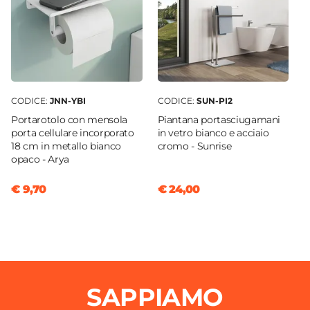
Posizione Termostato
Lato destro
Resistenza Elettrica
Inclusa
Kit Fissaggio A Muro
CODICE:
JNN-YBI
CODICE:
SUN-PI2
Incluso
Portarotolo con mensola
Piantana portasciugamani
Kit Installazione Elettrica
porta cellulare incorporato
in vetro bianco e acciaio
Incluso
18 cm in metallo bianco
cromo - Sunrise
opaco - Arya
Dotazioni
Presa Shuko
|
Liquido termovettore
|
Cavo
€ 9,70
€ 24,00
elettrico
SAPPIAMO