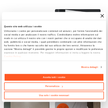
Lazzarini
Larghezza
50 cm
Altezza
Questo sito web utilizza i cookie
84,2 cm
Utilizziamo i cookie per personalizzare contenuti ed annunci, per fornire funzionalità dei
social media e per analizzare il nostro traffico. Condividiamo inoltre informazioni sul
Profondità
modo in cui utilizza il nostro sito con i nostri partner che si occupano di analisi dei dati
web, pubblicità e social media, i quali potrebbero combinarle con altre informazioni che
9,5 cm
ha fornito loro o che hanno raccolto dal suo utilizzo dei loro servizi. Attraverso la
sezione "Mostra dettagli" è possibile gestire le proprie opzioni e modificare le preferenze
Installazione
espresse in qualsiasi momento. Per maggiori informazioni si invita a leggere la nostra
Cookie Policy
.
Verticale
CODICE:
385026
CODICE:
388133
Forma
Mostra dettagli
Barra portasciugamani
Appendino cromato per
Piatto
40cm cromo Lazzarini
termoarredo - Calla di
Lazzarini
Numero Tubi
Accetta tutti i cookie
16 tubi
Personalizza
€ 77,99
€ 18,00
Lunghezza Cavo
Usa solo i cookie necessari
100 cm
Forma Tubi