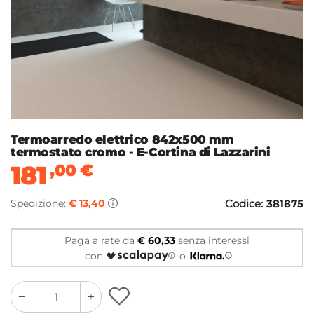
Termoarredo elettrico 842x500 mm
termostato cromo - E-Cortina di Lazzarini
181
,00
€
Spedizione:
€ 13,40
Codice:
381875
Paga a rate da
€ 60,33
senza interessi
con
o
quantity
quantity
plus
minus
button
button