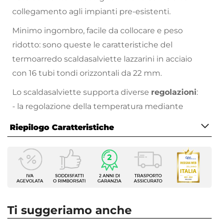
collegamento agli impianti pre-esistenti.
Minimo ingombro, facile da collocare e peso
ridotto: sono queste le caratteristiche del
termoarredo scaldasalviette lazzarini in acciaio
con 16 tubi tondi orizzontali da 22 mm.
Lo scaldasalviette supporta diverse
regolazioni
:
- la regolazione della temperatura mediante
termostato analogico
Riepilogo Caratteristiche
- la regolazione
2h Boost
, che aumenta
rapidamente la temperatura nella stanza, per max
Caratteristiche
per 2 ore
Tipologia
- la regolazione
24h Auto
: rinnova la funzione
2h
Termoarredo elettrico
Boost
Serie
ogni 24 ore
Cortina
Ti suggeriamo anche
Marca