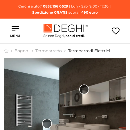
Cerchi aiuto?
0832 156 0529
| Lun - Sab: 9.00 - 17.30 |
Spedizione GRATIS
sopra i
490 euro
MENU
Bagno
Termoarredo
Termoarredi Elettrici