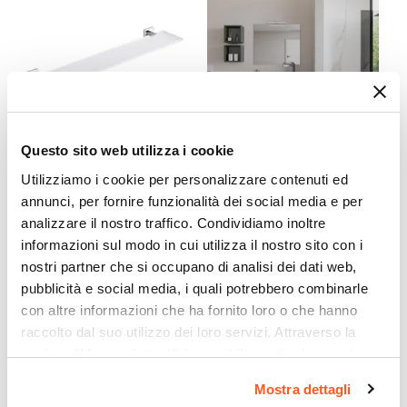
5 x 1 cm
Materiale
Acciaio al carbonio
Finitura
Cromata
Colore
Questo sito web utilizza i cookie
Cromato
CODICE:
69191361G
CODICE:
AGV-8VCT
Posizione Attacchi
Utilizziamo i cookie per personalizzare contenuti ed
Mensola 60 cm in acciaio
Mobile bagno sospeso 80
annunci, per fornire funzionalità dei social media e per
Laterale
inox con piano in vetro
cm con top verde cemento
analizzare il nostro traffico. Condividiamo inoltre
Reversibile
temperato - Colorado di
- Agave
informazioni sul modo in cui utilizza il nostro sito con i
Gedy
No
nostri partner che si occupano di analisi dei dati web,
Potenza Termica
pubblicità e social media, i quali potrebbero combinarle
€ 34,00
€ 149,00
500 W
con altre informazioni che ha fornito loro o che hanno
Potenza Termica ΔT 50°
raccolto dal suo utilizzo dei loro servizi. Attraverso la
442 W
sezione "Mostra dettagli" è possibile gestire le proprie
Temperatura Massima Di Esercizio
opzioni e modificare le preferenze espresse in qualsiasi
Mostra dettagli
momento. Per maggiori informazioni si invita a leggere la
90°C