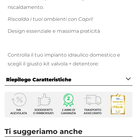
riscaldamento.
Riscalda i tuoi ambienti con Capri!
Design essenziale e massima praticità
Controlla il tuo impianto idraulico domestico e
scegli il giusto kit valvola + detentore:
Ecco le tipologie di impianto più diffuse e i link ai
Riepilogo Caratteristiche
relativi
modelli compatibili:
Caratteristiche
Tubi in rame da 10 mm
Tipologia
Tubi in rame da 12 mm
Tubi in rame da 14 mm
Termoarredo idraulico
|
Termoarredo elettrico
Tubi in rame da 16 mm
Marca
Tubi in multistrato da 16x2 mm
Lazzarini
Ti suggeriamo anche
Tubi in multistrato da 16x2,25 mm
Larghezza