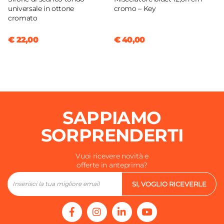
universale in ottone
cromo – Key
cromato
€ 22,00
€ 40,00
SAPPIAMO
SORPRENDERTI
Vuoi ricevere novità e
offerte in anteprima?
SI, VOGLIO RICEVERLE