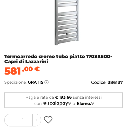
Termoarredo cromo tubo piatto 1703X500-
Capri di Lazzarini
581
,00
€
Spedizione:
GRATIS
Codice:
386137
Paga a rate da
€ 193,66
senza interessi
con
o
quantity
quantity
plus
minus
button
button