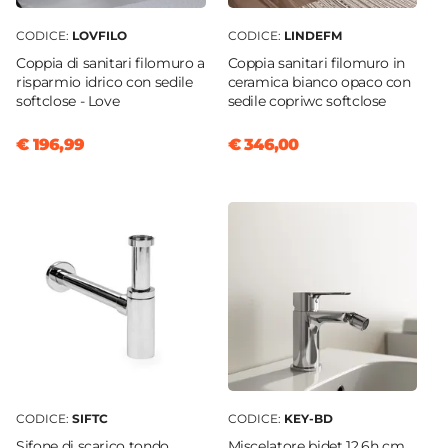
CODICE:
LOVFILO
CODICE:
LINDEFM
Coppia di sanitari filomuro a
Coppia sanitari filomuro in
risparmio idrico con sedile
ceramica bianco opaco con
softclose - Love
sedile copriwc softclose
€ 196,99
€ 346,00
CODICE:
SIFTC
CODICE:
KEY-BD
Sifone di scarico tondo
Miscelatore bidet 12,6h cm