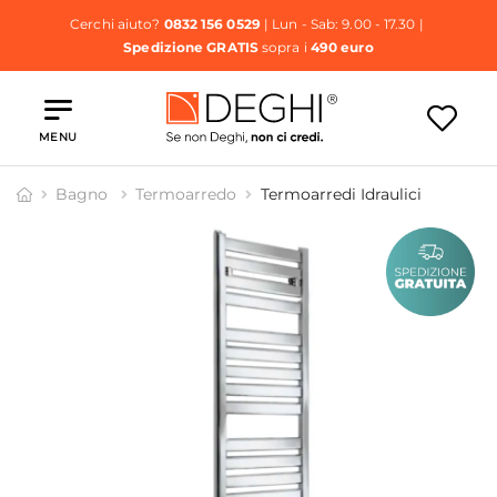
Cerchi aiuto?
0832 156 0529
| Lun - Sab: 9.00 - 17.30 |
Spedizione GRATIS
sopra i
490 euro
MENU
Bagno
Termoarredo
Termoarredi Idraulici