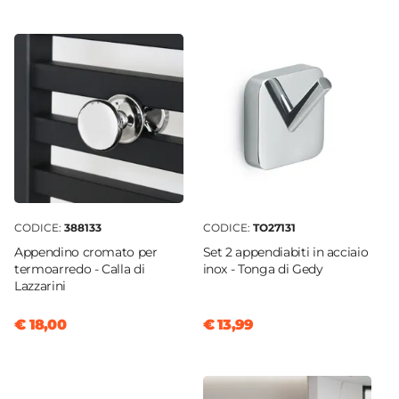
50 cm
Altezza
170,3 cm
Profondità
10 cm
Interasse
45 cm
Installazione
Verticale
CODICE:
388133
CODICE:
TO27131
Forma
Appendino cromato per
Set 2 appendiabiti in acciaio
Piatto
termoarredo - Calla di
inox - Tonga di Gedy
Lazzarini
Numero Tubi
21 tubi
€ 18,00
€ 13,99
Forma Tubi
Piatti orizzontali
Dimensione Tubi