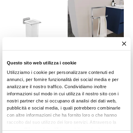
Dimensione Tubi
5 x 1 cm
Materiale
Acciaio al carbonio
Finitura
Cromata
Colore
Cromato
Questo sito web utilizza i cookie
CODICE:
441132
CODICE:
PPA-CB
Posizione Attacchi
Portaspazzolini a muro in
Piantana portasciugamani
Utilizziamo i cookie per personalizzare contenuti ed
Laterale
acciaio inox cromo e vetro
in acciaio inox cromo e base
annunci, per fornire funzionalità dei social media e per
Reversibile
satinato - Atena di Gedy
in vetro bianco - Naya
analizzare il nostro traffico. Condividiamo inoltre
No
informazioni sul modo in cui utilizza il nostro sito con i
€ 19,00
€ 22,00
Potenza Termica
nostri partner che si occupano di analisi dei dati web,
300 W
pubblicità e social media, i quali potrebbero combinarle
Potenza Termica ΔT 50°
con altre informazioni che ha fornito loro o che hanno
300 W
raccolto dal suo utilizzo dei loro servizi. Attraverso la
sezione "Mostra dettagli" è possibile gestire le proprie
Temperatura Massima Di Esercizio