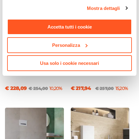
opzioni e modificare le preferenze espresse in qualsiasi
90°C
Mostra dettagli
momento. Per maggiori informazioni si invita a leggere la
Valvola Di Sfiato
nostra
Cookie Policy
.
Inclusa
Accetta tutti i cookie
Kit Valvola + Detentore
Non incluso
Personalizza
Kit Fissaggio A Muro
CODICE:
46551911
CODICE:
3771Y
Box doccia 90x110 cm
Box 3 lati 70x70x70 cm
Incluso
scorrevole vetro temperato
doppio scorrevole vetro
Usa solo i cookie necessari
Kit Installazione Elettrica
6mm stampato 185h -
temperato 6mm stampato
Non incluso
Young
185h - Young
€ 228,09
€ 217,94
€ 254,00
10,20%
€ 257,00
15,20%