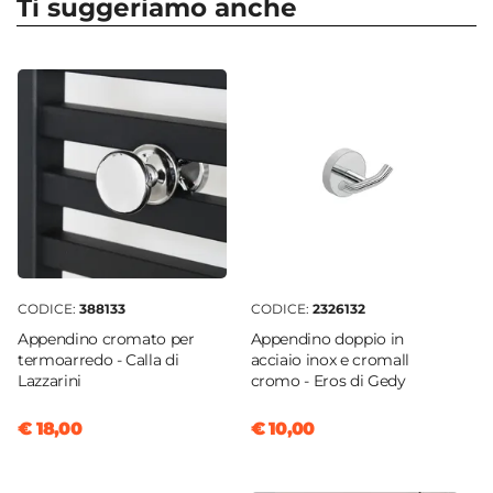
Ti suggeriamo anche
Tubi in multistrato da 16x2,25 mm
Larghezza
50 cm
Altezza
115 cm
Profondità
10 cm
Interasse
45 cm
Installazione
Verticale
CODICE:
388133
CODICE:
2326132
Forma
Appendino cromato per
Appendino doppio in
Piatto
termoarredo - Calla di
acciaio inox e cromall
Lazzarini
cromo - Eros di Gedy
Numero Tubi
14 tubi
€ 18,00
€ 10,00
Forma Tubi
Piatti orizzontali