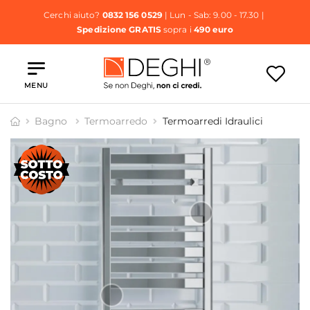
Cerchi aiuto?
0832 156 0529
| Lun - Sab: 9.00 - 17.30 |
Spedizione GRATIS
sopra i
490 euro
MENU
Bagno
Termoarredo
Termoarredi Idraulici