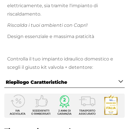
elettricamente, sia tramite l'impianto di
riscaldamento.
Riscalda i tuoi ambienti con Capri!
Design essenziale e massima praticità
Controlla il tuo impianto idraulico domestico e
scegli il giusto kit valvola + detentore:
Ecco le tipologie di impianto più diffuse e i link ai
Riepilogo Caratteristiche
relativi
modelli compatibili:
Caratteristiche
Tubi in rame da 10 mm
Tipologia
Tubi in rame da 12 mm
Tubi in rame da 14 mm
Termoarredo idraulico
|
Termoarredo elettrico
Tubi in rame da 16 mm
Marca
Tubi in multistrato da 16x2 mm
Lazzarini