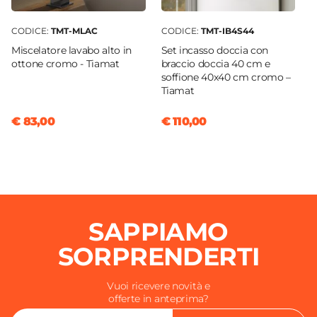
CODICE:
TMT-MLAC
CODICE:
TMT-IB4S44
Miscelatore lavabo alto in
Set incasso doccia con
ottone cromo - Tiamat
braccio doccia 40 cm e
soffione 40x40 cm cromo –
Tiamat
€ 83,00
€ 110,00
SAPPIAMO
SORPRENDERTI
Vuoi ricevere novità e
offerte in anteprima?