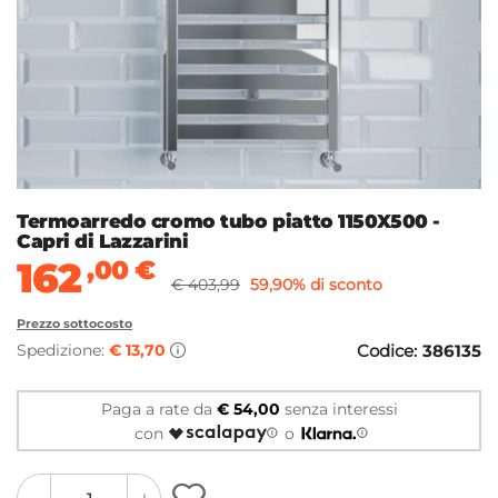
Termoarredo cromo tubo piatto 1150X500 -
Capri di Lazzarini
162
,00
€
€ 403,99
59,90% di sconto
Prezzo sottocosto
Spedizione:
€ 13,70
Codice:
386135
Paga a rate da
€ 54,00
senza interessi
con
o
quantity
quantity