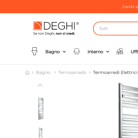
Cerchi 
Tutti
Bagno
Interno
Uff
Bagno
Termoarredo
Termoarredi Elettrici