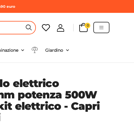
490 euro
0
HEADER SEARCH BUTTON
minazione
Giardino
o elettrico
mm potenza 500W
it elettrico - Capri
i