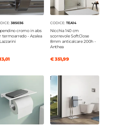
DICE:
385036
CODICE:
TEA14
pendino cromo in abs
Nicchia 140 cm
r termoarredo - Azalea
scorrevole SoftClose
 Lazzarini
8mm anticalcare 200h -
Anthea
13,01
€ 351,99