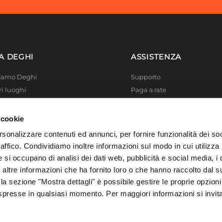
m
orizzontali
cm
o al carbonio
A DEGHI
ASSISTENZA
ta
Siamo Deghi
Supporto
ri luoghi
Paga a rate
 4 Planet
Località disagiate
 La produzione
Agevolazioni fiscali
 cookie
er di successo
Termini e condizioni
rsonalizzare contenuti ed annunci, per fornire funzionalità dei so
o
 Solidale
Privacy Policy
raffico. Condividiamo inoltre informazioni sul modo in cui utilizza 
a
i Academy
Cookie policy
e si occupano di analisi dei dati web, pubblicità e social media, i 
o
ltre informazioni che ha fornito loro o che hanno raccolto dal su
o
 la sezione "Mostra dettagli" è possibile gestire le proprie opzioni
spresse in qualsiasi momento. Per maggiori informazioni si invit