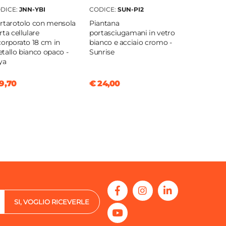
DICE:
JNN-YBI
CODICE:
SUN-PI2
rtarotolo con mensola
Piantana
rta cellulare
portasciugamani in vetro
corporato 18 cm in
bianco e acciaio cromo -
tallo bianco opaco -
Sunrise
ya
9,70
€ 24,00
SI, VOGLIO RICEVERLE