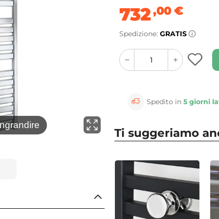
732
,00
€
Spedizione:
GRATIS
quantity
quantity
plus
minus
button
button
Spedito in
5 giorni la
⚲
ingrandire
Clicca 
Ti suggeriamo a