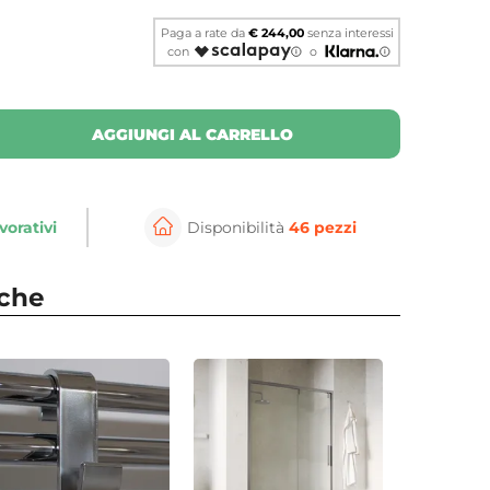
Paga a rate da
€ 244,00
senza interessi
con
o
AGGIUNGI AL CARRELLO
vorativi
Disponibilità
46 pezzi
⚲
per ingrandire
Cli
nche