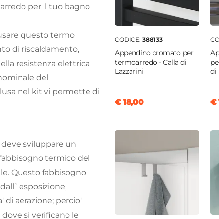
oarredo per il tuo bagno
e usare questo termo
CODICE:
388133
CO
nto di riscaldamento,
Appendino cromato per
Ap
termoarredo - Calla di
pe
ella resistenza elettrica
Lazzarini
di
 nominale del
usa nel kit vi permette di
€ 18,00
€ 
 deve sviluppare un
l fabbisogno termico del
ale. Questo fabbisogno
 dall`esposizione,
' di aerazione; percio'
dove si verificano le