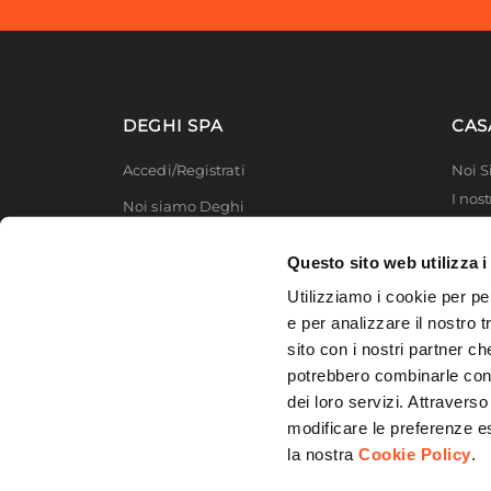
Lunghezza Cavo
100 c
Forma Tubi
Piatti 
Dimensione Tubi
5 x 1 
Materiale
Acciai
DEGHI SPA
CAS
Finitura
Croma
Accedi/Registrati
Noi 
Colore
Cromo
I nost
Noi siamo Deghi
Resistenza
500 W
Deghi
Temperatura Massima Di
90°C
Politica dei prezzi
MFT -
Questo sito web utilizza i
Esercizio
Lavora con noi
Partn
Utilizziamo i cookie per pe
Termostato
Inclus
Deghi
Diventa fornitore
e per analizzare il nostro t
Resistenza Elettrica
Inclus
Degh
sito con i nostri partner ch
Modello organizzativo e codice etico
Kit Fissaggio A Muro
Inclus
potrebbero combinarle con a
Promozioni
Kit Installazione Elettrica
Inclus
dei loro servizi. Attraverso
modificare le preferenze e
la nostra
Cookie Policy
.