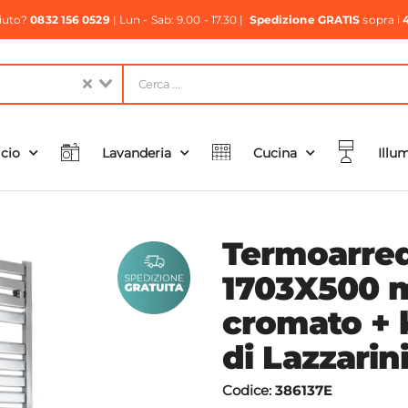
aiuto?
0832 156 0529
| Lun - Sab: 9.00 - 17.30 |
Spedizione GRATIS
sopra i
icio
Lavanderia
Cucina
Illu
Termoarred
1703X500 
cromato + k
di Lazzarin
Codice:
386137E