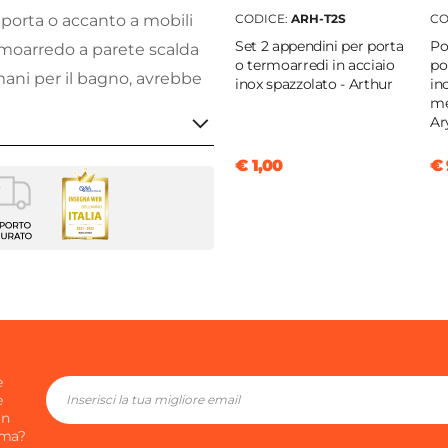
CODICE:
ARH-T2S
CO
 porta o accanto a mobili
Set 2 appendini per porta
Po
termoarredo a parete scalda
o termoarredi in acciaio
po
ni per il bagno, avrebbe
inox spazzolato - Arthur
in
me
Ar
€ 1,00
€ 
 scegli il giusto kit
rredo elettrico
ni
k ai relativi
modelli
cm
le
e
e
in
ima?