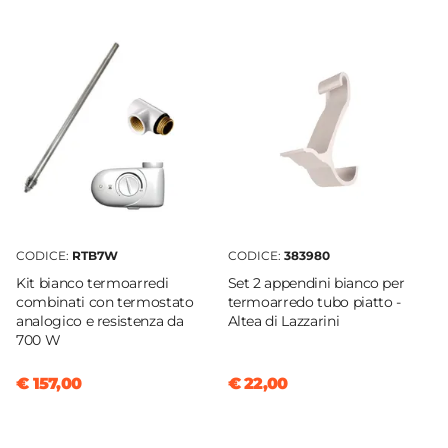
Lazzarini
Larghezza
50 cm
Altezza
142 cm
Profondità
10 cm
Interasse
45 cm
CODICE:
RTB7W
CODICE:
383980
Installazione
Kit bianco termoarredi
Set 2 appendini bianco per
Verticale
combinati con termostato
termoarredo tubo piatto -
analogico e resistenza da
Altea di Lazzarini
Forma
700 W
Piatto
Numero Tubi
€ 157,00
€ 22,00
18 tubi
Forma Tubi