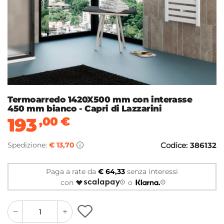
Termoarredo 1420X500 mm con interasse
450 mm bianco - Capri di Lazzarini
193
,00
€
Spedizione:
€ 13,70
Codice:
386132
Paga a rate da
€ 64,33
senza interessi
con
o
quantity
quantity
plus
minus
button
button