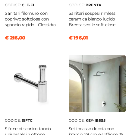
CODICE:
CLE-FL
CODICE:
BRENTA
Sanitari filomuro con
Sanitari sospesi rimless
copriwc softclose con
ceramica bianco lucido
sgancio rapido - Clessidra
Brenta sedile soft-close
€ 216,00
€ 196,01
CODICE:
SIFTC
CODICE:
KEY-IB8S5
Sifone di scarico tondo
Set incasso doccia con
universale in ottone
braccio 28 cm e soffione 25