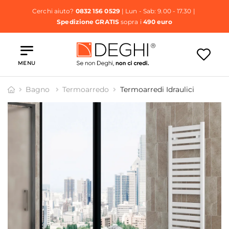
Cerchi aiuto?
0832 156 0529
| Lun - Sab: 9.00 - 17.30 |
Spedizione GRATIS
sopra i
490 euro
MENU
Bagno
Termoarredo
Termoarredi Idraulici