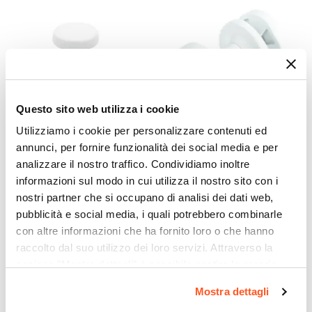
Piatti orizzontali
Dimensione Tubi
5 x 1 cm
Materiale
Acciaio al carbonio
Finitura
Questo sito web utilizza i cookie
Lucida
Utilizziamo i cookie per personalizzare contenuti ed
Colore
CODICE:
385020
CODICE:
388132
annunci, per fornire funzionalità dei social media e per
Bianco
analizzare il nostro traffico. Condividiamo inoltre
Appendino bianco
Appendino bianco per
Posizione Attacchi
magnetico per termoarredo
termoarredo - Calla di
informazioni sul modo in cui utilizza il nostro sito con i
- Calla di Lazzarini
Lazzarini
Laterale
nostri partner che si occupano di analisi dei dati web,
Reversibile
pubblicità e social media, i quali potrebbero combinarle
€ 44,01
€ 16,01
con altre informazioni che ha fornito loro o che hanno
No
raccolto dal suo utilizzo dei loro servizi. Attraverso la
Potenza Termica
sezione "Mostra dettagli" è possibile gestire le proprie
700 W
opzioni e modificare le preferenze espresse in qualsiasi
Potenza Termica ΔT 30°
Mostra dettagli
momento. Per maggiori informazioni si invita a leggere la
324 W