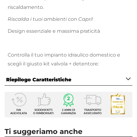
riscaldamento.
Riscalda i tuoi ambienti con Capri!
Design essenziale e massima praticità
Controlla il tuo impianto idraulico domestico e
scegli il giusto kit valvola + detentore:
Ecco le tipologie di impianto più diffuse e i link ai
Riepilogo Caratteristiche
relativi
modelli compatibili:
Caratteristiche
Tubi in rame da 10 mm
Tipologia
Tubi in rame da 12 mm
Tubi in rame da 14 mm
Termoarredo idraulico
|
Termoarredo elettrico
Tubi in rame da 16 mm
Serie
Tubi in multistrato da 16x2 mm
Capri
Ti suggeriamo anche
Tubi in multistrato da 16x2,25 mm
Marca