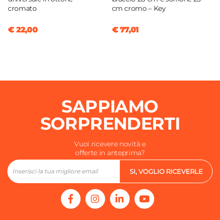
cromato
cm cromo – Key
€ 22,00
€ 77,01
SAPPIAMO
SORPRENDERTI
Vuoi ricevere novità e
offerte in anteprima?
SI, VOGLIO RICEVERLE