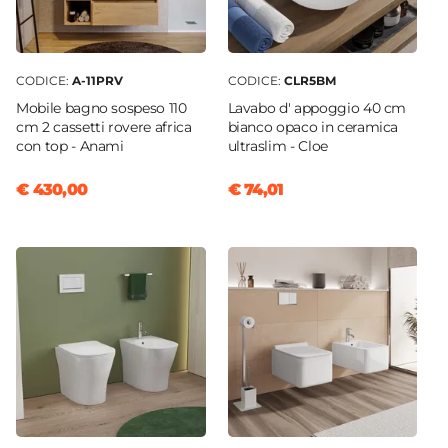
CODICE:
A-11PRV
CODICE:
CLR5BM
Mobile bagno sospeso 110
Lavabo d' appoggio 40 cm
cm 2 cassetti rovere africa
bianco opaco in ceramica
con top - Anami
ultraslim - Cloe
€ 430,00
€ 74,01