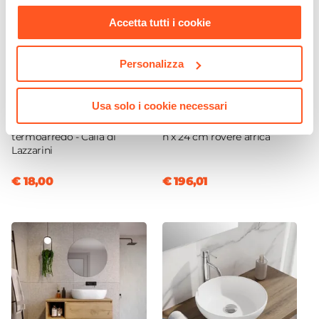
nostra
Cookie Policy
.
Potenza Termica ΔT 50°
Accetta tutti i cookie
611 W
Temperatura Massima Di Esercizio
Personalizza
90°C
Valvola Di Sfiato
CODICE:
388133
CODICE:
NBM-14C
Usa solo i cookie necessari
Inclusa
Appendino cromato per
Colonna bagno sospesa 140
Kit Valvola + Detentore
termoarredo - Calla di
h x 24 cm rovere africa
Non incluso
Lazzarini
Kit Fissaggio A Muro
€ 18,00
€ 196,01
Incluso
Kit Installazione Elettrica
Non incluso