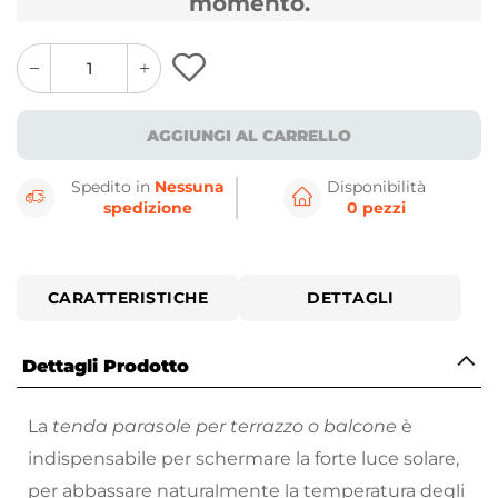
momento.
quantity
quantity
plus
minus
button
button
AGGIUNGI AL CARRELLO
Spedito in
Nessuna
Disponibilità
spedizione
0 pezzi
CARATTERISTICHE
DETTAGLI
Dettagli Prodotto
La
tenda parasole per terrazzo o balcone
è
indispensabile per schermare la forte luce solare,
per abbassare naturalmente la temperatura degli