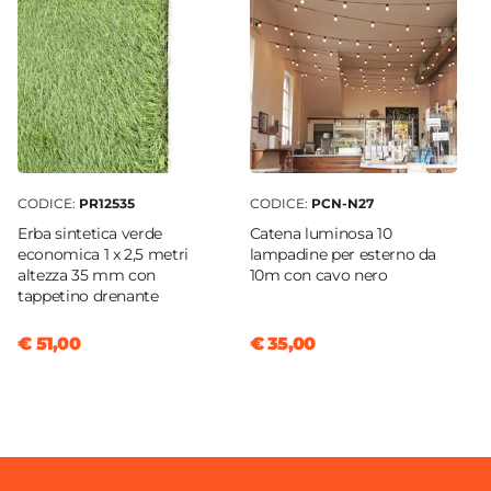
CODICE:
PR12535
CODICE:
PCN-N27
Erba sintetica verde
Catena luminosa 10
economica 1 x 2,5 metri
lampadine per esterno da
altezza 35 mm con
10m con cavo nero
tappetino drenante
€ 51,00
€ 35,00