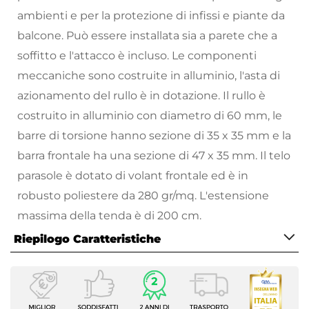
ambienti e per la protezione di infissi e piante da
balcone. Può essere installata sia a parete che a
soffitto e l'attacco è incluso. Le componenti
meccaniche sono costruite in alluminio, l'asta di
azionamento del rullo è in dotazione. Il rullo è
costruito in alluminio con diametro di 60 mm, le
barre di torsione hanno sezione di 35 x 35 mm e la
barra frontale ha una sezione di 47 x 35 mm. Il telo
parasole è dotato di volant frontale ed è in
robusto poliestere da 280 gr/mq. L'estensione
massima della tenda è di 200 cm.
Riepilogo Caratteristiche
La tenda avvolgibile parasole
è fondamentale
per la vivibilità degli ambienti esterni e per la
Caratteristiche
schermatura di infissi e fiori da terrazzo
Tipologia