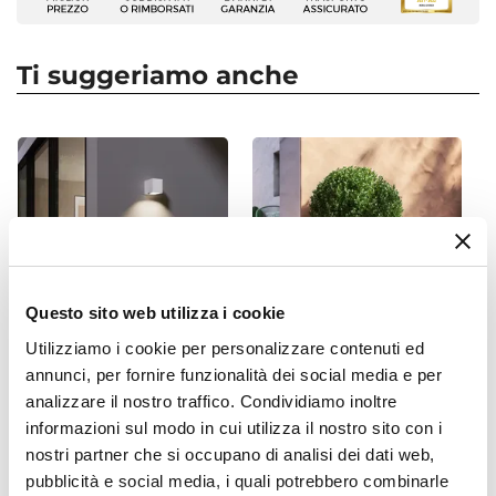
Tenda con bracci estensibili
Larghezza
250 cm
Ti suggeriamo anche
Altezza
200 cm
Installazione
Parete
|
Soffitto
Avvolgibile
Si
Tipo Di Cassetto
Non cassonata
Questo sito web utilizza i cookie
Materiale Struttura
Utilizziamo i cookie per personalizzare contenuti ed
Alluminio
annunci, per fornire funzionalità dei social media e per
CODICE:
ZEQ-98B
CODICE:
EN35B
Materiale Tenda
analizzare il nostro traffico. Condividiamo inoltre
Applique da esterno
Vaso da esterno 35 h tutta
Poliestere
informazioni sul modo in cui utilizza il nostro sito con i
squadrata 9x8 cm in
capienza cm in polietilene
alluminio pressofuso bianco
bianco - Constance
Grammatura
nostri partner che si occupano di analisi dei dati web,
opaco - Zero
280 g/mq
pubblicità e social media, i quali potrebbero combinarle