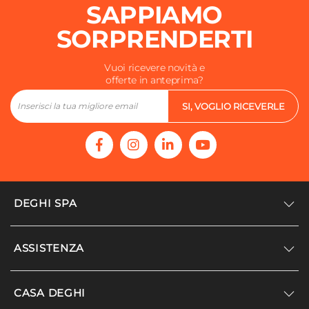
SAPPIAMO
SORPRENDERTI
Vuoi ricevere novità e
offerte in anteprima?
SI, VOGLIO RICEVERLE
DEGHI SPA
Accedi/Registrati
ASSISTENZA
Noi siamo Deghi
Politica dei prezzi
Supporto
CASA DEGHI
Lavora con noi
Paga a rate