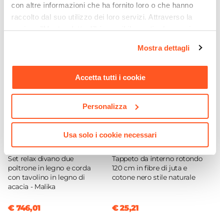
con altre informazioni che ha fornito loro o che hanno
Colore
€ 13,01
€ 41,00
raccolto dal suo utilizzo dei loro servizi. Attraverso la
Righe giallo
sezione "Mostra dettagli" è possibile gestire le proprie
Trama
opzioni e modificare le preferenze espresse in qualsiasi
Rigata
Mostra dettagli
momento. Per maggiori informazioni si invita a leggere la
Volant
nostra
Cookie Policy
.
Si
Accetta tutti i cookie
Meccanismo
Asta di manovra
Personalizza
Diametro Rullo
Ø 44 mm
Usa solo i cookie necessari
Bracci Di Sostegno
CODICE:
MK-SRA
CODICE:
TP12NN
Si
Set relax divano due
Tappeto da interno rotondo
Asta Di Manovra
poltrone in legno e corda
120 cm in fibre di juta e
con tavolino in legno di
cotone nero stile naturale
Inclusa
acacia - Malika
Lunghezza Asta
150 cm
€ 746,01
€ 25,21
Sezione Barra Torsione