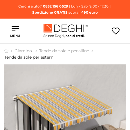
Cerchi aiuto?
0832 156 0529
| Lun - Sab: 9.00 - 17.30 |
Spedizione GRATIS
sopra i
490 euro
MENU
Giardino
Tende da sole e pensiline
Tende da sole per esterni