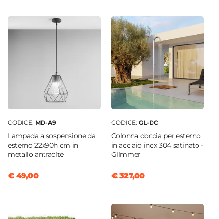
35 x 35 mm
Sezione Barra Frontale
47 x 35 mm
CODICE:
MD-A9
CODICE:
GL-DC
Lampada a sospensione da
Colonna doccia per esterno
esterno 22x90h cm in
in acciaio inox 304 satinato -
metallo antracite
Glimmer
€ 49,00
€ 327,00