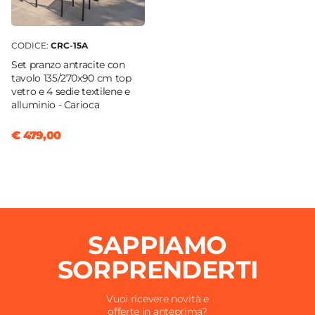
CODICE:
CRC-15A
Set pranzo antracite con
tavolo 135/270x90 cm top
vetro e 4 sedie textilene e
alluminio - Carioca
€ 479,00
SAPPIAMO
SORPRENDERTI
Vuoi ricevere novità e
offerte in anteprima?