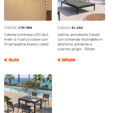
CODICE:
CTN-1BN
CODICE:
EL-2AG
Catena luminosa LED da 5
Lettino prendisole 2 posti
metri a ricarica solare con
con schienale reclinabile in
10 lampadine bianco caldo
alluminio antracite e
cuscino grigio - Elitian
€ 19,00
€ 280,00