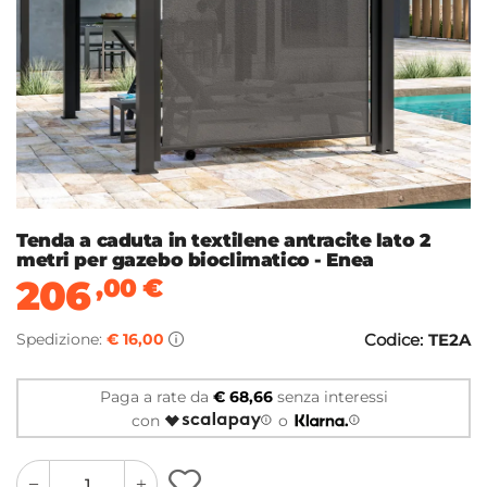
Tenda a caduta in textilene antracite lato 2
metri per gazebo bioclimatico - Enea
206
,00
€
Spedizione:
€ 16,00
Codice:
TE2A
Paga a rate da
€ 68,66
senza interessi
con
o
quantity
quantity