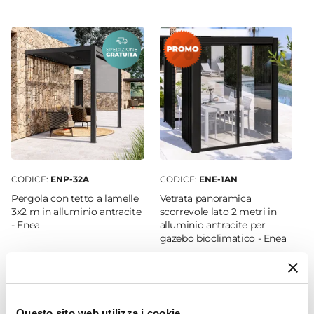
180 cm
Altezza
210 cm
Serie Compatibile
Enea
Colore
Antracite
Materiale Telo
Textilene
CODICE:
ENP-32A
CODICE:
ENE-1AN
Grammatura
Pergola con tetto a lamelle
Vetrata panoramica
580 g/mq
3x2 m in alluminio antracite
scorrevole lato 2 metri in
- Enea
alluminio antracite per
gazebo bioclimatico - Enea
€ 339,50
€ 485,00
30,00%
€ 1.344,00
Questo sito web utilizza i cookie