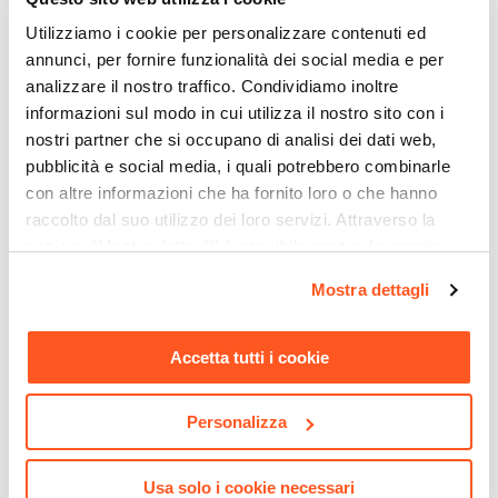
Utilizziamo i cookie per personalizzare contenuti ed
annunci, per fornire funzionalità dei social media e per
analizzare il nostro traffico. Condividiamo inoltre
informazioni sul modo in cui utilizza il nostro sito con i
nostri partner che si occupano di analisi dei dati web,
pubblicità e social media, i quali potrebbero combinarle
con altre informazioni che ha fornito loro o che hanno
raccolto dal suo utilizzo dei loro servizi. Attraverso la
CODICE:
ENN-2AN
CODICE:
ENN-3AN
sezione "Mostra dettagli" è possibile gestire le proprie
opzioni e modificare le preferenze espresse in qualsiasi
Modulo decorativo con vaso
Modulo decorativo a listelli
Mostra dettagli
integrato 89,5x18x219h cm
verticali in alluminio
momento. Per maggiori informazioni si invita a leggere la
in acciaio antracite per
antracite per gazebo e
nostra
Cookie Policy
.
gazebo o pergola - Enea
pergola - Enea
Accetta tutti i cookie
€ 166,99
€ 210,00
Personalizza
Usa solo i cookie necessari