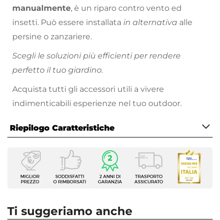
manualmente
, è un riparo contro vento ed
insetti. Può essere installata
in alternativa
alle
persine o zanzariere.
Scegli le soluzioni più efficienti per rendere
perfetto il tuo giardino.
Acquista tutti gli accessori utili a vivere
indimenticabili esperienze nel tuo outdoor.
Riepilogo Caratteristiche
Caratteristiche
Tipologia
Tenda a caduta
Forma
Rettangolare
Ti suggeriamo anche
Larghezza