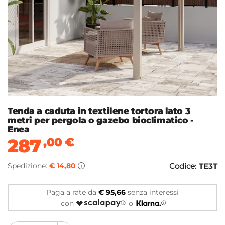
Tenda a caduta in textilene tortora lato 3
metri per pergola o gazebo bioclimatico -
Enea
287
,00
€
Spedizione:
€ 14,80
Codice:
TE3T
Paga a rate da
€ 95,66
senza interessi
con
o