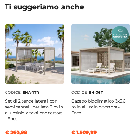
Rettangolare
Ti suggeriamo anche
Larghezza
280 cm
Altezza
210 cm
Serie Compatibile
Harmony
Colore
Tortora
Materiale Telo
Textilene
CODICE:
ENA-1TR
CODICE:
EN-36T
Grammatura
Set di 2 tende laterali con
Gazebo bioclimatico 3x3,6
580 g/mq
semipannelli per lato 3 m in
m in alluminio tortora -
alluminio e textilene tortora
Enea
- Enea
€ 260,99
€ 1.509,99