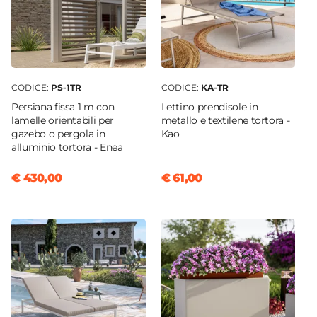
CODICE:
PS-1TR
CODICE:
KA-TR
Persiana fissa 1 m con
Lettino prendisole in
lamelle orientabili per
metallo e textilene tortora -
gazebo o pergola in
Kao
alluminio tortora - Enea
€ 430,00
€ 61,00