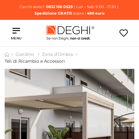
Cerchi aiuto?
0832 156 0529
| Lun - Sab: 9.00 - 17.30 |
Spedizione GRATIS
sopra i
490 euro
MENU
Giardino
Zona d'Ombra
Teli di Ricambio e Accessori