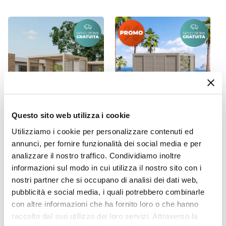
Questo sito web utilizza i cookie
CODICE:
EN-33T
CODICE:
SCR-1TR
Utilizziamo i cookie per personalizzare contenuti ed
Gazebo bioclimatico 3x3 m
Persiana scorrevole lato 3
annunci, per fornire funzionalità dei social media e per
in alluminio tortora - Enea
metri in alluminio tortora
analizzare il nostro traffico. Condividiamo inoltre
per gazebo bioclimatico -
informazioni sul modo in cui utilizza il nostro sito con i
Enea
nostri partner che si occupano di analisi dei dati web,
pubblicità e social media, i quali potrebbero combinarle
€ 668,50
€ 955,00
30,00%
€ 1.474,00
con altre informazioni che ha fornito loro o che hanno
raccolto dal suo utilizzo dei loro servizi. Attraverso la