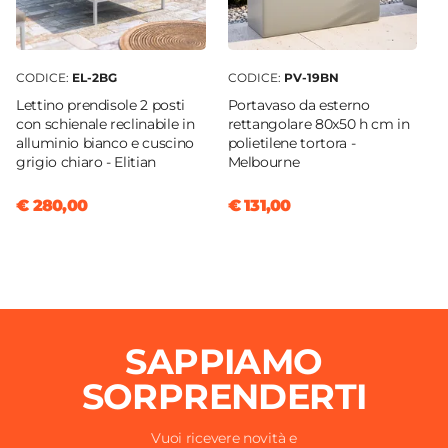
CODICE:
EL-2BG
CODICE:
PV-19BN
Lettino prendisole 2 posti
Portavaso da esterno
con schienale reclinabile in
rettangolare 80x50 h cm in
alluminio bianco e cuscino
polietilene tortora -
grigio chiaro - Elitian
Melbourne
€ 280,00
€ 131,00
SAPPIAMO
SORPRENDERTI
Vuoi ricevere novità e