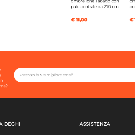
ombrellone Tabago con
cm
palo centrale da 270 cm
co
€ 11,00
€ 
e
e
in
ima?
A DEGHI
ASSISTENZA