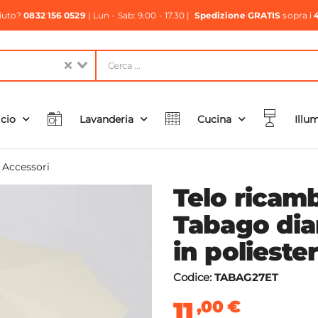
aiuto?
0832 156 0529
| Lun - Sab: 9.00 - 17.30 |
Spedizione GRATIS
sopra i
icio
Lavanderia
Cucina
Illu
e Accessori
Telo ricam
Tabago dia
in polieste
Codice:
TABAG27ET
11
,00
€