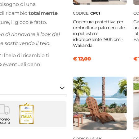
bisogno di una
i di ricambio
totalmente
CODICE:
CPC1
CO
Copertura protettiva per
Ga
ure, il gioco è fatto.
ombrellone palo centrale
an
in poliestere
lat
no di rinnovare il look del
idrorepellente 190h cm -
Ea
sostituendo il telo.
Wakanda
? Il telo di ricambio ti
€ 12,00
€ 
o
eventuali danni
er ombrellone
onale
|
Rotonda
 cm
CODICE:
LS-SY
CO