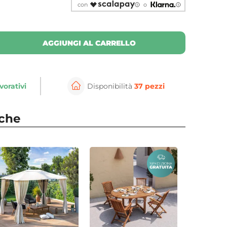
con
o
AGGIUNGI AL CARRELLO
vorativi
Disponibilità
37 pezzi
nche
per ingrandire