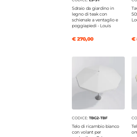
 cm
Sdraio da giardino in
Ta
o
legno di teak con
50
schienale a ventaglio e
Lo
poggiapiedi - Louis
tere
/mq
€ 270,00
€ 
CODICE:
TBG2-TBF
CO
Telo di ricambio bianco
Te
con volant per
om