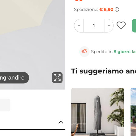
Spedizione:
€ 6,90
quantity
quantity
plus
minus
button
button
Spedito in
5 giorni la
Ti suggeriamo a
⚲
ingrandire
Clicca 