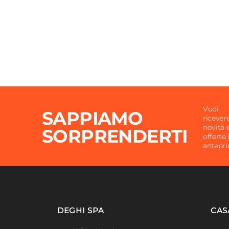
Vuoi
SAPPIAMO
ricever
novità 
SORPRENDERTI
offerte 
antepr
DEGHI SPA
CAS