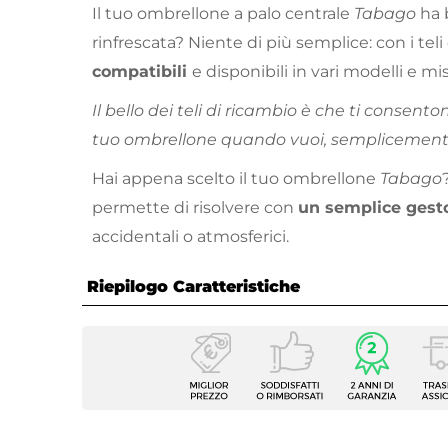
Il tuo ombrellone a palo centrale
Tabago
ha 
rinfrescata? Niente di più semplice: con i tel
compatibili
e disponibili in vari modelli e mis
Il bello dei teli di ricambio è che ti consento
tuo ombrellone quando vuoi, semplicemente 
Hai appena scelto il tuo ombrellone
Tabago
permette di risolvere con
un semplice gest
accidentali o atmosferici.
Riepilogo Caratteristiche
Caratteristiche
Tipologia
Telo p
Forma
Ottag
Larghezza
Ø 270