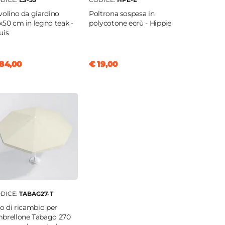
volino da giardino
Poltrona sospesa in
x50 cm in legno teak -
polycotone ecrù - Hippie
uis
84,00
€ 19,00
DICE:
TABAG27-T
lo di ricambio per
brellone Tabago 270