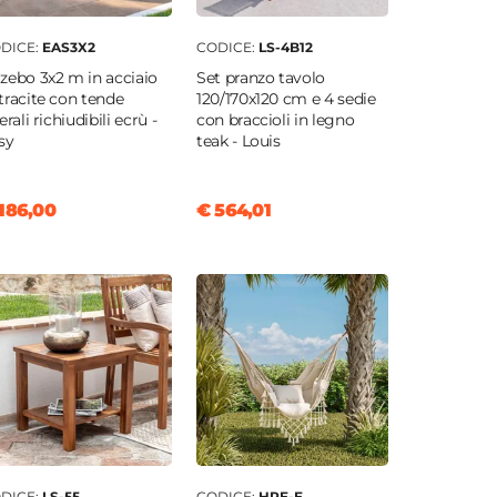
DICE:
EAS3X2
CODICE:
LS-4B12
zebo 3x2 m in acciaio
Set pranzo tavolo
tracite con tende
120/170x120 cm e 4 sedie
erali richiudibili ecrù -
con braccioli in legno
sy
teak - Louis
186,00
€ 564,01
DICE:
LS-55
CODICE:
HPE-E