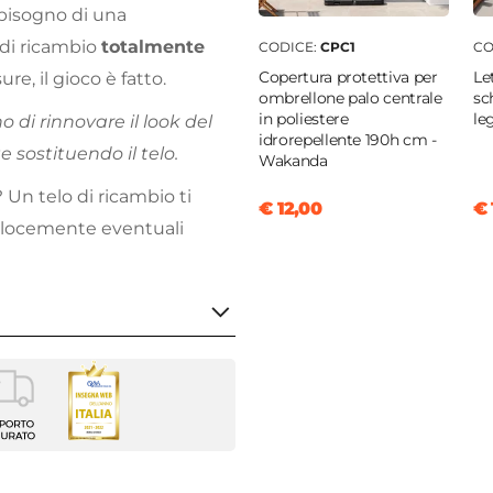
bisogno di una
i di ricambio
totalmente
CODICE:
CPC1
CO
Copertura protettiva per
Le
ure, il gioco è fatto.
ombrellone palo centrale
sc
in poliestere
le
no di rinnovare il look del
idrorepellente 190h cm -
sostituendo il telo.
Wakanda
? Un telo di ricambio ti
€ 12,00
€ 
velocemente eventuali
 cm
er ombrellone
onale