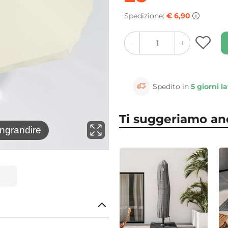
Spedizione:
€ 6,90
quantity
quantity
plus
minus
button
button
Spedito in
5 giorni la
Ti suggeriamo a
⚲
ingrandire
Clicca 