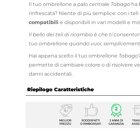
Il tuo ombrellone a palo centrale
Tabago
ha 
rinfrescata? Niente di più semplice: con i tel
compatibili
e disponibili in vari modelli e mis
Il bello dei teli di ricambio è che ti consento
tuo ombrellone quando vuoi, semplicemente 
Hai appena scelto il tuo ombrellone
Tabago
permette di cambiare colore o di risolvere 
danni accidentali.
Riepilogo Caratteristiche
Caratteristiche
Dimensione
Ø 300
Tipologia
Telo p
Forma
Ottag