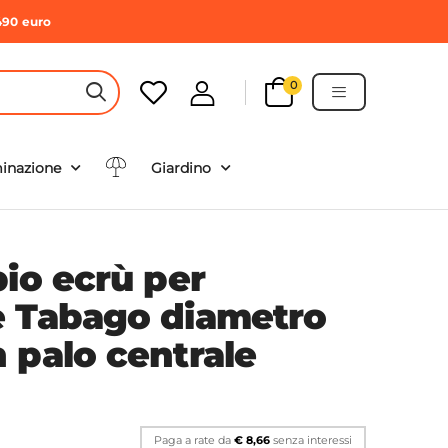
490 euro
0
HEADER SEARCH BUTTON
minazione
Giardino
bio ecrù per
 Tabago diametro
 palo centrale
Paga a rate da
€ 8,66
senza interessi