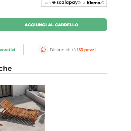
con
o
AGGIUNGI AL CARRELLO
vorativi
Disponibilità
153 pezzi
nche
per ingrandire