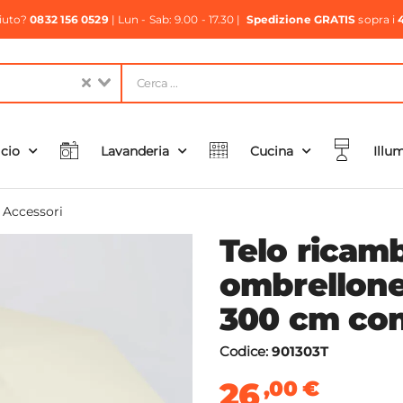
aiuto?
0832 156 0529
| Lun - Sab: 9.00 - 17.30 |
Spedizione GRATIS
sopra i
icio
Lavanderia
Cucina
Illu
e Accessori
Telo ricam
ombrellone
300 cm con
Codice:
901303T
26
,00
€