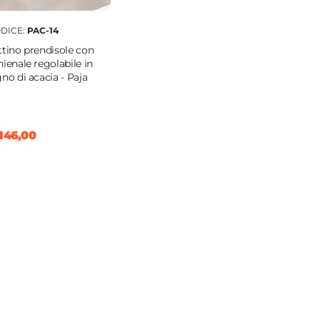
DICE:
PAC-14
ttino prendisole con
hienale regolabile in
gno di acacia - Paja
146,00