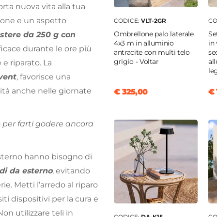
orta nuova vita alla tua
ione e un aspetto
CODICE:
VLT-2GR
CO
Ombrellone palo laterale
Se
stere da 250 g con
4x3 m in alluminio
in
ficace durante le ore più
antracite con multi telo
se
grigio - Voltar
al
 riparato. La
le
vent
, favorisce una
ilità anche nelle giornate
€ 325,00
€ 
 per farti godere ancora
’esterno hanno bisogno di
di da esterno
, evitando
ie. Metti l’arredo al riparo
ti dispositivi per la cura e
 Non utilizzare teli in
CODICE:
DA-K15
CO