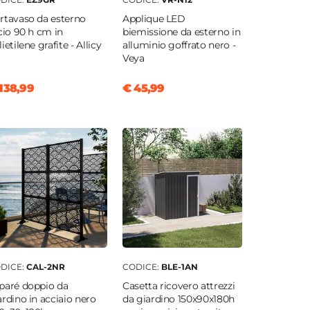
rtavaso da esterno
Applique LED
scio 90 h cm in
biemissione da esterno in
ietilene grafite - Allicy
alluminio goffrato nero -
Veya
138,99
€ 45,99
DICE:
CAL-2NR
CODICE:
BLE-1AN
paré doppio da
Casetta ricovero attrezzi
ardino in acciaio nero
da giardino 150x90x180h