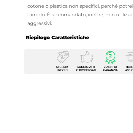
cotone o plastica non specifici, perché pot
l’arredo. È raccomandato, inoltre, non utilizz
aggressivi.
Riepilogo Caratteristiche
Caratteristiche
Numero Stecche
8 stec
Per Ombrellone Con
8 stec
Tipologia
Telo p
Forma
Rettan
Larghezza
400 c
Profondità
300 c
Caratteristiche
Protez
Serie Compatibile
Voltar
Colore
Grigio