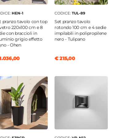
DICE:
HEN-1
CODICE:
TUL-89
t pranzo tavolo con top
Set pranzo tavolo
 vetro 220x100 cm e 8
rotondo 100 cm e 4 sedie
die con braccioli in
impilabili in polipropilene
luminio grigio effetto
nero - Tulipano
gno - Ohen
1.036,00
€ 215,00
DICE:
EZ9GR
CODICE:
VR-N12