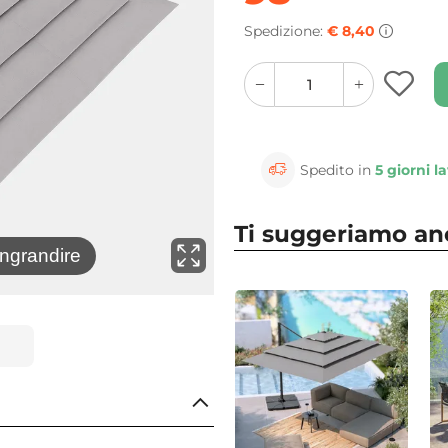
Spedizione:
€ 8,40
quantity
quantity
plus
minus
button
button
Spedito in
5 giorni la
Ti suggeriamo a
⚲
ingrandire
Clicca 