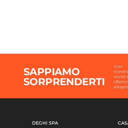
Camino Antivento
Si
Materiale Telo
Polies
Grammatura
250 g
Idrorepellente
Si
Vuoi
SAPPIAMO
ricever
novità 
SORPRENDERTI
offerte 
antepr
DEGHI SPA
CAS