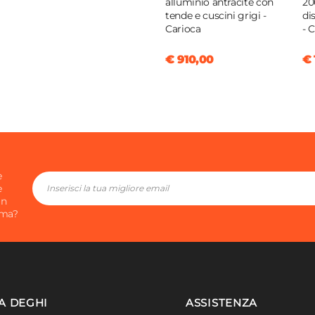
alluminio antracite con
20
tende e cuscini grigi -
di
Carioca
- 
tere
/mq
€ 910,00
€ 
e
e
in
ima?
A DEGHI
ASSISTENZA