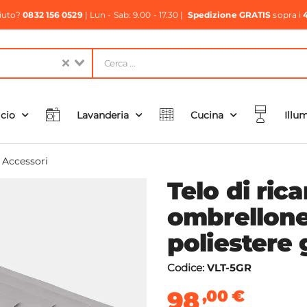
aiuto?
0832 156 0529
| Lun - Sab: 9.00 - 17.30 |
Spedizione GRATIS
sopra i
icio
Lavanderia
Cucina
Illu
e Accessori
Telo di ric
ombrellone
poliestere g
Codice:
VLT-5GR
98
,00
€