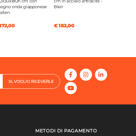
0x30x180h cm con
cm in acciaio antracite -
segno onda giapponese
Bleir
Callen
172,00
€ 182,00
SI, VOGLIO RICEVERLE
METODI DI PAGAMENTO