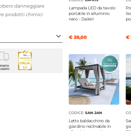
rebbero danneggiare
Lampada LED da tavolo
Po
portatile in alluminio
li
are prodotti chimici
nero - Daikiri
pol
€ 38,00
€ 
che
che
er ombrellone
golare
m
m
ione UV: UPF 30+
CODICE:
SAN-2AN
CO
Letto baldacchino da
Se
giardino reclinabile in
gi