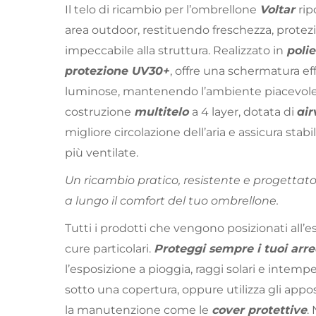
Il telo di ricambio per l’ombrellone
Voltar
rip
area outdoor, restituendo freschezza, protez
impeccabile alla struttura. Realizzato in
polie
protezione UV30+
, offre una schermatura ef
luminose, mantenendo l’ambiente piacevole e
costruzione
multitelo
a 4 layer, dotata di
air
migliore circolazione dell’aria e assicura stab
più ventilate.
Un ricambio pratico, resistente e progettato
a lungo il comfort del tuo ombrellone.
Tutti i prodotti che vengono posizionati all
cure particolari.
Proteggi sempre i tuoi arre
l’esposizione a pioggia, raggi solari e intemper
sotto una copertura, oppure utilizza gli apposi
la manutenzione come le
cover protettive
.