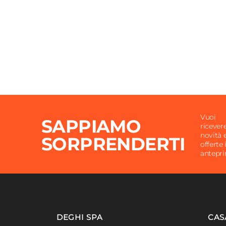
Camino Antivento
Si
Materiale Telo
Polies
Grammatura
250 g
Idrorepellente
Si
Vuoi
SAPPIAMO
ricever
novità 
SORPRENDERTI
offerte 
antepr
DEGHI SPA
CAS