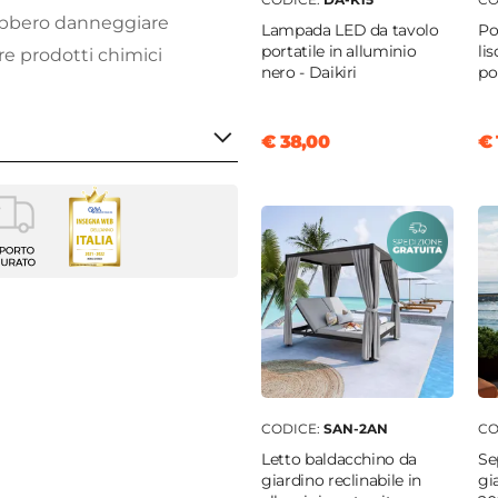
rebbero danneggiare
Lampada LED da tavolo
Po
portatile in alluminio
li
are prodotti chimici
nero - Daikiri
pol
€ 38,00
€ 
che
che
er ombrellone
golare
m
m
ione UV: UPF 30+
CODICE:
SAN-2AN
CO
Letto baldacchino da
Se
giardino reclinabile in
gi
ite