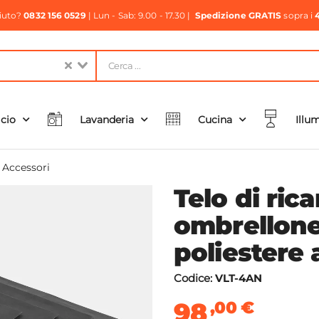
aiuto?
0832 156 0529
| Lun - Sab: 9.00 - 17.30 |
Spedizione GRATIS
sopra i
icio
Lavanderia
Cucina
Illu
e Accessori
Telo di ric
ombrellone
poliestere 
Codice:
VLT-4AN
98
,00
€