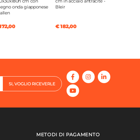
0x30x180h cm con
cm in acciaio antracite -
segno onda giapponese
Bleir
Callen
172,00
€ 182,00
SI, VOGLIO RICEVERLE
METODI DI PAGAMENTO