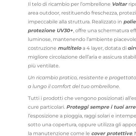
Il telo di ricambio per l’ombrellone
Voltar
rip
area outdoor, restituendo freschezza, protez
impeccabile alla struttura. Realizzato in
polie
protezione UV30+
, offre una schermatura ef
luminose, mantenendo l’ambiente piacevole e
costruzione
multitelo
a 4 layer, dotata di
air
migliore circolazione dell’aria e assicura stab
più ventilate.
Un ricambio pratico, resistente e progettato
a lungo il comfort del tuo ombrellone.
Tutti i prodotti che vengono posizionati all
cure particolari.
Proteggi sempre i tuoi arre
l’esposizione a pioggia, raggi solari e intemper
sotto una copertura, oppure utilizza gli apposi
la manutenzione come le
cover protettive
.