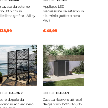
rtavaso da esterno
Applique LED
scio 90 h cm in
biemissione da esterno in
ietilene grafite - Allicy
alluminio goffrato nero -
Veya
138,99
€ 45,99
DICE:
CAL-2NR
CODICE:
BLE-1AN
paré doppio da
Casetta ricovero attrezzi
ardino in acciaio nero
da giardino 150x90x180h