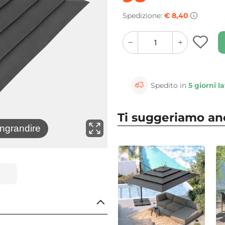
Spedizione:
€ 8,40
quantity
quantity
plus
minus
button
button
Spedito in
5 giorni la
Ti suggeriamo a
⚲
ingrandire
Clicca 