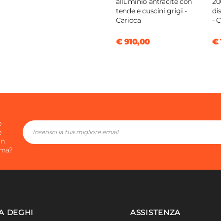
alluminio antracite con
20
tende e cuscini grigi -
di
Carioca
- 
tere
/mq
€ 910,00
€ 
e
e
in
ima?
A DEGHI
ASSISTENZA