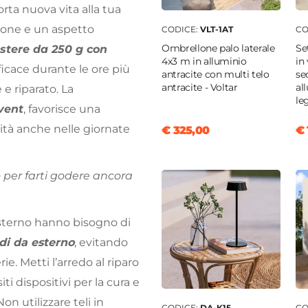
orta nuova vita alla tua
ione e un aspetto
CODICE:
VLT-1AT
CO
Ombrellone palo laterale
Se
stere da 250 g con
4x3 m in alluminio
in
ficace durante le ore più
antracite con multi telo
se
antracite - Voltar
al
 riparato. La
le
vent
, favorisce una
ilità anche nelle giornate
€ 325,00
€ 
 per farti godere ancora
’esterno hanno bisogno di
di da esterno
, evitando
ie. Metti l’arredo al riparo
ti dispositivi per la cura e
 Non utilizzare teli in
CODICE:
DA-K15
CO