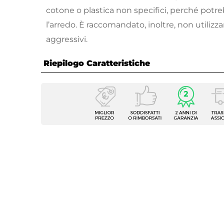
cotone o plastica non specifici, perché pot
l’arredo. È raccomandato, inoltre, non utilizz
aggressivi.
Riepilogo Caratteristiche
Caratteristiche
Numero Stecche
8 stec
Per Ombrellone Con
8 stec
Tipologia
Telo p
Forma
Rettan
Larghezza
400 c
Profondità
300 c
Caratteristiche
Protez
Serie Compatibile
Voltar
Colore
Antrac