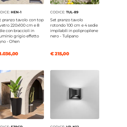
DICE:
HEN-1
CODICE:
TUL-89
t pranzo tavolo con top
Set pranzo tavolo
 vetro 220x100 cm e 8
rotondo 100 cm e 4 sedie
die con braccioli in
impilabili in polipropilene
luminio grigio effetto
nero - Tulipano
gno - Ohen
1.036,00
€ 215,00
DICE:
EZ9GR
CODICE:
VR-N12