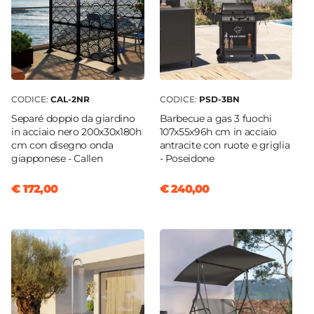
CODICE:
CAL-2NR
CODICE:
PSD-3BN
Separé doppio da giardino
Barbecue a gas 3 fuochi
in acciaio nero 200x30x180h
107x55x96h cm in acciaio
cm con disegno onda
antracite con ruote e griglia
giapponese - Callen
- Poseidone
€ 172,00
€ 240,00