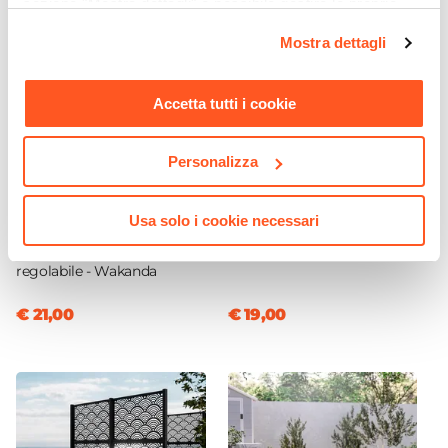
sezione "Mostra dettagli" è possibile gestire le proprie
opzioni e modificare le preferenze espresse in qualsiasi
Mostra dettagli
momento. Per maggiori informazioni si invita a leggere la
nostra
Cookie Policy
.
Accetta tutti i cookie
Personalizza
CODICE:
CPC2
CODICE:
CTN-1BN
Copertura protettiva per
Catena luminosa LED da 5
ombrellone in poliestere
metri a ricarica solare con
Usa solo i cookie necessari
idrorepellente antracite 260
10 lampadine bianco caldo
h cm con coulisse
regolabile - Wakanda
€ 21,00
€ 19,00