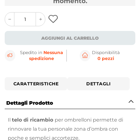
momento.
quantity
quantity
plus
minus
button
button
AGGIUNGI AL CARRELLO
Spedito in
Nessuna
Disponibilità
spedizione
0 pezzi
CARATTERISTICHE
DETTAGLI
Dettagli Prodotto
Il
telo di ricambio
per ombrelloni permette di
rinnovare la tua personale zona d’ombra con
poche e semplici accortezze.