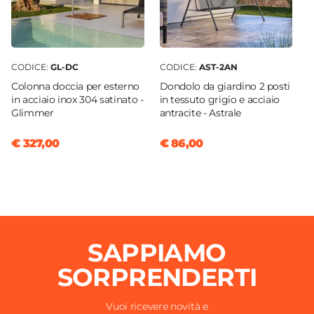
CODICE:
GL-DC
CODICE:
AST-2AN
Colonna doccia per esterno
Dondolo da giardino 2 posti
in acciaio inox 304 satinato -
in tessuto grigio e acciaio
Glimmer
antracite - Astrale
€ 327,00
€ 86,00
SAPPIAMO
SORPRENDERTI
Vuoi ricevere novità e