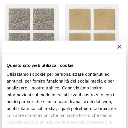
300 cm
Profondità
200 cm
Serie Compatibile
Milos
Colore
Grigio
Camino Antivento
Si
Questo sito web utilizza i cookie
CODICE:
MARGHI
CODICE:
MARBIAG
Materiale Telo
Set di 4 marmette per
Set di 4 marmette per
Utilizziamo i cookie per personalizzare contenuti ed
Poliestere
ombrellone 50x50 cm 108
ombrellone 50x50 cm 108
annunci, per fornire funzionalità dei social media e per
kg in cemento e ghiaia
kg in cemento sabbia
Grammatura
analizzare il nostro traffico. Condividiamo inoltre
180 g/mq
informazioni sul modo in cui utilizza il nostro sito con i
€ 62,00
€ 62,00
Idrorepellente
nostri partner che si occupano di analisi dei dati web,
Si
pubblicità e social media, i quali potrebbero combinarle
con altre informazioni che ha fornito loro o che hanno
raccolto dal suo utilizzo dei loro servizi. Attraverso la