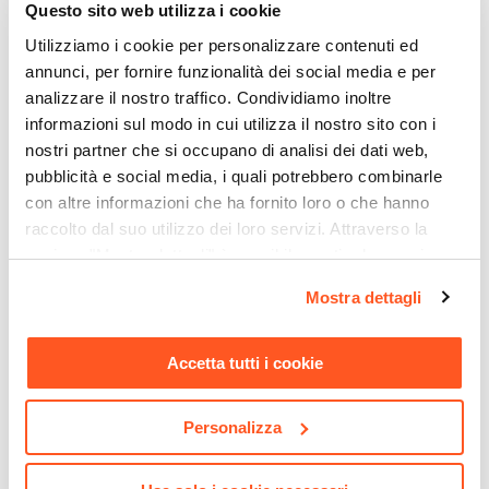
Ø 300 cm
Questo sito web utilizza i cookie
Serie Compatibile
Utilizziamo i cookie per personalizzare contenuti ed
Miguel
annunci, per fornire funzionalità dei social media e per
Colore
analizzare il nostro traffico. Condividiamo inoltre
Nero
informazioni sul modo in cui utilizza il nostro sito con i
Camino Antivento
nostri partner che si occupano di analisi dei dati web,
pubblicità e social media, i quali potrebbero combinarle
Si
CODICE:
CPC2
CODICE:
JAN-1AN
con altre informazioni che ha fornito loro o che hanno
Materiale Telo
Copertura protettiva per
Set relax divano 2 poltrone e
raccolto dal suo utilizzo dei loro servizi. Attraverso la
Poliestere
ombrellone in poliestere
tavolino in alluminio
sezione "Mostra dettagli" è possibile gestire le proprie
idrorepellente antracite 260
antracite con dettagli in
Grammatura
opzioni e modificare le preferenze espresse in qualsiasi
h cm con coulisse
corda - Janeiro
160 g/mq
Mostra dettagli
momento. Per maggiori informazioni si invita a leggere la
regolabile - Wakanda
Idrorepellente
nostra
Cookie Policy
.
€ 21,00
€ 798,00
Si
Accetta tutti i cookie
Personalizza