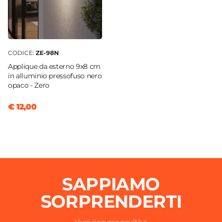
CODICE:
ZE-98N
Applique da esterno 9x8 cm
in alluminio pressofuso nero
opaco - Zero
€ 12,00
SAPPIAMO
SORPRENDERTI
Vuoi ricevere novità e