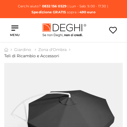
Cerchi aiuto?
0832 156 0529
| Lun - Sab: 9.00 - 17.30 |
Spedizione GRATIS
sopra i
490 euro
MENU
Giardino
Zona d'Ombra
Teli di Ricambio e Accessori