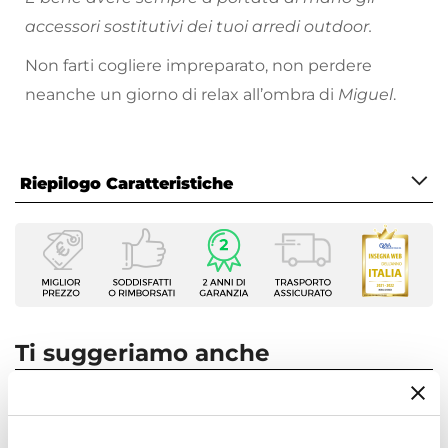
accessori sostitutivi dei tuoi arredi outdoor.
Non farti cogliere impreparato, non perdere
neanche un giorno di relax all’ombra di
Miguel
.
Riepilogo Caratteristiche
Caratteristiche
Per Ombrellone Con
6 stecche
Tipologia
Telo per ombrellone
Ti suggeriamo anche
Forma
Rotonda
Larghezza