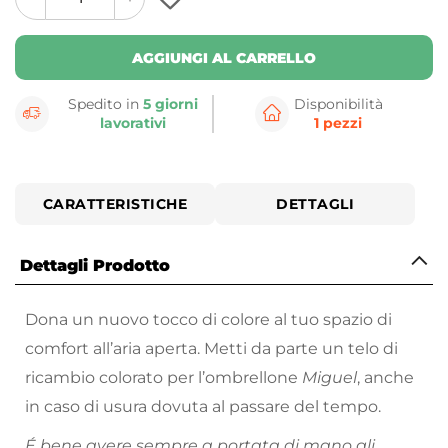
plus
minus
button
button
AGGIUNGI AL CARRELLO
Spedito in
5 giorni
Disponibilità
lavorativi
1 pezzi
CARATTERISTICHE
DETTAGLI
Dettagli Prodotto
Dona un nuovo tocco di colore al tuo spazio di
comfort all’aria aperta. Metti da parte un telo di
ricambio colorato per l’ombrellone
Miguel
, anche
in caso di usura dovuta al passare del tempo.
É bene avere sempre a portata di mano gli