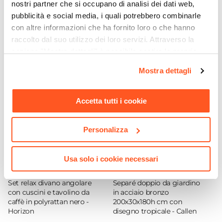
300 x 400 cm
nostri partner che si occupano di analisi dei dati web,
Tipologia
pubblicità e social media, i quali potrebbero combinarle
con altre informazioni che ha fornito loro o che hanno
Telo per ombrellone
Ti suggeriamo anche
raccolto dal suo utilizzo dei loro servizi. Attraverso la
Forma
sezione "Mostra dettagli" è possibile gestire le proprie
Rettangolare
opzioni e modificare le preferenze espresse in qualsiasi
Larghezza
Mostra dettagli
momento. Per maggiori informazioni si invita a leggere la
400 cm
nostra
Cookie Policy
.
Profondità
Accetta tutti i cookie
300 cm
Serie Compatibile
Personalizza
Roca
Colore
Usa solo i cookie necessari
Antracite
CODICE:
HR-DAN
CODICE:
CAL-4MR
Camino Antivento
Set relax divano angolare
Separé doppio da giardino
Si
con cuscini e tavolino da
in acciaio bronzo
caffè in polyrattan nero -
200x30x180h cm con
Materiale Telo
Horizon
disegno tropicale - Callen
Poliestere