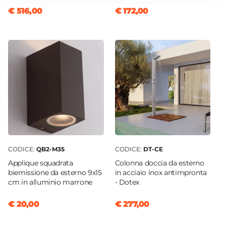
Grammatura
€ 516,00
€ 172,00
240 g/mq
Idrorepellente
Si
CODICE:
QB2-M35
CODICE:
DT-CE
Applique squadrata
Colonna doccia da esterno
biemissione da esterno 9x15
in acciaio inox antimpronta
cm in alluminio marrone
- Dotex
€ 20,00
€ 277,00