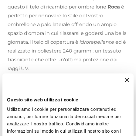
questo il telo di ricambio per ombrellone
Roca
è
perfetto per rinnovare lo stile del vostro
ombrellone a palo laterale offrendo un ampio
spazio d'ombra in cui rilassarsi e godersi una bella
giornata. Il telo di copertura è
idrorepellente
ed è
realizzato in poliestere 240 grammi: un tessuto
traspirante che offre un'ottima protezione dai
raggi UV.
Prenditi cura del tuo spazio esterno partendo dai
dettagli. Con il nuovo telo l'ombrellone avrà un
altro aspetto!
Questo sito web utilizza i cookie
Riepilogo Caratteristiche
Utilizziamo i cookie per personalizzare contenuti ed
annunci, per fornire funzionalità dei social media e per
Caratteristiche
analizzare il nostro traffico. Condividiamo inoltre
Dimensione
informazioni sul modo in cui utilizza il nostro sito con i