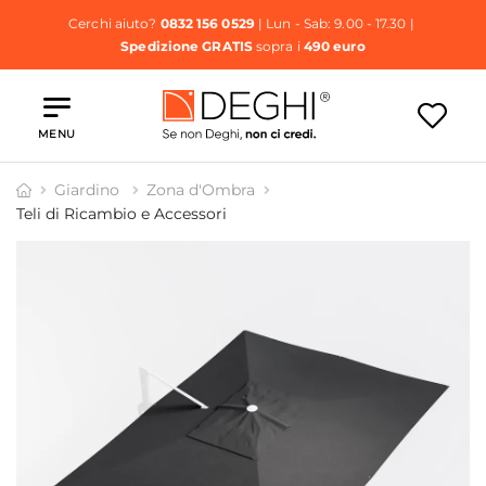
Cerchi aiuto?
0832 156 0529
| Lun - Sab: 9.00 - 17.30 |
Spedizione GRATIS
sopra i
490 euro
MENU
Giardino
Zona d'Ombra
Teli di Ricambio e Accessori