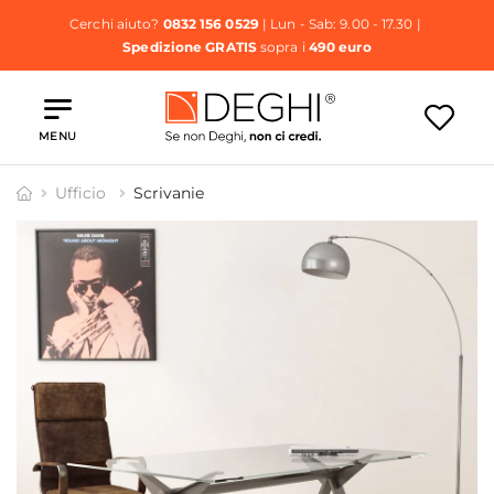
Cerchi aiuto?
0832 156 0529
| Lun - Sab: 9.00 - 17.30 |
Spedizione GRATIS
sopra i
490 euro
MENU
Ufficio
Scrivanie