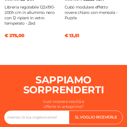
Libreria regolabile 122x190-
Cubo modulare effetto
200h cm in alluminio nero
rovere chiaro con mensola -
con 12 ripiani in vetro
Puzzle
temperato - Zed
€ 275,00
€ 13,51
SAPPIAMO
SORPRENDERTI
Vuoi ricevere novità e
offerte in anteprima?
SI, VOGLIO RICEVERLE