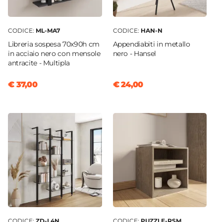
CODICE:
ML-MA7
CODICE:
HAN-N
Libreria sospesa 70x90h cm
Appendiabiti in metallo
in acciaio nero con mensole
nero - Hansel
antracite - Multipla
€ 37,00
€ 24,00
CODICE:
ZD-L4N
CODICE:
PUZZLE-RSM