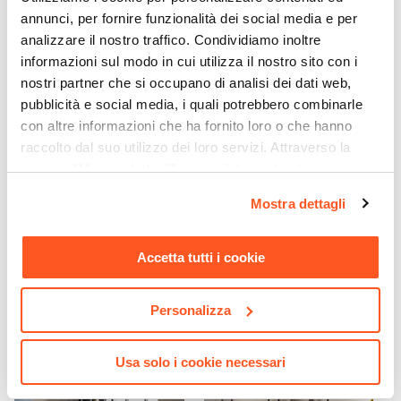
150 kg
annunci, per fornire funzionalità dei social media e per
Verniciatura
analizzare il nostro traffico. Condividiamo inoltre
Verniciatura a polvere
informazioni sul modo in cui utilizza il nostro sito con i
Assemblato
nostri partner che si occupano di analisi dei dati web,
No
pubblicità e social media, i quali potrebbero combinarle
con altre informazioni che ha fornito loro o che hanno
raccolto dal suo utilizzo dei loro servizi. Attraverso la
sezione "Mostra dettagli" è possibile gestire le proprie
CODICE:
PUZZLE-RS
CODICE:
WT-4P
opzioni e modificare le preferenze espresse in qualsiasi
Mostra dettagli
momento. Per maggiori informazioni si invita a leggere la
Cubo modulare effetto
Panca attesa 4 posti in
rovere chiaro - Puzzle
acciaio antiruggine - Wait
nostra
Cookie Policy
.
Accetta tutti i cookie
€ 11,50
€ 165,00
Personalizza
Usa solo i cookie necessari