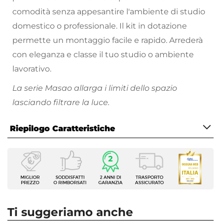
comodità senza appesantire l'ambiente di studio
domestico o professionale. Il kit in dotazione
permette un montaggio facile e rapido. Arrederà
con eleganza e classe il tuo studio o ambiente
lavorativo.
La serie Masao allarga i limiti dello spazio
lasciando filtrare la luce.
Perfeziona il tuo ambiente con le nostre sedie e
Riepilogo Caratteristiche
complementi d'arredo!
Caratteristiche
Tipologia
Scrivania
Serie
Masao
Ti suggeriamo anche
Larghezza