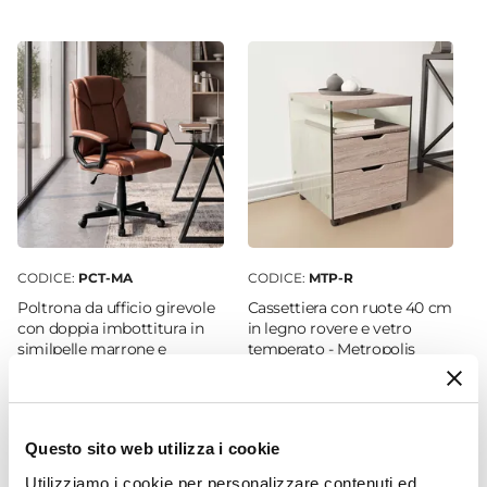
150 cm
Profondità
90 cm
Altezza
75 cm
Colore Piano
Trasparente
Colore Struttura
Tortora
CODICE:
PCT-MA
CODICE:
MTP-R
Materiale Piano
Poltrona da ufficio girevole
Cassettiera con ruote 40 cm
Vetro temperato
con doppia imbottitura in
in legno rovere e vetro
similpelle marrone e
temperato - Metropolis
Materiale Struttura
braccioli imbottiti - Octo
Acciaio
Spessore Piano
€ 87,00
€ 87,00
10 mm
Questo sito web utilizza i cookie
Portata Massima Piano
Utilizziamo i cookie per personalizzare contenuti ed