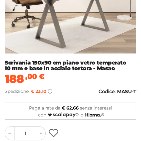
Scrivania 150x90 cm piano vetro temperato
10 mm e base in acciaio tortora - Masao
188
,00
€
Spedizione:
€ 23,10
Codice:
MASU-T
Paga a rate da
€ 62,66
senza interessi
con
o
quantity
quantity
plus
minus
button
button