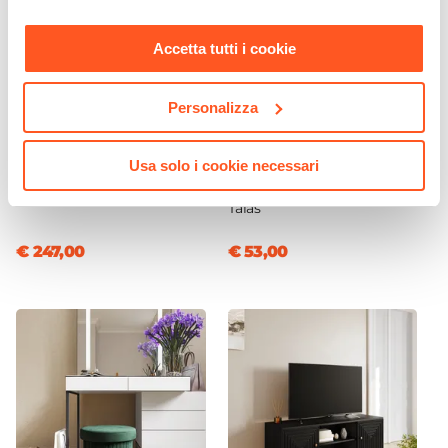
nostra
Cookie Policy
.
Accetta tutti i cookie
Personalizza
CODICE:
DKM85-GR
CODICE:
TL-7NP
Madia 85x80 cm in legno di
Specchio da interno
Usa solo i cookie necessari
mango nero cannettato e
rotondo 75 cm con cornice
metallo oro - Dunkel
nero opaco in alluminio -
Talas
€ 247,00
€ 53,00