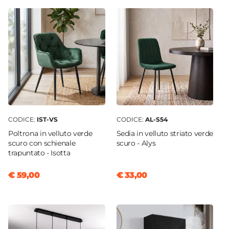
Ø 120 cm
Altezza
76 cm
Forma
Rotonda
Colore Piano
Bianco
Colore Gambe
Bianco
CODICE:
IST-VS
CODICE:
AL-S54
Materiale Piano
Poltrona in velluto verde
Sedia in velluto striato verde
Legno
scuro con schienale
scuro - Alys
trapuntato - Isotta
Materiale Gambe
Metallo
€ 59,00
€ 33,00
Spessore Piano
18 mm
Assemblato
No