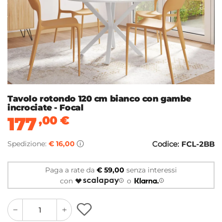
Tavolo rotondo 120 cm bianco con gambe
incrociate - Focal
177
,00
€
Spedizione:
€ 16,00
Codice:
FCL-2BB
Paga a rate da
€ 59,00
senza interessi
con
o
quantity
quantity
plus
minus
button
button