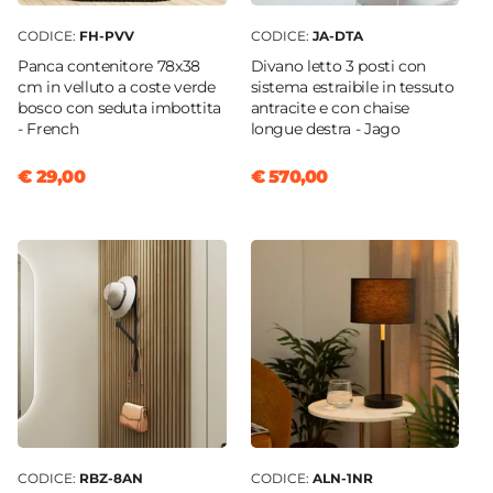
CODICE:
FH-PVV
CODICE:
JA-DTA
Panca contenitore 78x38
Divano letto 3 posti con
cm in velluto a coste verde
sistema estraibile in tessuto
bosco con seduta imbottita
antracite e con chaise
- French
longue destra - Jago
€ 29,00
€ 570,00
CODICE:
RBZ-8AN
CODICE:
ALN-1NR