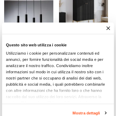
Posti A Sedere
6 posti
CODICE:
FK-4N
CODICE:
DKB9-GR
Questo sito web utilizza i cookie
Set da 4 lampade sospese in
Mobile multiuso 90x150 cm
Utilizziamo i cookie per personalizzare contenuti ed
metallo nero
in legno di mango nero
annunci, per fornire funzionalità dei social media e per
cannettato e metallo oro -
Dunkel
analizzare il nostro traffico. Condividiamo inoltre
informazioni sul modo in cui utilizza il nostro sito con i
€ 135,01
€ 446,00
nostri partner che si occupano di analisi dei dati web,
pubblicità e social media, i quali potrebbero combinarle
con altre informazioni che ha fornito loro o che hanno
raccolto dal suo utilizzo dei loro servizi. Attraverso la
sezione "Mostra dettagli" è possibile gestire le proprie
opzioni e modificare le preferenze espresse in qualsiasi
Mostra dettagli
momento. Per maggiori informazioni si invita a leggere la