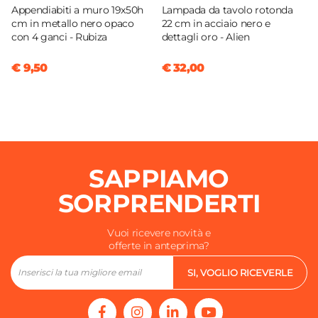
Appendiabiti a muro 19x50h
Lampada da tavolo rotonda
cm in metallo nero opaco
22 cm in acciaio nero e
con 4 ganci - Rubiza
dettagli oro - Alien
€ 9,50
€ 32,00
SAPPIAMO
SORPRENDERTI
Vuoi ricevere novità e
offerte in anteprima?
SI, VOGLIO RICEVERLE