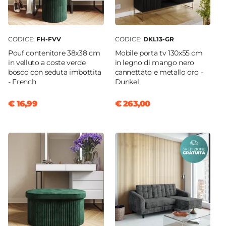
CODICE:
FH-FVV
CODICE:
DKL13-GR
Pouf contenitore 38x38 cm
Mobile porta tv 130x55 cm
in velluto a coste verde
in legno di mango nero
bosco con seduta imbottita
cannettato e metallo oro -
- French
Dunkel
€ 16,99
€ 263,00