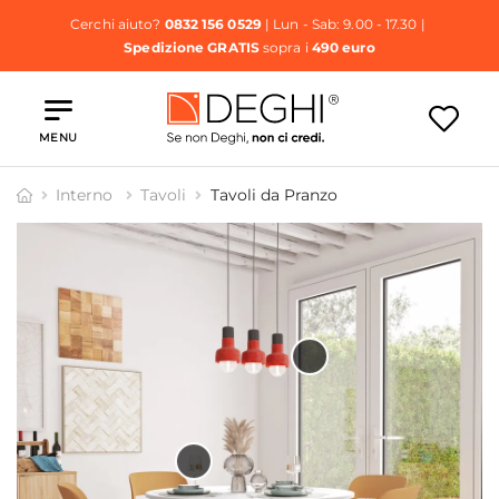
Cerchi aiuto?
0832 156 0529
| Lun - Sab: 9.00 - 17.30 |
Spedizione GRATIS
sopra i
490 euro
MENU
Interno
Tavoli
Tavoli da Pranzo