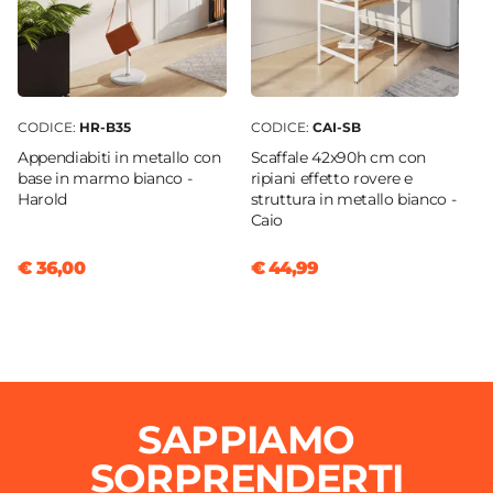
CODICE:
HR-B35
CODICE:
CAI-SB
Appendiabiti in metallo con
Scaffale 42x90h cm con
base in marmo bianco -
ripiani effetto rovere e
Harold
struttura in metallo bianco -
Caio
€ 36,00
€ 44,99
SAPPIAMO
SORPRENDERTI