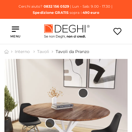
Cerchi aiuto?
0832 156 0529
| Lun - Sab: 9.00 - 17.30 |
Spedizione GRATIS
sopra i
490 euro
MENU
Interno
Tavoli
Tavoli da Pranzo