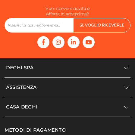
Vuoi ricevere novità e
offerte in anteprima?
SI, VOGLIO RICEVERLE
DEGHI SPA
Accedi/Registrati
ASSISTENZA
Noi siamo Deghi
Politica dei prezzi
Supporto
CASA DEGHI
Lavora con noi
Paga a rate
Diventa fornitore
Località disagiate
Noi Siamo Deghi
Modello organizzativo e codice etico
METODI DI PAGAMENTO
Agevolazioni fiscali
I nostri luoghi