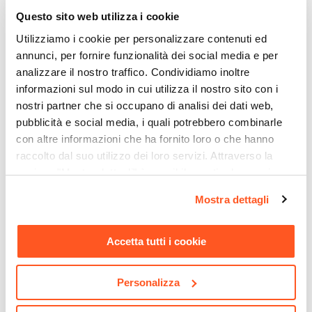
Spessore Piano
Questo sito web utilizza i cookie
45 mm
Utilizziamo i cookie per personalizzare contenuti ed
Estensione Massima
annunci, per fornire funzionalità dei social media e per
analizzare il nostro traffico. Condividiamo inoltre
170 cm
informazioni sul modo in cui utilizza il nostro sito con i
Dimensioni Allunghe
nostri partner che si occupano di analisi dei dati web,
40 cm
pubblicità e social media, i quali potrebbero combinarle
Numero Allunghe
con altre informazioni che ha fornito loro o che hanno
1 allungo
raccolto dal suo utilizzo dei loro servizi. Attraverso la
Verniciatura
sezione "Mostra dettagli" è possibile gestire le proprie
CODICE:
DA-5B
CODICE:
RZ-2B
Verniciatura a polvere epossidica
opzioni e modificare le preferenze espresse in qualsiasi
Mobile multiuso 50x110h cm
Divano 2 posti in tessuto
Mostra dettagli
Caratteristiche
momento. Per maggiori informazioni si invita a leggere la
in legno bianco - Dades
ciniglia blu petrolio con
gambe in metallo nero -
nostra
Cookie Policy
.
Allungamento telescopico
Orizo
Accetta tutti i cookie
Posti A Sedere
6 posti
|
8 posti
€ 67,00
€ 337,00
Personalizza