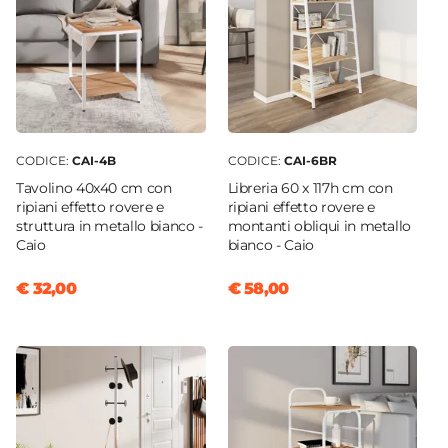
CODICE:
CAI-4B
CODICE:
CAI-6BR
Tavolino 40x40 cm con
Libreria 60 x 117h cm con
ripiani effetto rovere e
ripiani effetto rovere e
struttura in metallo bianco -
montanti obliqui in metallo
Caio
bianco - Caio
€ 32,00
€ 58,00