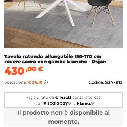
Tavolo rotondo allungabile 130-170 cm
rovere scuro con gambe bianche - Osjon
430
,00
€
Spedizione:
€ 24,10
Codice:
SJN-B13
Paga a rate da
€ 143,33
senza interessi
con
o
Il prodotto non è disponibile al
momento.