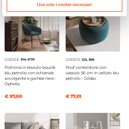
Usa solo i cookie necessari
CODICE:
PH-PTP
CODICE:
GIL-BN
Poltrona in tessuto bouclé
Pouf contenitore con
blu petrolio con schienale
vassoio 56 cm in velluto blu
avvolgente e gambe nere -
petrolio - Gildas
Ophelia
€ 97,00
€ 77,01