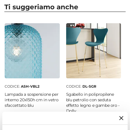
Tavolo allungabile
Ti suggeriamo anche
Dimensioni
Ø 130 cm
Altezza
75 cm
Forma
Ovale
|
Rotonda
Colore Piano
Rovere
Colore Gambe
Bianco
CODICE:
ASH-VBL2
CODICE:
DL-SGR
Effetto
Lampada a sospensione per
Sgabello in polipropilene
Effetto legno
interno 20x150h cm in vetro
blu petrolio con seduta
sfaccettato blu
effetto legno e gambe oro -
Materiale Piano
Dolly
Legno MDF
Materiale Gambe
€ 42,00
€ 47,99
Metallo