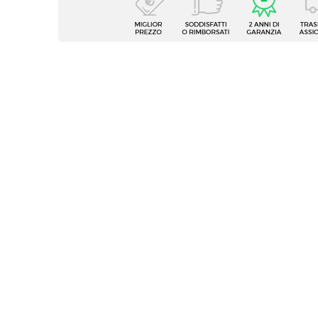
Serie
Augus
Tipologia
Tavolo
Dimensioni
180 x 
Altezza
76 cm
Colore Piano
Nero
Colore Gambe
Nero
Effetto
Effet
Materiale Piano
Ceram
Materiale Gambe
Metall
Finitura
Opaca
Spessore Piano
12 mm
Estensione Massima
240 c
Posizione Allunghe
Integr
Dimensioni Allunghe
60 cm
Numero Allunghe
1 allu