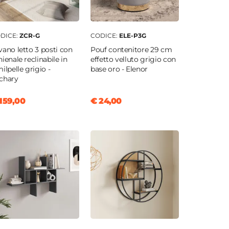
DICE:
ZCR-G
CODICE:
ELE-P3G
vano letto 3 posti con
Pouf contenitore 29 cm
hienale reclinabile in
effetto velluto grigio con
milpelle grigio -
base oro - Elenor
chary
159,00
€ 24,00