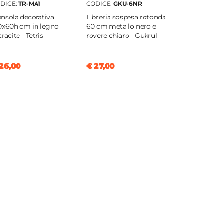
DICE:
TR-MA1
CODICE:
GKU-6NR
nsola decorativa
Libreria sospesa rotonda
0x60h cm in legno
60 cm metallo nero e
racite - Tetris
rovere chiaro - Gukrul
26,00
€ 27,00