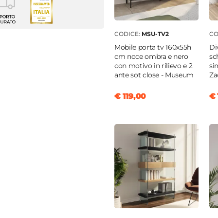
to
 allungabile
CODICE:
MSU-TV2
CO
90 cm
Mobile porta tv 160x55h
Di
cm noce ombra e nero
sc
con motivo in rilievo e 2
si
ante sot close - Museum
Za
to marmo
€ 119,00
€ 
ica
o
m
ato
ngo