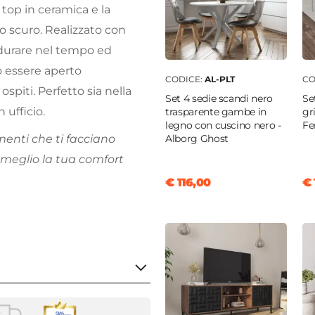
 top in ceramica e la
o scuro. Realizzato con
: durare nel tempo ed
ò essere aperto
CODICE:
AL-PLT
CO
ospiti. Perfetto sia nella
Set 4 sedie scandi nero
Se
n ufficio.
trasparente gambe in
gr
legno con cuscino nero -
Fe
Alborg Ghost
enti che ti facciano
 meglio la tua comfort
€ 116,00
€ 