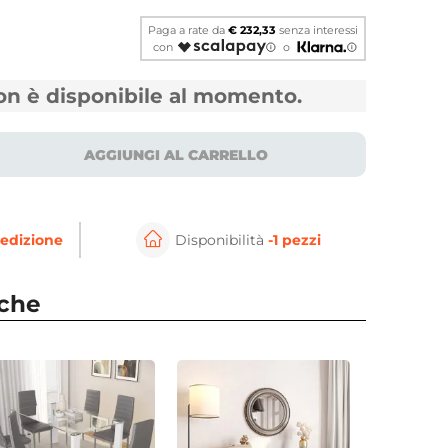
Paga a rate da
€ 232,33
senza interessi
con
o
non è disponibile al momento.
AGGIUNGI AL CARRELLO
edizione
Disponibilità
-1 pezzi
⚲
per ingrandire
Cli
nche