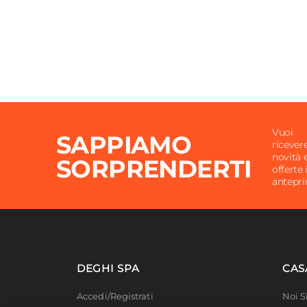
Vuoi
SAPPIAMO
ricever
novità 
SORPRENDERTI
offerte 
antepr
DEGHI SPA
CAS
Accedi/Registrati
Noi 