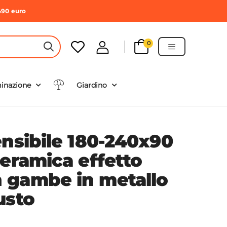
490 euro
0
HEADER SEARCH BUTTON
minazione
Giardino
ensibile 180-240x90
ceramica effetto
 gambe in metallo
usto