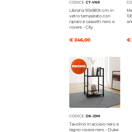
CODICE:
CT-VN9
CO
i
Libreria 90x180h cm in
Me
vetro temperato con
10
ripiani e cassetti nero e
ant
rovere - City
€ 246,00
€ 
CODICE:
DK-29N
Tavolino in acciaio nero e
legno rovere nero - Duke