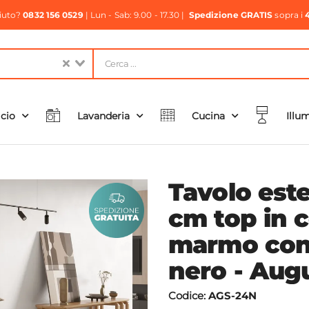
aiuto?
0832 156 0529
| Lun - Sab: 9.00 - 17.30 |
Spedizione GRATIS
sopra i
icio
Lavanderia
Cucina
Illu
Tavolo est
cm top in 
marmo con
nero - Aug
Codice:
AGS-24N