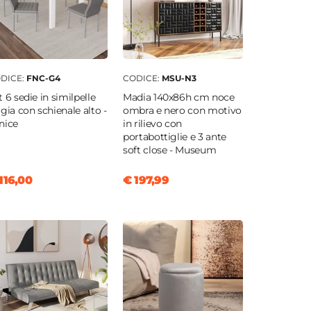
DICE:
FNC-G4
CODICE:
MSU-N3
t 6 sedie in similpelle
Madia 140x86h cm noce
igia con schienale alto -
ombra e nero con motivo
nice
in rilievo con
portabottiglie e 3 ante
soft close - Museum
116,00
€ 197,99