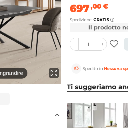
697
,00
€
Spedizione:
GRATIS
Il prodotto 
quantity
quantity
plus
minus
button
button
Spedito in
Nessuna sp
⚲
ingrandire
Clicca 
Ti suggeriamo a