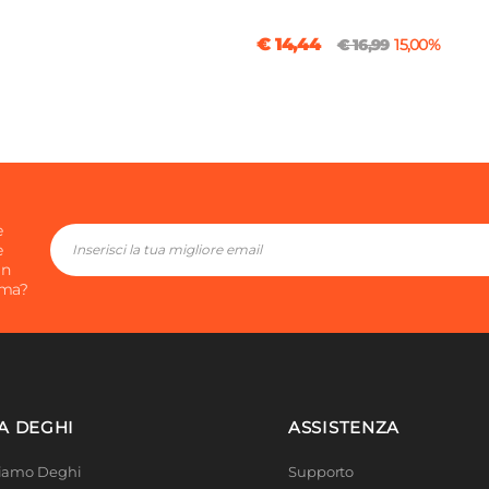
€ 14,44
€ 16,99
15,00%
e
e
in
ima?
A DEGHI
ASSISTENZA
Siamo Deghi
Supporto