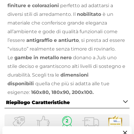
finiture e colorazioni
perfetto ad adattarsi a
diversi stili di arredamento. Il
nobilitato
è un
materiale che conferisce grande eleganza
all’ambiente e gode di qualità funzionali come
l’essere
antigraffio e antiurto
,
si presta ad essere
“vissuto” realmente senza timore di rovinarlo.
Le
gambe in metallo
nero
donano a
Juls
uno
stile deciso e garantiscono alti livelli di sostegno e
durabilità. Scegli tra le
dimensioni
disponibili
quella che più si adatta alle tue
esigenze:
160x80, 180x90, 200x100.
Riepilogo Caratteristiche
Juls donerà carattere al tuo ambiente grazie al
contrasto di materiali.
Caratteristiche
Scopri sul nostro
catalogo online
la vasta
Serie
selezione di sedie da interni con cui
Juls