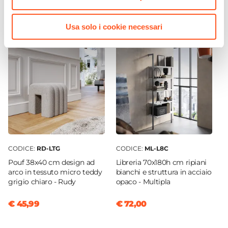
Finitura
€ 258,99
€ 19,47
Opaca
Usa solo i cookie necessari
Spessore Piano
38 mm
Assemblato
No
Sezione Gambe
3 x 10 cm
Posti A Sedere
8 posti
CODICE:
RD-LTG
CODICE:
ML-L8C
Pouf 38x40 cm design ad
Libreria 70x180h cm ripiani
arco in tessuto micro teddy
bianchi e struttura in acciaio
grigio chiaro - Rudy
opaco - Multipla
€ 45,99
€ 72,00