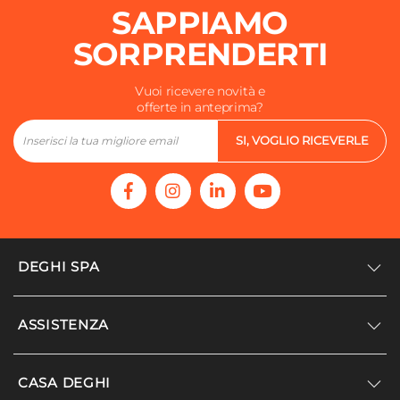
SAPPIAMO
SORPRENDERTI
Vuoi ricevere novità e
offerte in anteprima?
SI, VOGLIO RICEVERLE
DEGHI SPA
Accedi/Registrati
ASSISTENZA
Noi siamo Deghi
Politica dei prezzi
Supporto
CASA DEGHI
Lavora con noi