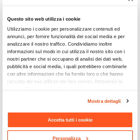
abbinare
Tipologia
Juls
e scegli quelle che più si addicono
Tavolo fisso
al tuo stile di arredamento.
Ti suggeriamo anche
Questo sito web utilizza i cookie
Dimensioni
Utilizziamo i cookie per personalizzare contenuti ed
180 x 90 cm
annunci, per fornire funzionalità dei social media e per
Altezza
analizzare il nostro traffico. Condividiamo inoltre
74,8 cm
informazioni sul modo in cui utilizza il nostro sito con i
Colore Piano
nostri partner che si occupano di analisi dei dati web,
pubblicità e social media, i quali potrebbero combinarle
Grigio pietra
con altre informazioni che ha fornito loro o che hanno
Colore Gambe
raccolto dal suo utilizzo dei loro servizi. Attraverso la
Nero
sezione "Mostra dettagli" è possibile gestire le proprie
Effetto
opzioni e modificare le preferenze espresse in qualsiasi
Effetto pietra
Mostra dettagli
momento. Per maggiori informazioni si invita a leggere la
CODICE:
DY-DLTC
CODICE:
CU-124L
Materiale Piano
nostra
Cookie Policy
.
Divano letto in tessuto
Cuscino 45x45 cm
Legno nobilitato
grigio chiaro con schienale
sfoderabile con motivo in
Accetta tutti i cookie
e poggiatesta regolabili -
rilievo beige e grigio
Materiale Gambe
Doyle
Metallo
Personalizza