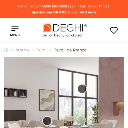
Cerchi aiuto?
0832 156 0529
| Lun - Sab: 9.00 - 17.30 |
Spedizione GRATIS
sopra i
490 euro
MENU
Interno
Tavoli
Tavoli da Pranzo