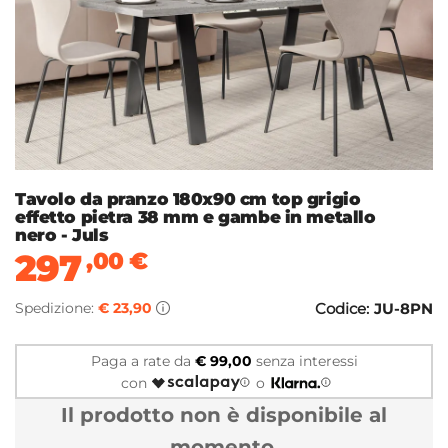
Tavolo da pranzo 180x90 cm top grigio
effetto pietra 38 mm e gambe in metallo
nero - Juls
297
,00
€
Spedizione:
€ 23,90
Codice:
JU-8PN
Paga a rate da
€ 99,00
senza interessi
con
o
Il prodotto non è disponibile al
momento.