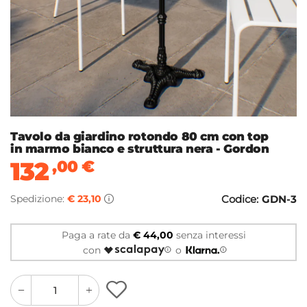
Tavolo da giardino rotondo 80 cm con top
in marmo bianco e struttura nera - Gordon
132
,00
€
Spedizione:
€ 23,10
Codice:
GDN-3
Paga a rate da
€ 44,00
senza interessi
con
o
quantity
quantity
plus
minus
button
button