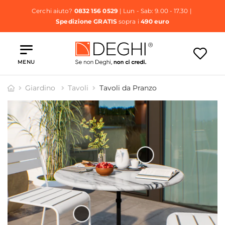
Cerchi aiuto?
0832 156 0529
| Lun - Sab: 9.00 - 17.30 |
Spedizione GRATIS
sopra i
490 euro
MENU
Giardino
Tavoli
Tavoli da Pranzo