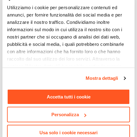
Utilizziamo i cookie per personalizzare contenuti ed
annunci, per fornire funzionalità dei social media e per
analizzare il nostro traffico. Condividiamo inoltre
informazioni sul modo in cui utilizza il nostro sito con i
nostri partner che si occupano di analisi dei dati web,
pubblicità e social media, i quali potrebbero combinarle
con altre informazioni che ha fornito loro o che hanno
raccolto dal suo utilizzo dei loro servizi. Attraverso la
CODICE:
BVS-7GR
CODICE:
ZE-98N
sezione "Mostra dettagli" è possibile gestire le proprie
Vaso da esterno 70 h cm
Applique da esterno 9x8 cm
opzioni e modificare le preferenze espresse in qualsiasi
Mostra dettagli
tutta capienza in polietilene
in alluminio pressofuso nero
momento. Per maggiori informazioni si invita a leggere la
grafite - Contesly
opaco - Zero
nostra
Cookie Policy
.
Accetta tutti i cookie
€ 75,01
€ 12,00
Personalizza
Usa solo i cookie necessari