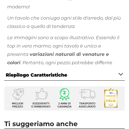
moderno!
Un tavolo che coniuga ogni stile d'arredo, dal più
classico a quello di tendenza.
Le immagini sono a scopo illustrativo. Essendo il
top in vero marmo, ogni tavolo è unico e
presenta
variazioni naturali di venature e
colori
. Pertanto, ogni pezzo potrebbe differire
leggermente da quanto mostrato nelle
Riepilogo Caratteristiche
fotografie.
Tutti i prodotti che vengono
posizionati all’esterno hanno bisogno di cure
Caratteristiche
particolari.
Proteggi sempre
i tuoi arredi da
Tipologia
esterno, evitando l’esposizione a pioggia, raggi
Tavolo fisso
solari e intemperie.
Serie
Gordon
Ti suggeriamo anche
Forma