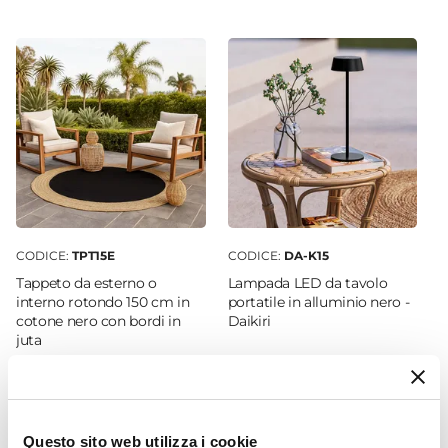
Rotonda
Dimensioni
Ø 80 cm
Altezza
71 cm
Materiale Piano
Marmo
Colore Piano
Bianco
CODICE:
TPT15E
CODICE:
DA-K15
Materiale Struttura
Tappeto da esterno o
Lampada LED da tavolo
Ghisa
interno rotondo 150 cm in
portatile in alluminio nero -
cotone nero con bordi in
Daikiri
Colore Struttura
juta
Nero
Posti A Sedere
€ 35,00
€ 38,00
2 posti
|
4 posti
Questo sito web utilizza i cookie