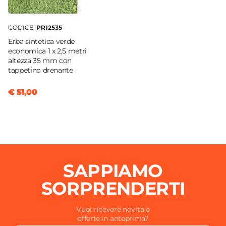
CODICE:
PR12535
Erba sintetica verde
economica 1 x 2,5 metri
altezza 35 mm con
tappetino drenante
€ 51,00
SAPPIAMO
SORPRENDERTI
Vuoi ricevere novità e
offerte in anteprima?