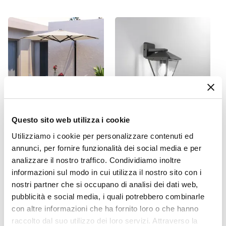
Rotonda
Dimensioni
Ø 60 cm
Altezza
71 cm
Materiale Piano
Ceramica
Colore Piano
Fiori colorati
Questo sito web utilizza i cookie
CODICE:
WALL-E
CODICE:
PR-AD218
Materiale Struttura
Utilizziamo i cookie per personalizzare contenuti ed
Ombrellone a parete 2,7 m
Applique lanterna
Metallo
annunci, per fornire funzionalità dei social media e per
con braccio a muro telo
discendente da esterno
ecrù - Wall
16x19x21,8h cm in alluminio
Colore Struttura
analizzare il nostro traffico. Condividiamo inoltre
antracite
informazioni sul modo in cui utilizza il nostro sito con i
Nero
nostri partner che si occupano di analisi dei dati web,
Posti A Sedere
€ 84,00
€ 21,00
pubblicità e social media, i quali potrebbero combinarle
2 posti
con altre informazioni che ha fornito loro o che hanno
Caratteristiche
raccolto dal suo utilizzo dei loro servizi. Attraverso la