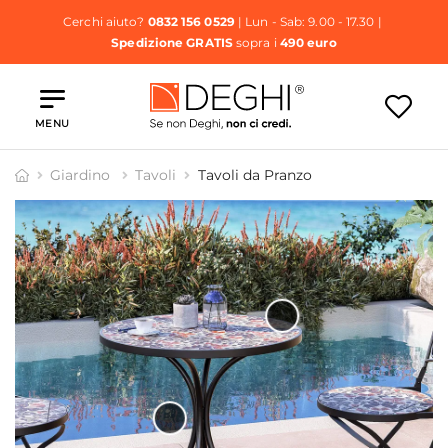
Cerchi aiuto?
0832 156 0529
| Lun - Sab: 9.00 - 17.30 |
Spedizione GRATIS
sopra i
490 euro
MENU
Giardino
Tavoli
Tavoli da Pranzo