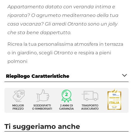
Appartamento datato con veranda intima e
riparata? O agrumeto mediterraneo della tua
casa vacanza? Gli arredi Otranto sono un jolly
che sta bene dappertutto.
Ricrea la tua personalissima atmosfera in terrazza
o in giardino, scegli
Otranto
e respira a pieni
polmoni
Riepilogo Caratteristiche
Caratteristiche
Tipologia
Tavolo fisso
Serie
Otranto
Ti suggeriamo anche
Forma