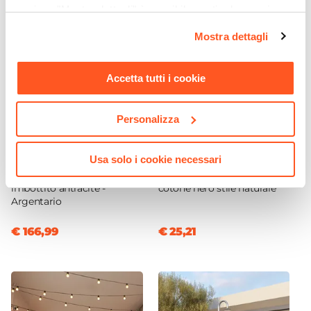
Decorazione a mosaico
sezione "Mostra dettagli" è possibile gestire le proprie
opzioni e modificare le preferenze espresse in qualsiasi
Mostra dettagli
momento. Per maggiori informazioni si invita a leggere la
nostra
Cookie Policy
.
Accetta tutti i cookie
Personalizza
CODICE:
RGT1G
CODICE:
TP12NN
Usa solo i cookie necessari
Dondolo da giardino 3 posti
Tappeto da interno rotondo
in acciaio e tessuto
120 cm in fibre di juta e
imbottito antracite -
cotone nero stile naturale
Argentario
€ 166,99
€ 25,21