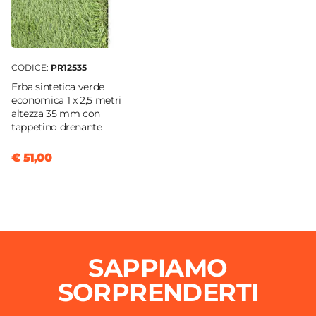
CODICE:
PR12535
Erba sintetica verde
economica 1 x 2,5 metri
altezza 35 mm con
tappetino drenante
€ 51,00
SAPPIAMO
SORPRENDERTI