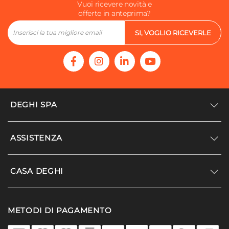
Vuoi ricevere novità e
offerte in anteprima?
SI, VOGLIO RICEVERLE
DEGHI SPA
Accedi/Registrati
ASSISTENZA
Noi siamo Deghi
Politica dei prezzi
Supporto
CASA DEGHI
Lavora con noi
Paga a rate
Diventa fornitore
Località disagiate
Noi Siamo Deghi
Modello organizzativo e codice etico
METODI DI PAGAMENTO
Agevolazioni fiscali
I nostri luoghi
Promozioni
Termini e condizioni