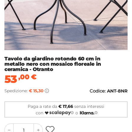
Tavolo da giardino rotondo 60 cm in
metallo nero con mosaico floreale in
ceramica - Otranto
53
,00
€
Spedizione:
€ 15,30
Codice:
ANT-8NR
Paga a rate da
€ 17,66
senza interessi
con
o
quantity
quantity