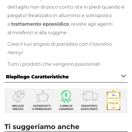
dettaglio non di poco conto: sta in piedi quando è
piegato! Realizzato in alluminio e sottoposto
a
trattamento epossidico
, resiste agli agenti
atmosferici e alla ruggine.
Crea il tuo angolo di paradiso con il tavolino
Henry!
Tutti i prodotti che vengono posizionati
all’esterno hanno bisogno di cure particolari.
Riepilogo Caratteristiche
Proteggi sempre
i tuoi arredi da esterno nei
momenti di inutilizzo, evitando l’esposizione a
Caratteristiche
pioggia, raggi solari e intemperie. Metti l’arredo al
Tipologia
riparo sotto una copertura, oppure utilizza gli
Tavolo pieghevole
appositi dispositivi per la cura
Serie
e la
Henry
manutenzione come le
cover protettive
. Non
Ti suggeriamo anche
Forma