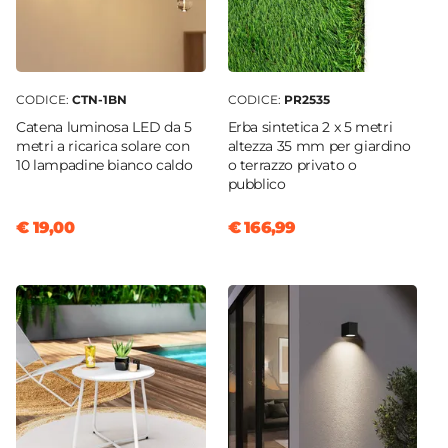
CODICE:
CTN-1BN
CODICE:
PR2535
Catena luminosa LED da 5
Erba sintetica 2 x 5 metri
metri a ricarica solare con
altezza 35 mm per giardino
10 lampadine bianco caldo
o terrazzo privato o
pubblico
€ 19,00
€ 166,99