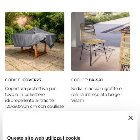
utilizzare teli in cotone o plastica non specifici,
Rettangolare
perché potrebbero danneggiare l’arredo. È
Dimensioni
raccomandato, inoltre, non utilizzare prodotti
110 x 70 cm
chimici aggressivi.
Altezza
71 cm
Materiale Piano
Alluminio
Colore Piano
Legno
CODICE:
COVER23
CODICE:
BR-SR1
Materiale Struttura
Copertura protettiva per
Sedia in acciaio grafite e
Alluminio
tavolo in poliestere
resina intrecciata beige -
idrorepellente antracite
Visam
Colore Struttura
120x90x70h cm con coulisse
Grafite
regolabile - Wakanda
Effetto
€ 21,00
€ 79,00
Effetto legno
Verniciatura
Questo sito web utilizza i cookie