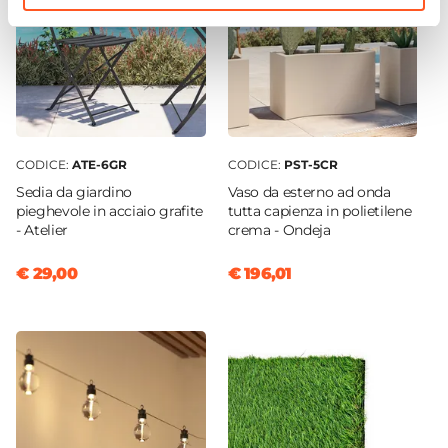
CODICE:
ATE-6GR
CODICE:
PST-5CR
Sedia da giardino
Vaso da esterno ad onda
pieghevole in acciaio grafite
tutta capienza in polietilene
- Atelier
crema - Ondeja
€ 29,00
€ 196,01