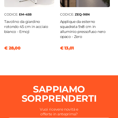
CODICE:
EM-45B
CODICE:
ZEQ-98N
Tavolino da giardino
Applique da esterno
rotondo 45 cm in acciaio
squadrata 9x8 cm in
bianco - Emoji
alluminio pressofuso nero
opaco - Zero
€ 28,00
€ 13,01
SAPPIAMO
SORPRENDERTI
Vuoi ricevere novità e
offerte in anteprima?