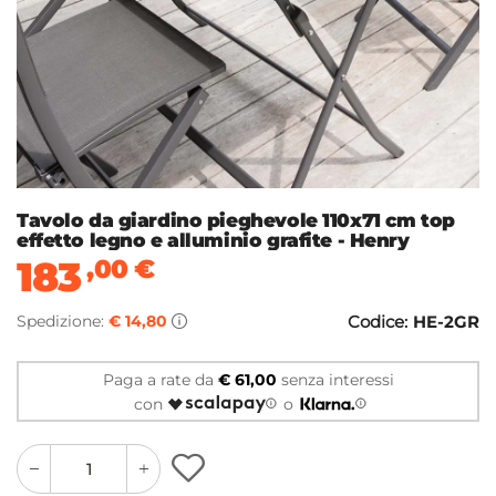
Tavolo da giardino pieghevole 110x71 cm top
effetto legno e alluminio grafite - Henry
183
,00
€
Spedizione:
€ 14,80
Codice:
HE-2GR
Paga a rate da
€ 61,00
senza interessi
con
o
quantity
quantity
plus
minus
button
button