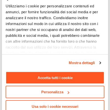
Verniciatura a polvere epossidica
Utilizziamo i cookie per personalizzare contenuti ed
Posti A Sedere
annunci, per fornire funzionalità dei social media e per
4 posti
analizzare il nostro traffico. Condividiamo inoltre
Caratteristiche
informazioni sul modo in cui utilizza il nostro sito con i
Pieghevole
nostri partner che si occupano di analisi dei dati web,
pubblicità e social media, i quali potrebbero combinarle
con altre informazioni che ha fornito loro o che hanno
raccolto dal suo utilizzo dei loro servizi. Attraverso la
sezione "Mostra dettagli" è possibile gestire le proprie
CODICE:
WALL-E
CODICE:
CAT-7AN
opzioni e modificare le preferenze espresse in qualsiasi
Mostra dettagli
Ombrellone a parete 2,7 m
Sedia pieghevole da
momento. Per maggiori informazioni si invita a leggere la
con braccio a muro telo
giardino in alluminio e
nostra
Cookie Policy
.
ecrù - Wall
textilene grafite - Catuja
Accetta tutti i cookie
€ 84,00
€ 58,00
Personalizza
Usa solo i cookie necessari