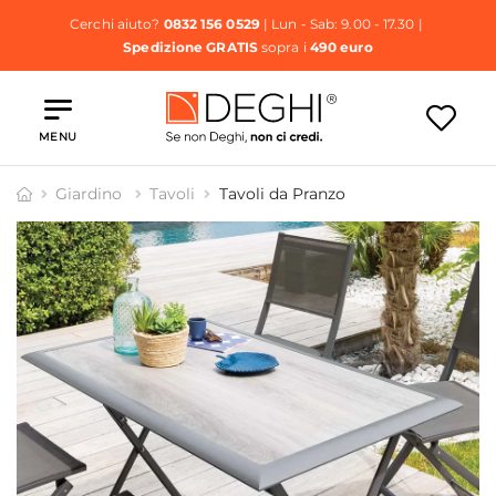
Cerchi aiuto?
0832 156 0529
| Lun - Sab: 9.00 - 17.30 |
Spedizione GRATIS
sopra i
490 euro
MENU
Giardino
Tavoli
Tavoli da Pranzo