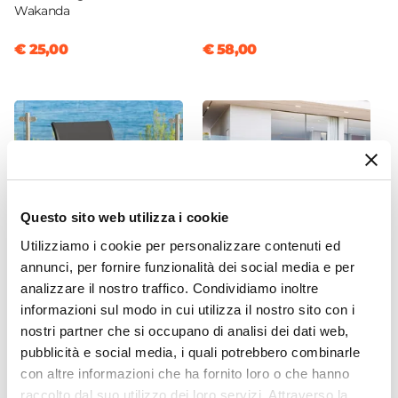
Colore Struttura
Wakanda
adatti per ambienti o utilizzi commerciali.
Antracite
€ 25,00
€ 58,00
Effetto
Effetto legno
Posti A Sedere
6 posti
|
8 posti
|
10 posti
Apertura
Scorrimento
Questo sito web utilizza i cookie
Utilizziamo i cookie per personalizzare contenuti ed
annunci, per fornire funzionalità dei social media e per
analizzare il nostro traffico. Condividiamo inoltre
CODICE:
CAT-1GT
CODICE:
ED34A
informazioni sul modo in cui utilizza il nostro sito con i
Sedia impilabile da giardino
Gazebo 3x4 m tetto
nostri partner che si occupano di analisi dei dati web,
in alluminio grafite e
scorrevole grigio e struttura
textilene antracite - Catuja
antracite - Edvige
pubblicità e social media, i quali potrebbero combinarle
con altre informazioni che ha fornito loro o che hanno
€ 59,00
€ 267,00
raccolto dal suo utilizzo dei loro servizi. Attraverso la