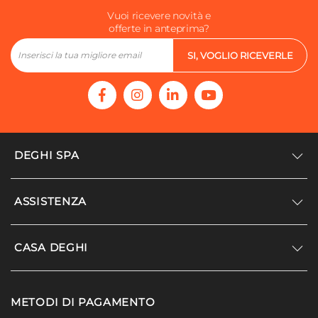
Vuoi ricevere novità e
offerte in anteprima?
SI, VOGLIO RICEVERLE
DEGHI SPA
Accedi/Registrati
ASSISTENZA
Noi siamo Deghi
Politica dei prezzi
Supporto
CASA DEGHI
Lavora con noi
Paga a rate
Diventa fornitore
Località disagiate
Noi Siamo Deghi
Modello organizzativo e codice etico
METODI DI PAGAMENTO
Agevolazioni fiscali
I nostri luoghi