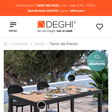
Cerchi aiuto?
0832 156 0529
| Lun - Sab: 9.00 - 17.30 |
Spedizione GRATIS
sopra i
490 euro
MENU
Giardino
Tavoli
Tavoli da Pranzo