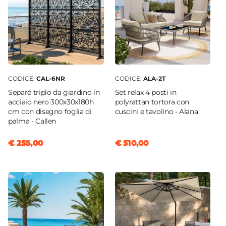
CODICE:
CAL-6NR
CODICE:
ALA-2T
Separé triplo da giardino in
Set relax 4 posti in
acciaio nero 300x30x180h
polyrattan tortora con
cm con disegno foglia di
cuscini e tavolino - Alana
palma - Callen
€ 255,00
€ 510,00