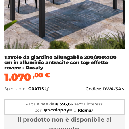
Tavolo da giardino allungabile 200/300x100
cm in alluminio antracite con top effetto
rovere - Rosaly
1.070
,00
€
Spedizione:
GRATIS
Codice:
DWA-3AN
Paga a rate da
€ 356,66
senza interessi
con
o
Il prodotto non è disponibile al
momento.