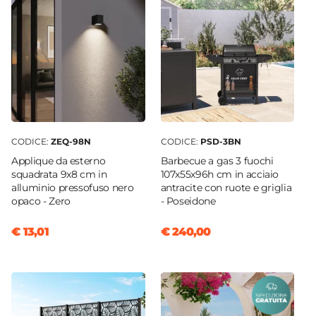
CODICE:
ZEQ-98N
CODICE:
PSD-3BN
Applique da esterno
Barbecue a gas 3 fuochi
squadrata 9x8 cm in
107x55x96h cm in acciaio
alluminio pressofuso nero
antracite con ruote e griglia
opaco - Zero
- Poseidone
€ 13,01
€ 240,00