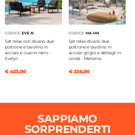
CODICE:
EVE-N
CODICE:
MA-HN
Set relax con divano due
Set relax divano due
poltrone e tavolino in
poltrone e tavolino in
acciaio e cuscini nero -
acciaio grigio e dettagli in
Evelyn
corda - Mahonia
€ 433,00
€ 236,00
SAPPIAMO
SORPRENDERTI