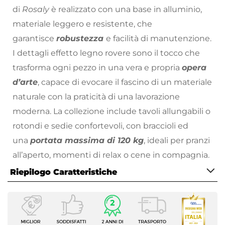
di
Rosaly
è realizzato con una base in alluminio,
materiale leggero e resistente, che
garantisce
robustezza
e facilità di manutenzione.
I dettagli effetto legno rovere sono il tocco che
trasforma ogni pezzo in una vera e propria
opera
d’arte
, capace di evocare il fascino di un materiale
naturale con la praticità di una lavorazione
moderna. La collezione include tavoli allungabili o
rotondi e sedie confortevoli, con braccioli ed
una
portata massima di 120 kg
, ideali per pranzi
all’aperto, momenti di relax o cene in compagnia.
Grazie alla finitura effetto legno,
Rosaly
si inserisce
Riepilogo Caratteristiche
perfettamente in ogni tipo di ambiente,
Caratteristiche
portando una
sensazione di calore e
Tipologia
accoglienza
senza compromessi sulla resistenza
Tavolo fisso