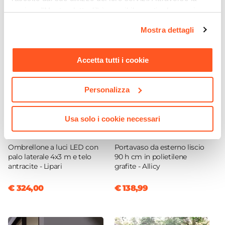
sezione "Mostra dettagli" è possibile gestire le proprie
opzioni e modificare le preferenze espresse in qualsiasi
Mostra dettagli
momento. Per maggiori informazioni si invita a leggere la
nostra
Cookie Policy
.
Accetta tutti i cookie
Personalizza
Usa solo i cookie necessari
CODICE:
LIP-3
CODICE:
EZ9GR
Ombrellone a luci LED con
Portavaso da esterno liscio
palo laterale 4x3 m e telo
90 h cm in polietilene
antracite - Lipari
grafite - Allicy
€ 324,00
€ 138,99