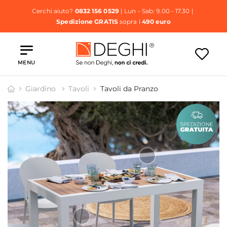
Cerchi aiuto?
0832 156 0529
| Lun - Sab: 9.00 - 17.30 |
Spedizione GRATIS
sopra i
490 euro
MENU
Giardino
Tavoli
Tavoli da Pranzo