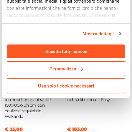
pubblicità e social media, i quali potrebbero combinarle
Colore Struttura
adatti per ambienti o utilizzi commerciali.
con altre informazioni che ha fornito loro o che hanno
Bianco
raccolto dal suo utilizzo dei loro servizi. Attraverso la
Effetto
sezione "Mostra dettagli" è possibile gestire le proprie
Effetto legno
opzioni e modificare le preferenze espresse in qualsiasi
Mostra dettagli
Posti A Sedere
momento. Per maggiori informazioni si invita a leggere la
4 posti
|
6 posti
|
8 posti
nostra
Cookie Policy
.
Apertura
Accetta tutti i cookie
Scorrimento
Personalizza
CODICE:
COVER24
CODICE:
EAS3X3
Usa solo i cookie necessari
Copertura protettiva per
Gazebo 3x3 m in acciaio
tavolo in poliestere
antracite con tende laterali
idrorepellente antracite
richiudibili ecrù - Easy
150x100x70h cm con
coulisse regolabile -
Wakanda
€ 25,00
€ 183,00