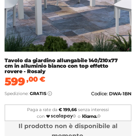
Tavolo da giardino allungabile 140/210x77
cm in alluminio bianco con top effetto
rovere - Rosaly
599
,00
€
Spedizione:
GRATIS
Codice:
DWA-1BN
Paga a rate da
€ 199,66
senza interessi
con
o
Il prodotto non è disponibile al
momento.