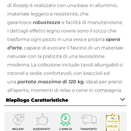
di
Rosaly
è realizzato con una base in alluminio,
materiale leggero e resistente, che
garantisce
robustezza
e facilità di manutenzione.
I dettagli effetto legno rovere sono il tocco che
trasforma ogni pezzo in una vera e propria
opera
d’arte
, capace di evocare il fascino di un materiale
naturale con la praticità di una lavorazione
moderna. La collezione include tavoli allungabili o
rotondi e sedie confortevoli, con braccioli ed
una
portata massima di 120 kg
, ideali per pranzi
all’aperto, momenti di relax o cene in compagnia.
Grazie alla finitura effetto legno,
Rosaly
si inserisce
Riepilogo Caratteristiche
perfettamente in ogni tipo di ambiente,
Caratteristiche
portando una
sensazione di calore e
Tipologia
accoglienza
senza compromessi sulla resistenza
Tavolo fisso