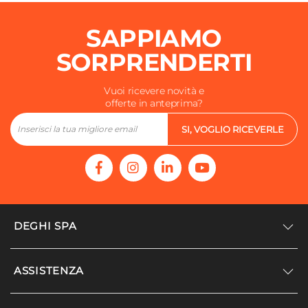
SAPPIAMO
SORPRENDERTI
Vuoi ricevere novità e
offerte in anteprima?
SI, VOGLIO RICEVERLE
DEGHI SPA
Accedi/Registrati
ASSISTENZA
Noi siamo Deghi
Politica dei prezzi