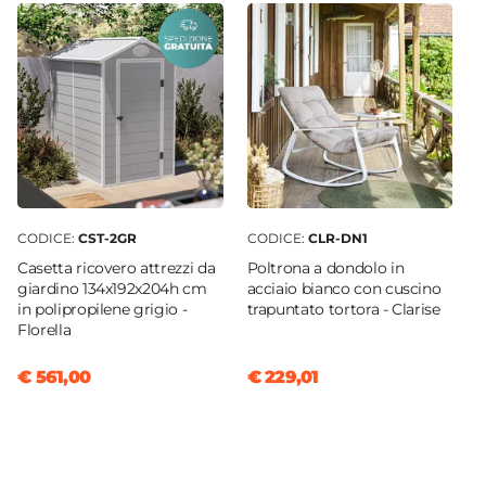
CODICE:
CST-2GR
CODICE:
CLR-DN1
Casetta ricovero attrezzi da
Poltrona a dondolo in
giardino 134x192x204h cm
acciaio bianco con cuscino
in polipropilene grigio -
trapuntato tortora - Clarise
Florella
€ 561,00
€ 229,01