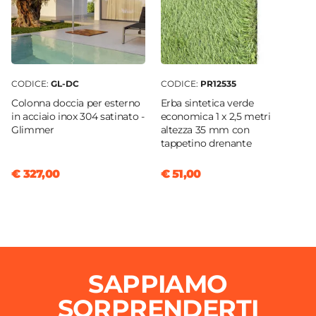
CODICE:
GL-DC
CODICE:
PR12535
Colonna doccia per esterno
Erba sintetica verde
in acciaio inox 304 satinato -
economica 1 x 2,5 metri
Glimmer
altezza 35 mm con
tappetino drenante
€ 327,00
€ 51,00
SAPPIAMO
SORPRENDERTI