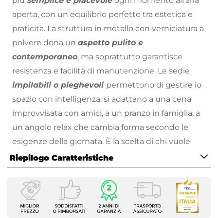
più
semplice e piacevole
ogni momento all’aria
aperta, con un equilibrio perfetto tra estetica e
praticità. La struttura in metallo con verniciatura a
polvere dona un
aspetto pulito e
contemporaneo
, ma soprattutto garantisce
resistenza e facilità di manutenzione. Le sedie
impilabili o pieghevoli
permettono di gestire lo
spazio con intelligenza: si adattano a una cena
improvvisata con amici, a un pranzo in famiglia, a
un angolo relax che cambia forma secondo le
esigenze della giornata. È la scelta di chi vuole
ordine, leggerezza e stile
senza complicazioni.
Riepilogo Caratteristiche
Dama prende vita su un terrazzo soleggiato
Caratteristiche
dove la colazione ha il profumo dell’estate, in un
Tipologia
giardino dove si allunga la serata tra chiacchiere
Tavolo fisso
e bicchieri di vino, in un balcone urbano