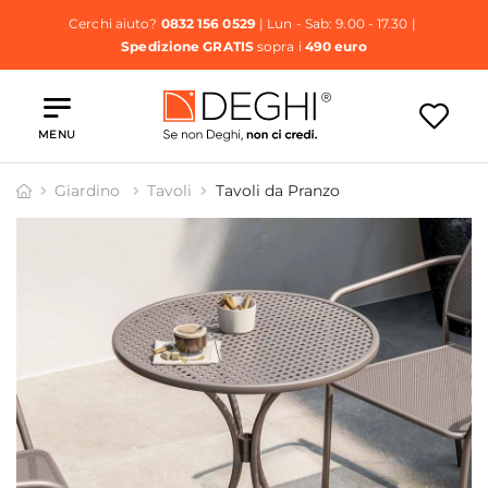
Cerchi aiuto?
0832 156 0529
| Lun - Sab: 9.00 - 17.30 |
Spedizione GRATIS
sopra i
490 euro
MENU
Giardino
Tavoli
Tavoli da Pranzo