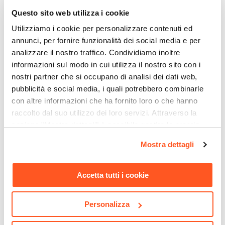
adatti quindi ad utilizzi commerciali.
Si
Questo sito web utilizza i cookie
Posti A Sedere
Utilizziamo i cookie per personalizzare contenuti ed
2 posti
annunci, per fornire funzionalità dei social media e per
Caratteristiche
analizzare il nostro traffico. Condividiamo inoltre
Disegno traforato
informazioni sul modo in cui utilizza il nostro sito con i
nostri partner che si occupano di analisi dei dati web,
pubblicità e social media, i quali potrebbero combinarle
con altre informazioni che ha fornito loro o che hanno
raccolto dal suo utilizzo dei loro servizi. Attraverso la
sezione "Mostra dettagli" è possibile gestire le proprie
CODICE:
COVER32
CODICE:
EM-45T
opzioni e modificare le preferenze espresse in qualsiasi
Copertura protettiva per
Tavolino da giardino
Mostra dettagli
momento. Per maggiori informazioni si invita a leggere la
tavolo rotondo in poliestere
rotondo 45 cm in acciaio
idrorepellente antracite
tortora - Emoji
nostra
Cookie Policy
.
90x70h cm con coulisse
Accetta tutti i cookie
regolabile - Wakanda
€ 16,01
€ 28,00
Personalizza