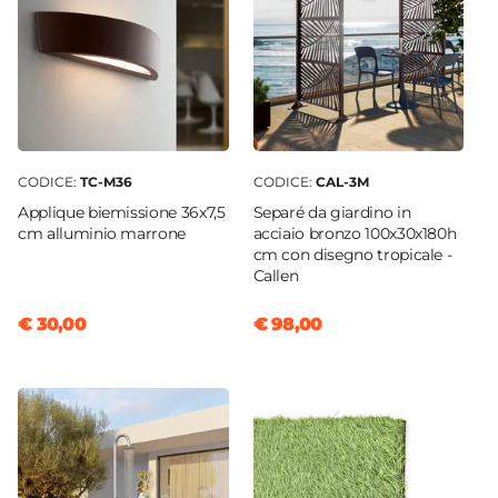
CODICE:
TC-M36
CODICE:
CAL-3M
Applique biemissione 36x7,5
Separé da giardino in
cm alluminio marrone
acciaio bronzo 100x30x180h
cm con disegno tropicale -
Callen
€ 30,00
€ 98,00