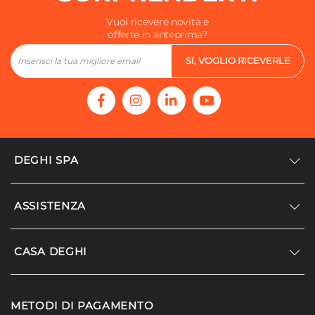
Vuoi ricevere novità e
offerte in anteprima?
SI, VOGLIO RICEVERLE
DEGHI SPA
Accedi/Registrati
ASSISTENZA
Noi siamo Deghi
Politica dei prezzi
Supporto
CASA DEGHI
Lavora con noi
Paga a rate
Diventa fornitore
Località disagiate
Noi Siamo Deghi
Modello organizzativo e codice etico
METODI DI PAGAMENTO
Agevolazioni fiscali
I nostri luoghi