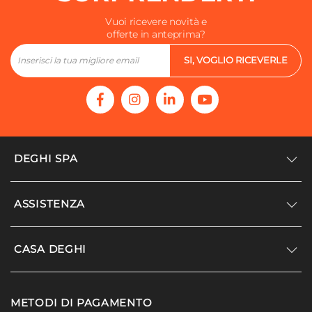
Vuoi ricevere novità e
offerte in anteprima?
SI, VOGLIO RICEVERLE
DEGHI SPA
Accedi/Registrati
ASSISTENZA
Noi siamo Deghi
Politica dei prezzi
Supporto
CASA DEGHI
Lavora con noi
Paga a rate
Diventa fornitore
Località disagiate
Noi Siamo Deghi
Modello organizzativo e codice etico
METODI DI PAGAMENTO
Agevolazioni fiscali
I nostri luoghi