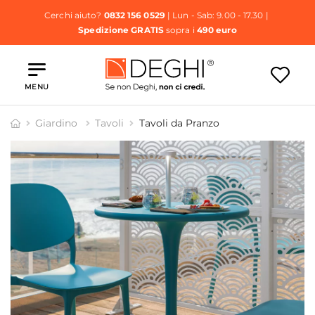
Cerchi aiuto?
0832 156 0529
| Lun - Sab: 9.00 - 17.30 |
Spedizione GRATIS
sopra i
490 euro
MENU
Giardino
Tavoli
Tavoli da Pranzo