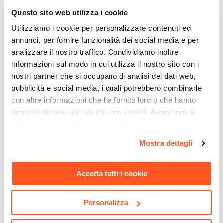
2 posti
Questo sito web utilizza i cookie
Utilizziamo i cookie per personalizzare contenuti ed
annunci, per fornire funzionalità dei social media e per
analizzare il nostro traffico. Condividiamo inoltre
informazioni sul modo in cui utilizza il nostro sito con i
nostri partner che si occupano di analisi dei dati web,
pubblicità e social media, i quali potrebbero combinarle
con altre informazioni che ha fornito loro o che hanno
raccolto dal suo utilizzo dei loro servizi. Attraverso la
sezione "Mostra dettagli" è possibile gestire le proprie
opzioni e modificare le preferenze espresse in qualsiasi
CODICE:
EN-33B
CODICE:
900432
Mostra dettagli
momento. Per maggiori informazioni si invita a leggere la
Gazebo bioclimatico 3x3 m
Ombrellone a LED 3x2 m
in alluminio bianco - Enea
palo laterale bianco e telo
nostra
Cookie Policy
.
bianco - Ibiza
Accetta tutti i cookie
€ 1.474,00
€ 197,99
Personalizza