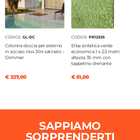
CODICE:
GL-DC
CODICE:
PR12535
Colonna doccia per esterno
Erba sintetica verde
in acciaio inox 304 satinato -
economica 1 x 2,5 metri
Glimmer
altezza 35 mm con
tappetino drenante
€ 327,00
€ 51,00
SAPPIAMO
SORPRENDERTI