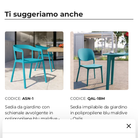
Serie
Tulipano
Ti suggeriamo anche
Forma
Rotonda
Dimensioni
Ø 60 cm
Altezza
74 cm
Materiale Piano
Metallo
Colore Piano
Blu maldive
CODICE:
ASN-1
CODICE:
QAL-1BM
Materiale Struttura
Sedia da giardino con
Sedia impilabile da giardino
Metallo
schienale avvolgente in
in polipropilene blu maldive
polipropilene blu maldive -
- Qalis
Colore Struttura
Astrin
Blu maldive
Posti A Sedere
€ 44,99
€ 31,00