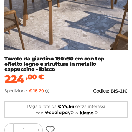
Tavolo da giardino 180x90 cm con top
effetto legno e struttura in metallo
cappuccino - Ibisco
224
,00
€
Spedizione:
€ 18,70
Codice:
BIS-21C
Paga a rate da
€ 74,66
senza interessi
con
o
quantity
quantity