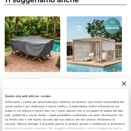
Ti suggeriamo anche
Forma
manutenzione come le
cover protettive
. Non
Rettangolare
utilizzare teli in cotone o plastica non specifici,
Dimensioni
perché potrebbero danneggiare l’arredo. È
180 x 90 cm
raccomandato, inoltre, non utilizzare prodotti
Altezza
chimici aggressivi.
74 cm
Materiale Piano
Polywood
Colore Piano
Legno
CODICE:
COVER25
CODICE:
TD-36L
Materiale Struttura
Copertura protettiva per
Gazebo bioclimatico 3x3,6
Metallo
tavolo in poliestere
m in alluminio effetto legno
Questo sito web utilizza i cookie
idrorepellente antracite
- Enea Wood
Colore Struttura
Utilizziamo i cookie per personalizzare contenuti ed annunci, per fornire funzionalità dei
180x110x70h cm con
Cappuccino
social media e per analizzare il nostro traffico. Condividiamo inoltre informazioni sul
coulisse regolabile -
modo in cui utilizza il nostro sito con i nostri partner che si occupano di analisi dei dati
Effetto
Wakanda
web, pubblicità e social media, i quali potrebbero combinarle con altre informazioni che
ha fornito loro o che hanno raccolto dal suo utilizzo dei loro servizi. Attraverso la
Effetto legno
sezione "Mostra dettagli" è possibile gestire le proprie opzioni e modificare le preferenze
€ 27,00
€ 1.850,00
espresse in qualsiasi momento. Per maggiori informazioni si invita a leggere la nostra
Verniciatura