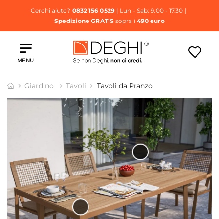
Cerchi aiuto?
0832 156 0529
| Lun - Sab: 9.00 - 17.30 |
Spedizione GRATIS
sopra i
490 euro
MENU
Giardino
Tavoli
Tavoli da Pranzo