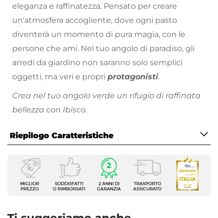
eleganza e raffinatezza. Pensato per creare
un'atmosfera accogliente, dove ogni pasto
diventerà un momento di pura magia, con le
persone che ami. Nel tuo angolo di paradiso, gli
arredi da giardino non saranno solo semplici
oggetti, ma veri e propri
protagonisti
.
Crea nel tuo angolo verde un rifugio di raffinata
bellezza con Ibisco.
Tutti i prodotti che vengono posizionati
Riepilogo Caratteristiche
all’esterno hanno bisogno di cure particolari.
Proteggi sempre
i tuoi arredi da esterno nei
Caratteristiche
momenti di inutilizzo, evitando l’esposizione a
Tipologia
pioggia, raggi solari e intemperie. Metti l’arredo al
Tavolo fisso
riparo sotto una copertura, oppure utilizza gli
Serie
Ibisco
appositi dispositivi per la cura
e la