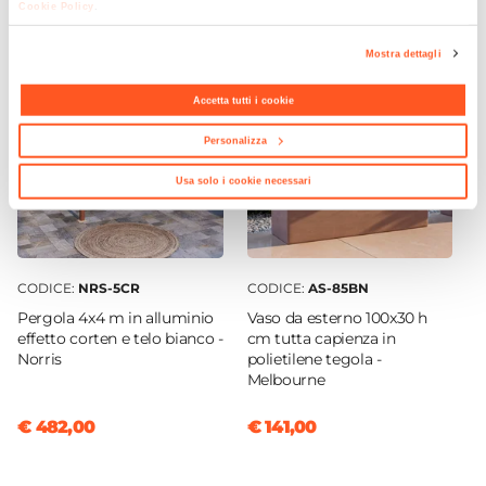
Cookie Policy
.
Verniciatura a polvere
Posti A Sedere
Mostra dettagli
6 posti
Accetta tutti i cookie
Personalizza
Usa solo i cookie necessari
CODICE:
NRS-5CR
CODICE:
AS-85BN
Pergola 4x4 m in alluminio
Vaso da esterno 100x30 h
effetto corten e telo bianco -
cm tutta capienza in
Norris
polietilene tegola -
Melbourne
€ 482,00
€ 141,00