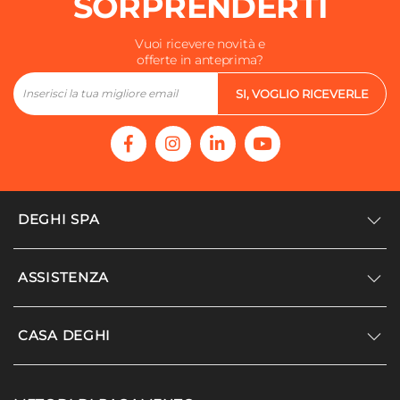
SORPRENDERTI
Vuoi ricevere novità e
offerte in anteprima?
SI, VOGLIO RICEVERLE
DEGHI SPA
Accedi/Registrati
ASSISTENZA
Noi siamo Deghi
Politica dei prezzi
Supporto
CASA DEGHI
Lavora con noi
Paga a rate
Diventa fornitore
Località disagiate
Noi Siamo Deghi