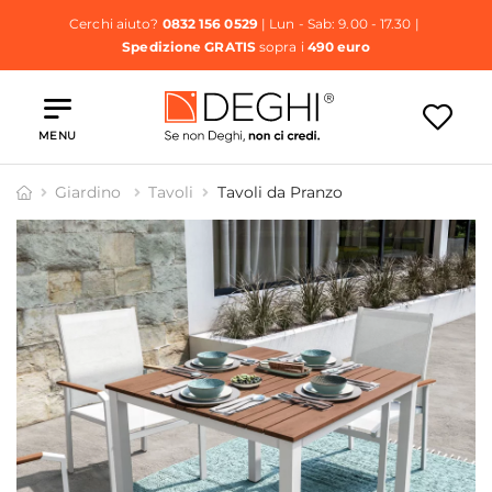
Cerchi aiuto?
0832 156 0529
| Lun - Sab: 9.00 - 17.30 |
Spedizione GRATIS
sopra i
490 euro
MENU
Giardino
Tavoli
Tavoli da Pranzo