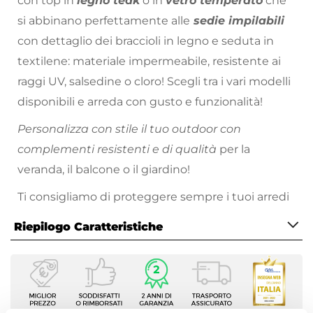
con top in
legno teak
o in
vetro temperato
che
si abbinano perfettamente alle
sedie impilabili
con dettaglio dei braccioli in legno e seduta in
textilene: materiale impermeabile, resistente ai
raggi UV, salsedine o cloro! Scegli tra i vari modelli
disponibili e arreda con gusto e funzionalità!
Personalizza con stile il tuo outdoor con
complementi resistenti e di qualità
per la
veranda, il balcone o il giardino!
Ti consigliamo di proteggere sempre i tuoi arredi
in
alluminio
da agenti atmosferici quali piogge o
Riepilogo Caratteristiche
raggi solari. Metti al riparo i tuoi arredi sotto una
copertura, oppure utilizza gli appositi dispositivi
Caratteristiche
per la cura e la manutenzione come le cover
Tipologia
protettive.
Tavolo fisso