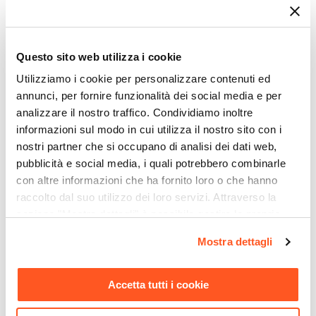
Serie
Miranda
Ti suggeriamo anche
Forma
Questo sito web utilizza i cookie
Quadrata
Utilizziamo i cookie per personalizzare contenuti ed
Dimensioni
annunci, per fornire funzionalità dei social media e per
90,5 x 90,5 cm
analizzare il nostro traffico. Condividiamo inoltre
Altezza
informazioni sul modo in cui utilizza il nostro sito con i
75 cm
nostri partner che si occupano di analisi dei dati web,
Materiale Piano
pubblicità e social media, i quali potrebbero combinarle
Legno di eucalipto
con altre informazioni che ha fornito loro o che hanno
Colore Piano
raccolto dal suo utilizzo dei loro servizi. Attraverso la
sezione "Mostra dettagli" è possibile gestire le proprie
Legno
CODICE:
COVER31
CODICE:
FTR-BA
opzioni e modificare le preferenze espresse in qualsiasi
Materiale Struttura
Mostra dettagli
Copertura protettiva per
Poltrona sospesa in acciaio
momento. Per maggiori informazioni si invita a leggere la
Alluminio
tavolo in poliestere
bianco con cuscini tortora -
nostra
Cookie Policy
.
idrorepellente antracite
Futura
Colore Struttura
Accetta tutti i cookie
160x160x70h cm con
Bianco
coulisse regolabile -
Verniciatura
Wakanda