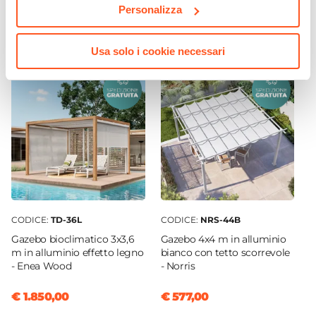
Personalizza
Verniciatura a polvere
€ 29,00
€ 237,00
Posti A Sedere
4 posti
Usa solo i cookie necessari
Sezione Gambe
5 x 5 cm
CODICE:
TD-36L
CODICE:
NRS-44B
Gazebo bioclimatico 3x3,6
Gazebo 4x4 m in alluminio
m in alluminio effetto legno
bianco con tetto scorrevole
- Enea Wood
- Norris
€ 1.850,00
€ 577,00