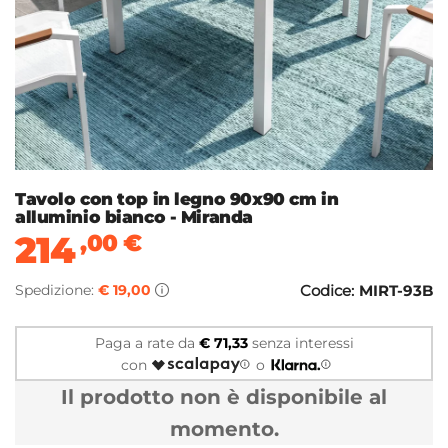
Tavolo con top in legno 90x90 cm in
alluminio bianco - Miranda
214
,00
€
Spedizione:
€ 19,00
Codice:
MIRT-93B
Paga a rate da
€ 71,33
senza interessi
con
o
Il prodotto non è disponibile al
momento.