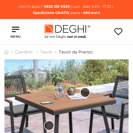
Cerchi aiuto?
0832 156 0529
| Lun - Sab: 9.00 - 17.30 |
Spedizione GRATIS
sopra i
490 euro
MENU
Giardino
Tavoli
Tavoli da Pranzo