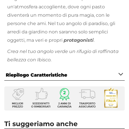
un'atmosfera accogliente, dove ogni pasto
diventerà un momento di pura magia, con le
persone che ami. Nel tuo angolo di paradiso, gli
arredi da giardino non saranno solo semplici
oggetti, ma veri e propri
protagonisti
.
Crea nel tuo angolo verde un rifugio di raffinata
bellezza con Ibisco.
Tutti i prodotti che vengono posizionati
Riepilogo Caratteristiche
all’esterno hanno bisogno di cure particolari.
Proteggi sempre
i tuoi arredi da esterno nei
Caratteristiche
momenti di inutilizzo, evitando l’esposizione a
Tipologia
pioggia, raggi solari e intemperie. Metti l’arredo al
Tavolo fisso
riparo sotto una copertura, oppure utilizza gli
Serie
Ibisco
appositi dispositivi per la cura
e la
Ti suggeriamo anche
Forma