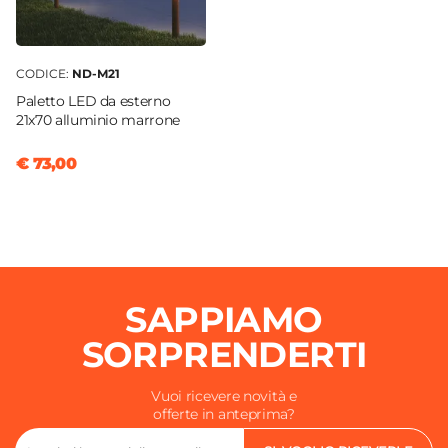
CODICE:
ND-M21
Paletto LED da esterno
21x70 alluminio marrone
€ 73,00
SAPPIAMO
SORPRENDERTI
Vuoi ricevere novità e
offerte in anteprima?