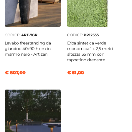
CODICE:
ART-7GR
CODICE:
PR12535
Lavabo freestanding da
Erba sintetica verde
giardino 40x90 h cm in
economica 1 x 2,5 metri
marmo nero - Artizan
altezza 35 mm con
tappetino drenante
€ 607,00
€ 51,00