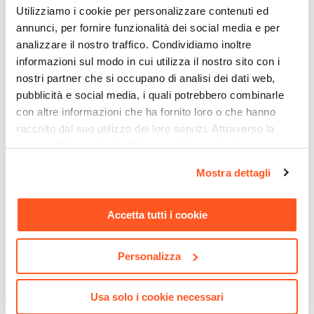
Verniciatura a polvere
Utilizziamo i cookie per personalizzare contenuti ed
Posti A Sedere
annunci, per fornire funzionalità dei social media e per
4 posti
analizzare il nostro traffico. Condividiamo inoltre
informazioni sul modo in cui utilizza il nostro sito con i
nostri partner che si occupano di analisi dei dati web,
pubblicità e social media, i quali potrebbero combinarle
con altre informazioni che ha fornito loro o che hanno
raccolto dal suo utilizzo dei loro servizi. Attraverso la
sezione "Mostra dettagli" è possibile gestire le proprie
opzioni e modificare le preferenze espresse in qualsiasi
Mostra dettagli
CODICE:
DA-K15
CODICE:
EN-44A
momento. Per maggiori informazioni si invita a leggere la
Lampada LED da tavolo
Gazebo bioclimatico 4x4 m
nostra
Cookie Policy
.
portatile in alluminio nero -
in alluminio antracite - Enea
Accetta tutti i cookie
Daikiri
€ 38,00
€ 2.980,00
Personalizza
Usa solo i cookie necessari