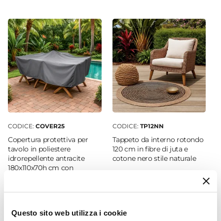
manutenzione come le
cover protettive
. Non
Quadrata
utilizzare teli in cotone o plastica non specifici,
Dimensioni
perché potrebbero danneggiare l’arredo. È
90 x 90 cm
raccomandato, inoltre, non utilizzare prodotti
Altezza
chimici aggressivi.
74 cm
Materiale Piano
Polywood
Colore Piano
Legno
CODICE:
COVER25
CODICE:
TP12NN
Materiale Struttura
Copertura protettiva per
Tappeto da interno rotondo
Metallo
tavolo in poliestere
120 cm in fibre di juta e
idrorepellente antracite
cotone nero stile naturale
Colore Struttura
180x110x70h cm con
Antracite
coulisse regolabile -
Effetto
Wakanda
Effetto legno
€ 27,00
€ 25,21
Verniciatura
Questo sito web utilizza i cookie