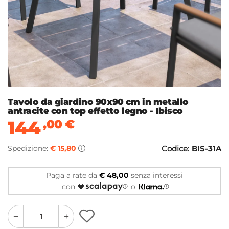
Tavolo da giardino 90x90 cm in metallo
antracite con top effetto legno - Ibisco
144
,00
€
Spedizione:
€ 15,80
Codice:
BIS-31A
Paga a rate da
€ 48,00
senza interessi
con
o
quantity
quantity
plus
minus
button
button