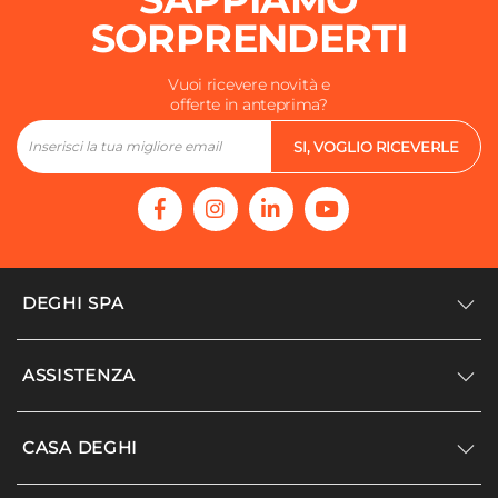
SORPRENDERTI
Vuoi ricevere novità e
offerte in anteprima?
SI, VOGLIO RICEVERLE
DEGHI SPA
Accedi/Registrati
ASSISTENZA
Noi siamo Deghi
Politica dei prezzi
Supporto
CASA DEGHI
Lavora con noi
Paga a rate
Diventa fornitore