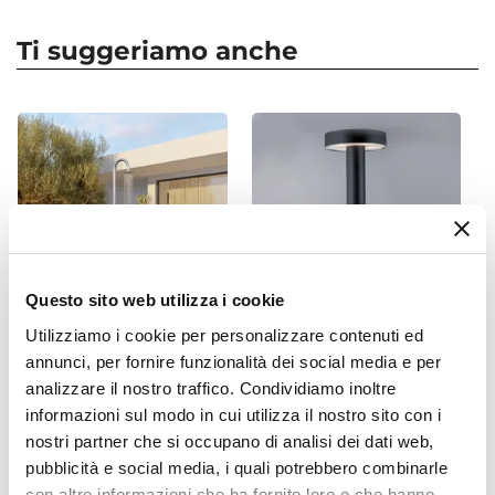
Serie
Miranda
Ti suggeriamo anche
Forma
Rettangolare
Dimensioni
160 x 90 cm
Altezza
74 cm
Spessore Top
1 cm
Questo sito web utilizza i cookie
Materiale Piano
Utilizziamo i cookie per personalizzare contenuti ed
HPL
CODICE:
GL-DC
CODICE:
ND-A21
annunci, per fornire funzionalità dei social media e per
Colore Piano
Colonna doccia per esterno
Paletto LED da esterno
analizzare il nostro traffico. Condividiamo inoltre
Bianco
in acciaio inox 304 satinato -
21x70 alluminio antracite
informazioni sul modo in cui utilizza il nostro sito con i
Glimmer
Materiale Struttura
nostri partner che si occupano di analisi dei dati web,
Alluminio
pubblicità e social media, i quali potrebbero combinarle
€ 327,00
€ 73,00
Colore Struttura
con altre informazioni che ha fornito loro o che hanno