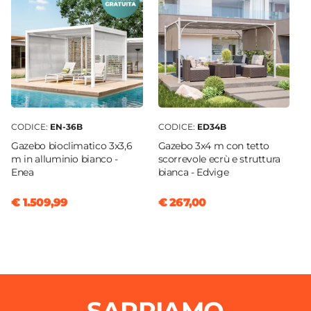
CODICE:
EN-36B
CODICE:
ED34B
Gazebo bioclimatico 3x3,6
Gazebo 3x4 m con tetto
m in alluminio bianco -
scorrevole ecrù e struttura
Enea
bianca - Edvige
€ 1.509,99
€ 267,00
SAPPIAMO