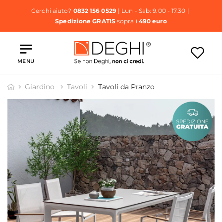
Cerchi aiuto?
0832 156 0529
| Lun - Sab: 9.00 - 17.30 |
Spedizione GRATIS
sopra i
490 euro
MENU
Giardino
Tavoli
Tavoli da Pranzo