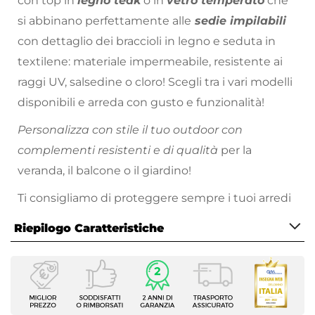
con top in
legno teak
o in
vetro temperato
che
si abbinano perfettamente alle
sedie impilabili
con dettaglio dei braccioli in legno e seduta in
textilene: materiale impermeabile, resistente ai
raggi UV, salsedine o cloro! Scegli tra i vari modelli
disponibili e arreda con gusto e funzionalità!
Personalizza con stile il tuo outdoor con
complementi resistenti e di qualità
per la
veranda, il balcone o il giardino!
Ti consigliamo di proteggere sempre i tuoi arredi
in
alluminio
da agenti atmosferici quali piogge o
Riepilogo Caratteristiche
raggi solari. Metti al riparo i tuoi arredi sotto una
copertura, oppure utilizza gli appositi dispositivi
Caratteristiche
per la cura e la manutenzione come le cover
Tipologia
protettive.
Tavolo fisso