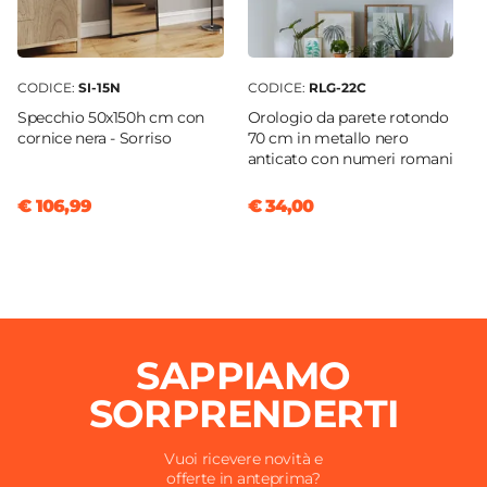
CODICE:
SI-15N
CODICE:
RLG-22C
Specchio 50x150h cm con
Orologio da parete rotondo
cornice nera - Sorriso
70 cm in metallo nero
anticato con numeri romani
€ 106,99
€ 34,00
SAPPIAMO
SORPRENDERTI
Vuoi ricevere novità e
offerte in anteprima?