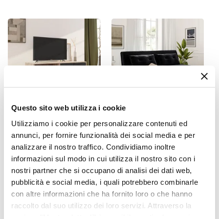
50 x 90 cm
|
95 x 90 cm
|
275 x 90 cm
|
185 x
90 cm
|
140 x 90 cm
|
230 x 90 cm
Altezza
75 cm
Forma
Rettangolare
Colore Piano
Legno
Questo sito web utilizza i cookie
Colore Gambe
Utilizziamo i cookie per personalizzare contenuti ed
CODICE:
SV-R12
CODICE:
TRT-2NR
Nero
annunci, per fornire funzionalità dei social media e per
Mobile porta tv 120 cm in
Divano letto 2 posti in
Materiale Piano
analizzare il nostro traffico. Condividiamo inoltre
legno cannettato rovere e
velluto nero con schienale
nero - Sven
regolabile in 6 posizioni -
Legno MDF
informazioni sul modo in cui utilizza il nostro sito con i
Terat
nostri partner che si occupano di analisi dei dati web,
Materiale Gambe
pubblicità e social media, i quali potrebbero combinarle
Metallo
€ 134,00
€ 270,00
con altre informazioni che ha fornito loro o che hanno
Spessore Piano
raccolto dal suo utilizzo dei loro servizi. Attraverso la
18 mm
sezione "Mostra dettagli" è possibile gestire le proprie