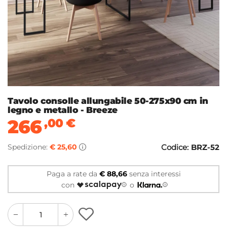
Tavolo consolle allungabile 50-275x90 cm in
legno e metallo - Breeze
266
,00
€
Spedizione:
€ 25,60
Codice:
BRZ-52
Paga a rate da
€ 88,66
senza interessi
con
o
quantity
quantity
plus
minus
button
button