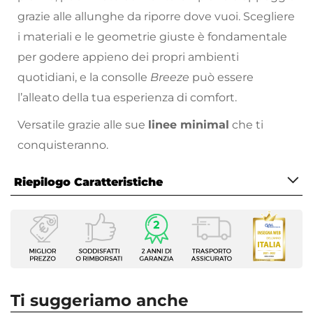
grazie alle allunghe da riporre dove vuoi. Scegliere
i materiali e le geometrie giuste è fondamentale
per godere appieno dei propri ambienti
quotidiani, e la consolle
Breeze
può essere
l’alleato della tua esperienza di comfort.
Versatile grazie alle sue
linee minimal
che ti
conquisteranno.
Scegli di arredare la tua casa come hai sempre
Riepilogo Caratteristiche
sognato: il
nostro catalogo
online
contiene
numerose soluzioni
per tutti i
Caratteristiche
gusti e le esigenze. Fatti ispirare!
Serie
Breeze
Tipologia
Tavolo consolle
|
Tavolo allungabile
Ti suggeriamo anche
Dimensioni