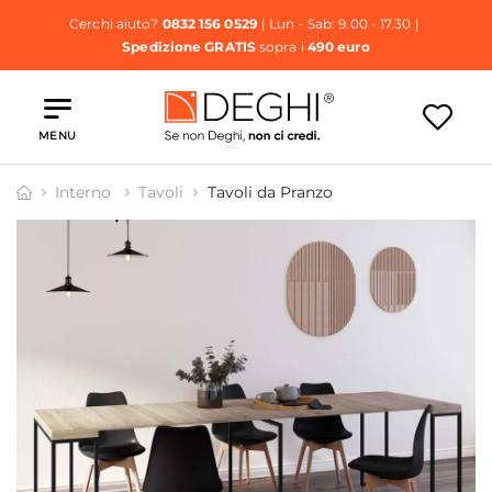
Cerchi aiuto?
0832 156 0529
| Lun - Sab: 9.00 - 17.30 |
Spedizione GRATIS
sopra i
490 euro
MENU
Interno
Tavoli
Tavoli da Pranzo