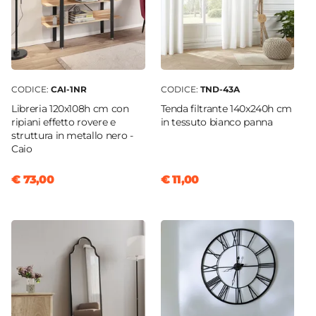
CODICE:
CAI-1NR
CODICE:
TND-43A
Libreria 120x108h cm con
Tenda filtrante 140x240h cm
ripiani effetto rovere e
in tessuto bianco panna
struttura in metallo nero -
Caio
€ 73,00
€ 11,00