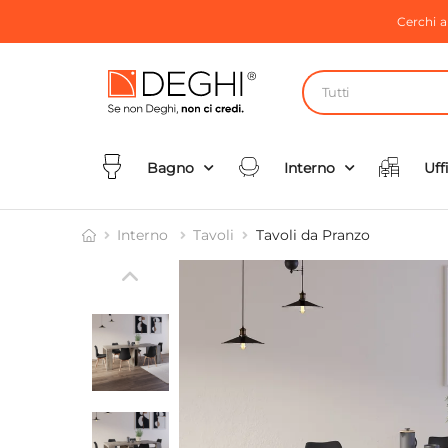
Cerchi 
Tutti
Bagno
Interno
Uff
Interno
Tavoli
Tavoli da Pranzo