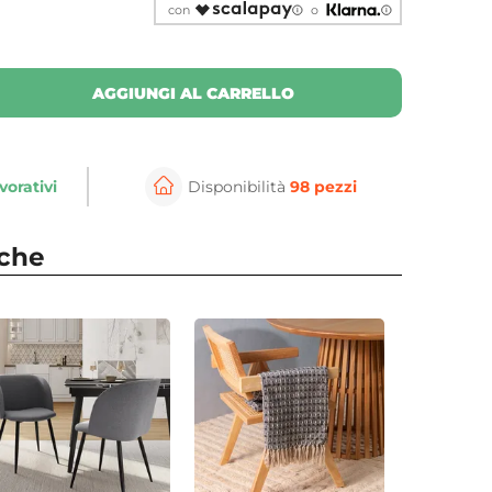
con
o
AGGIUNGI AL CARRELLO
vorativi
Disponibilità
98 pezzi
nche
⚲
per ingrandire
Cli