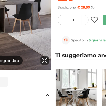
Spedizione:
€ 28,50
quantity
quantity
plus
minus
button
button
Spedito in
5 giorni la
Ti suggeriamo a
⚲
ingrandire
Clicca 