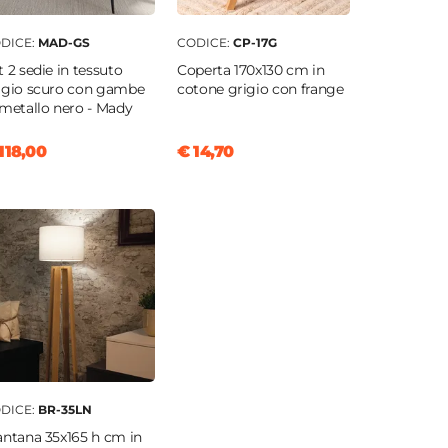
DICE:
MAD-GS
CODICE:
CP-17G
t 2 sedie in tessuto
Coperta 170x130 cm in
igio scuro con gambe
cotone grigio con frange
 metallo nero - Mady
118,00
€ 14,70
DICE:
BR-35LN
antana 35x165 h cm in