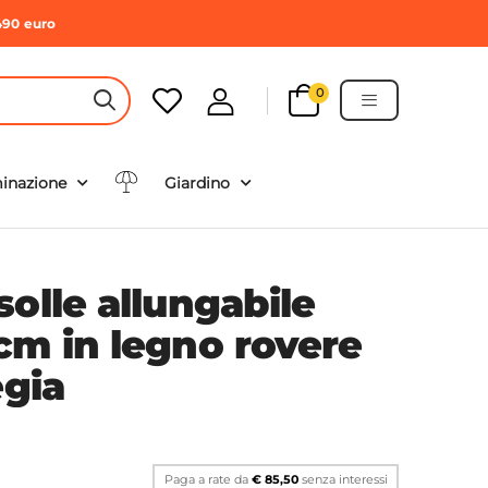
490 euro
0
HEADER SEARCH BUTTON
minazione
Giardino
olle allungabile
cm in legno rovere
egia
Paga a rate da
€ 85,50
senza interessi