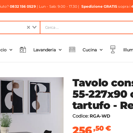
aiuto?
0832 156 0529
| Lun - Sab: 9.00 - 17.30 |
Spedizione GRATIS
sopra i
icio
Lavanderia
Cucina
Illu
Tavolo cons
55-227x90 
tartufo - R
Codice:
RGA-WD
256
,50
€