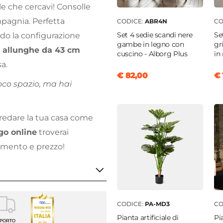
le che cercavi! Consolle
mpagnia. Perfetta
CODICE:
ABR4N
CO
Set 4 sedie scandi nere
Se
ndo la configurazione
gambe in legno con
gr
 allunghe da 43 cm
cuscino - Alborg Plus
in
sa.
€ 82,00
€ 
oco spazio, ma hai
rredare la tua casa come
go online
troverai
edamento e prezzo!
CODICE:
PA-MD3
CO
Pianta artificiale di
Pi