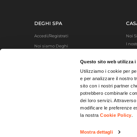
Effetto
Effett
Verniciatura
Vernic
DEGHI SPA
CAS
Posti A Sedere
12 post
Accedi/Registrati
Noi 
I nost
Noi siamo Deghi
Deghi
Politica dei prezzi
MFT -
Questo sito web utilizza i
Lavora con noi
Partn
Utilizziamo i cookie per pe
Deghi
Diventa fornitore
e per analizzare il nostro t
Degh
sito con i nostri partner ch
Modello organizzativo e codice etico
potrebbero combinarle con a
Promozioni
dei loro servizi. Attraverso
modificare le preferenze e
la nostra
Cookie Policy
.
© 2026 DEGHI S.p.A. - Via Lecce Km. 3
Mostra dettagli