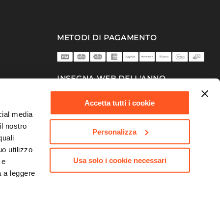
METODI DI PAGAMENTO
INSEGNA WEB DELL'ANNO
2025/26
Accetta tutti i cookie
cial media
il nostro
Personalizza
quali
o utilizzo
Usa solo i cookie necessari
 e
a a leggere
753 | Capitale Sociale 10.000.000,00 €