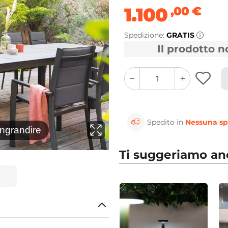
1.100
,00
€
Spedizione:
GRATIS
Il prodotto 
quantity
quantity
plus
minus
button
button
Spedito in
Nessuna sp
⚲
ingrandire
Clicca 
Ti suggeriamo a