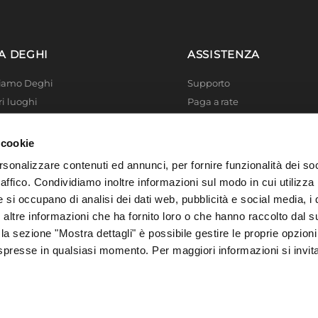
o legno
iatura a polvere epossidica
A DEGHI
ASSISTENZA
i
Siamo Deghi
Supporto
ri luoghi
Paga a rate
 4 Planet
Località disagiate
 La produzione
Agevolazioni fiscali
 cookie
er di successo
Termini e condizioni
rsonalizzare contenuti ed annunci, per fornire funzionalità dei so
 Solidale
Privacy Policy
raffico. Condividiamo inoltre informazioni sul modo in cui utilizza 
i Academy
Cookie policy
e si occupano di analisi dei dati web, pubblicità e social media, i 
ltre informazioni che ha fornito loro o che hanno raccolto dal su
 la sezione "Mostra dettagli" è possibile gestire le proprie opzioni
spresse in qualsiasi momento. Per maggiori informazioni si invit
, 73016 San Cesario di Lecce (LE), Italia | C.F. e P. IVA 04388370