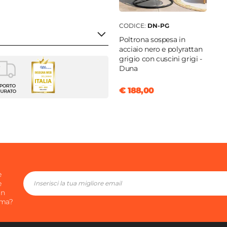
CODICE:
DN-PG
Poltrona sospesa in
acciaio nero e polyrattan
grigio con cuscini grigi -
Duna
fisso
€ 188,00
golare
115 cm
nio
e
e
in
nio
ima?
ite
ggine