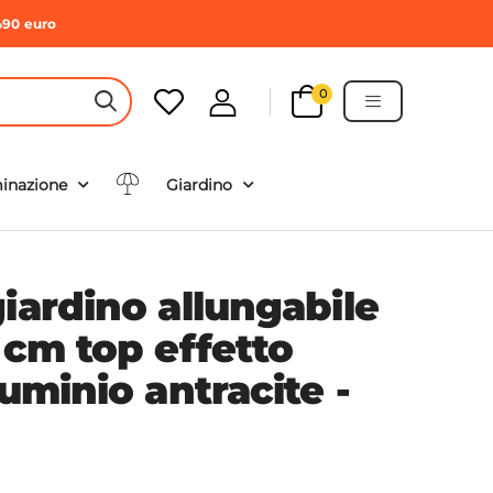
490 euro
0
HEADER SEARCH BUTTON
minazione
Giardino
iardino allungabile
 cm top effetto
luminio antracite -