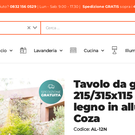
aiuto?
0832 156 0529
| Lun - Sab: 9.00 - 17.30 |
Spedizione GRATIS
sopra i
icio
Lavanderia
Cucina
Illu
Tavolo da g
215/315x115
legno in al
Coza
Codice:
AL-12N