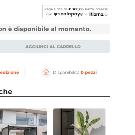
Paga a rate da
€ 366,66
senza interessi
con
o
non è disponibile al momento.
AGGIUNGI AL CARRELLO
edizione
Disponibilità
0 pezzi
⚲
per ingrandire
Cli
nche