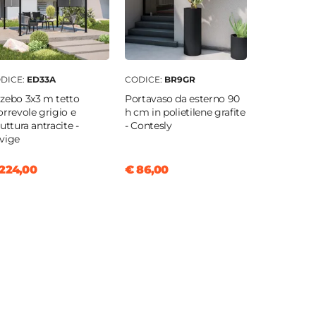
DICE:
ED33A
CODICE:
BR9GR
zebo 3x3 m tetto
Portavaso da esterno 90
orrevole grigio e
h cm in polietilene grafite
ruttura antracite -
- Contesly
vige
224,00
€ 86,00