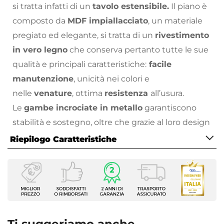
si tratta infatti di un
tavolo estensibile.
Il piano è
composto da
MDF impiallacciato
, un materiale
pregiato ed elegante, si tratta di un
rivestimento
in vero legno
che conserva pertanto tutte le sue
qualità e principali caratteristiche:
facile
manutenzione
, unicità nei colori e
nelle
venature
, ottima
resistenza
all’usura.
Le
gambe incrociate in metallo
garantiscono
stabilità e sostegno, oltre che grazie al loro design
non intralciano i movimenti dei
Riepilogo Caratteristiche
commensali.
Barker
rinnoverà con praticità e stile
Caratteristiche
la tua sala da pranzo: il top nasconde le allunghe e
Serie
in più un
vano contenitore
perfetto per riporre
Barker
stoviglie e posate aggiuntive da tirar fuori al
Tipologia
momento del bisogno.
Barker
si declina in 3
Tavolo allungabile
versioni di top differente e 2 opzioni di