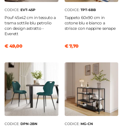
CODICE:
EVT-45P
CODICE:
TPT-6BB
Pouf 45x42 cm in tessuto a
Tappeto 60x90 cm in
trama sottile blu petrolio
cotone blu e bianco a
con design astratto -
strisce con nappine senape
Everett
€ 49,00
€ 7,70
CODICE:
DPN-2BN
CODICE:
MG-CN