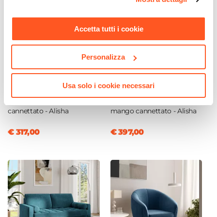
momento. Per maggiori informazioni si invita a leggere la
nostra
Cookie Policy
.
Accetta tutti i cookie
Personalizza
CODICE:
ALH-C3
CODICE:
ALH-M3
Usa solo i cookie necessari
Cassettiera 75x80h cm con
Madia 120x85h cm con 2
3 cassetti in legno di mango
ante e 3 cassetti in legno di
cannettato - Alisha
mango cannettato - Alisha
€ 317,00
€ 397,00