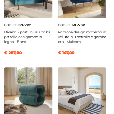
CODICE:
BN-VP2
CODICE:
ML-VBP
Divano 2 posti in velluto blu
Poltrona design moderno in
petrolio con gambe in
velluto blu petrolio e gambe
legno - Bond
oro - Malcom
€ 287,00
€ 147,00