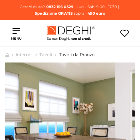
Cerchi aiuto?
0832 156 0529
| Lun - Sab: 9.00 - 17.30 |
Spedizione GRATIS
sopra i
490 euro
MENU
Interno
Tavoli
Tavoli da Pranzo