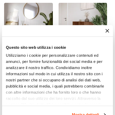
Integrato
Dimensioni Allunghe
40 cm
Numero Allunghe
2 allunghe
Assemblato
Questo sito web utilizza i cookie
No
Caratteristiche
Utilizziamo i cookie per personalizzare contenuti ed
CODICE:
ALH-C2
CODICE:
ALH-M2
annunci, per fornire funzionalità dei social media e per
Movimento sincronizzato
|
Allunghe
Consolle 100x80h cm con 2
Mobile contenitore 85x85h
analizzare il nostro traffico. Condividiamo inoltre
indipendenti
cassetti in legno di mango
cm con 2 ante in legno di
informazioni sul modo in cui utilizza il nostro sito con i
cannettato - Alisha
mango cannettato - Alisha
Posti A Sedere
nostri partner che si occupano di analisi dei dati web,
6 posti
|
8 posti
|
10 posti
pubblicità e social media, i quali potrebbero combinarle
€ 215,00
€ 296,00
con altre informazioni che ha fornito loro o che hanno
raccolto dal suo utilizzo dei loro servizi. Attraverso la
sezione "Mostra dettagli" è possibile gestire le proprie
opzioni e modificare le preferenze espresse in qualsiasi
Mostra dettagli