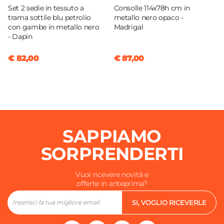
Set 2 sedie in tessuto a
Consolle 114x78h cm in
trama sottile blu petrolio
metallo nero opaco -
con gambe in metallo nero
Madrigal
- Dapin
€ 82,00
€ 87,00
SAPPIAMO
SORPRENDERTI
Vuoi ricevere novità e
offerte in anteprima?
SI, VOGLIO RICEVERLE