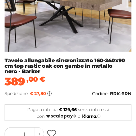
Tavolo allungabile sincronizzato 160-240x90
cm top rustic oak con gambe in metallo
nero - Barker
389
,00
€
Spedizione:
€ 27,80
Codice:
BRK-6RN
Paga a rate da
€ 129,66
senza interessi
con
o
quantity
quantity