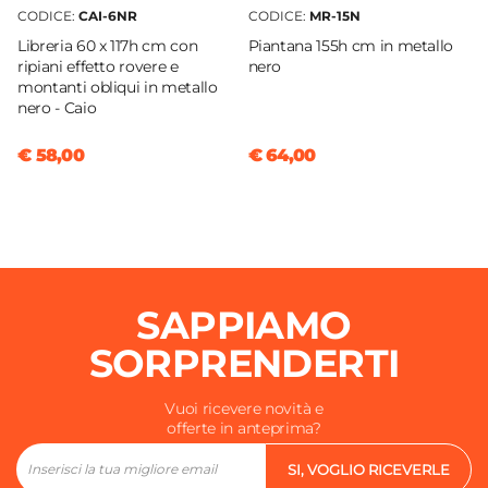
CODICE:
CAI-6NR
CODICE:
MR-15N
Libreria 60 x 117h cm con
Piantana 155h cm in metallo
ripiani effetto rovere e
nero
montanti obliqui in metallo
nero - Caio
€ 58,00
€ 64,00
SAPPIAMO
SORPRENDERTI
Vuoi ricevere novità e
offerte in anteprima?
SI, VOGLIO RICEVERLE