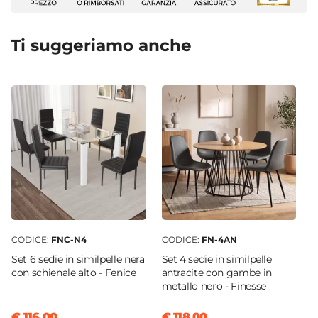
misure 140/180/220x90 cm e 160/200/240x90 cm.
Tipologia
Entrambe sono disponibili in 2 versioni di top
Tavolo allungabile
Ti suggeriamo anche
differente e 2 opzioni di gambe:
scegli la
Dimensioni
finitura
che più si addice al tuo stile e
160 x 90 cm
arredamento!
Forma
Barker è il giusto compromesso tra la
Rettangolare
Colore Piano
funzionalità ed il design.
Noce cooked
Scegli i complementi d’arredo perfetti per
Colore Gambe
arredare la tua casa come hai sempre sognato: sul
Bianco
nostro
vasto catalogo online
troverai proposte
Materiale Piano
per tutte le necessità, stili di arredamento e
Legno nobilitato
CODICE:
FNC-N4
CODICE:
FN-4AN
prezzo.
Materiale Gambe
Set 6 sedie in similpelle nera
Set 4 sedie in similpelle
Metallo
con schienale alto - Fenice
antracite con gambe in
metallo nero - Finesse
Estensione Massima
240 cm
€ 116,00
€ 118,00