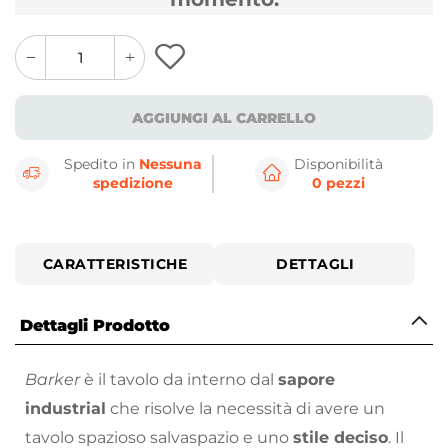
quantity
quantity
plus
minus
button
button
AGGIUNGI AL CARRELLO
Spedito in
Nessuna
Disponibilità
spedizione
0 pezzi
CARATTERISTICHE
DETTAGLI
Dettagli Prodotto
Barker
è il tavolo da interno dal
sapore
industrial
che risolve la necessità di avere un
tavolo spazioso salvaspazio e uno
stile deciso
. Il