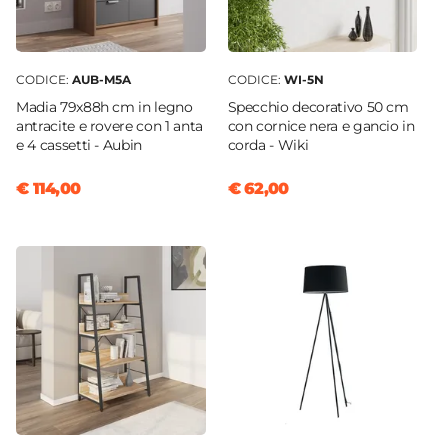
CODICE:
AUB-M5A
CODICE:
WI-5N
Madia 79x88h cm in legno
Specchio decorativo 50 cm
antracite e rovere con 1 anta
con cornice nera e gancio in
e 4 cassetti - Aubin
corda - Wiki
€ 114,00
€ 62,00