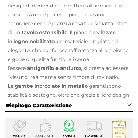
design di
Barker
dona carattere all’ambiente in
cui si trova ed è perfetto per te che ami
accogliere cene e pranzi a casa tua, si tratta infatti
di un
tavolo estensibile
. Il piano è realizzato
in
legno nobilitato
, un materiale pregiato ed
elegante, che conferisce raffinatezza all’ambiente
e gode di qualità funzionali come
l’essere
antigraffio e antiurto
,
si presta ad essere
“vissuto” realmente senza timore di rovinarlo.
Le
gambe incrociate in metallo
garantiscono
stabilità e sostegno, oltre che grazie al loro design
non intralciano i movimenti dei
Riepilogo Caratteristiche
commensali.
Barker
rinnoverà con praticità e stile
Caratteristiche
la tua sala da pranzo: il top nasconde due
Serie
allunghe indipendenti.
Barker
si declina in due
Barker