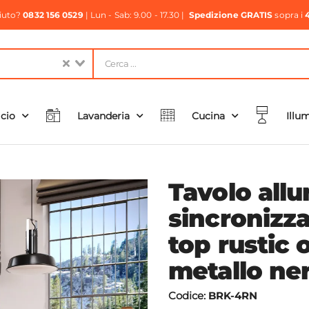
aiuto?
0832 156 0529
| Lun - Sab: 9.00 - 17.30 |
Spedizione GRATIS
sopra i
icio
Lavanderia
Cucina
Illu
Tavolo allu
sincronizz
top rustic
metallo ner
Codice:
BRK-4RN