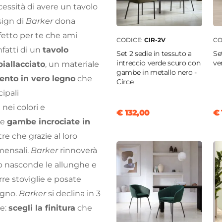
ecessità di avere un tavolo
esign di
Barker
dona
rfetto per te che ami
CODICE:
CIR-2V
CO
nfatti di un
tavolo
Set 2 sedie in tessuto a
Se
intreccio verde scuro con
iallacciato
, un materiale
gambe in metallo nero -
ento in vero legno
che
Circe
ipali
à nei colori e
€ 132,00
€ 
Le
gambe incrociate in
re che grazie al loro
mensali.
Barker
rinnoverà
 top nasconde le allunghe e
rre stoviglie e posate
ogno.
Barker
si declina in 3
be:
scegli la finitura
che