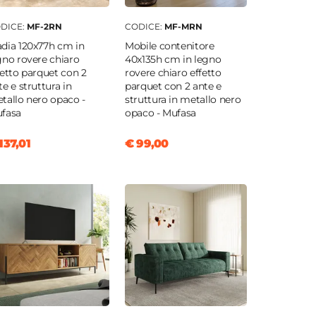
DICE:
MF-2RN
CODICE:
MF-MRN
dia 120x77h cm in
Mobile contenitore
gno rovere chiaro
40x135h cm in legno
fetto parquet con 2
rovere chiaro effetto
te e struttura in
parquet con 2 ante e
tallo nero opaco -
struttura in metallo nero
fasa
opaco - Mufasa
137,01
€ 99,00