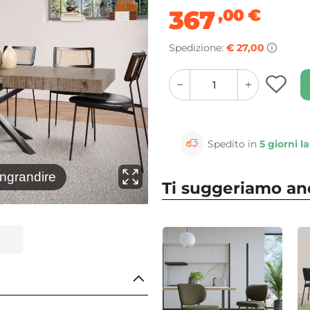
367
,00
€
Spedizione:
€ 27,00
quantity
quantity
plus
minus
button
button
Spedito in
5 giorni la
⚲
ingrandire
Clicca 
Ti suggeriamo a