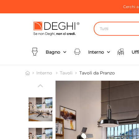
Cerchi 
Tutti
Bagno
Interno
Uff
Interno
Tavoli
Tavoli da Pranzo