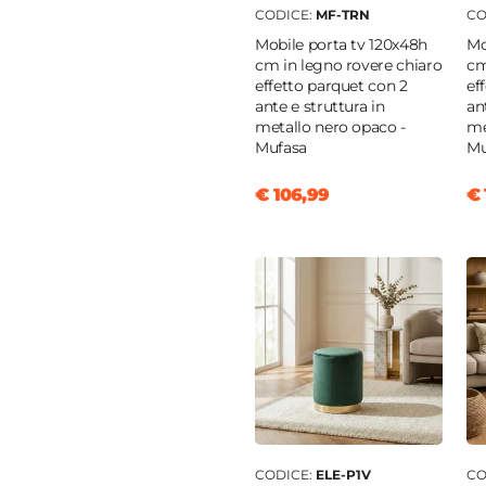
CODICE:
MF-TRN
CO
olunga centrale
Mobile porta tv 120x48h
Mo
ato
cm in legno rovere chiaro
cm
effetto parquet con 2
ef
ante e struttura in
an
nghe
metallo nero opaco -
me
Mufasa
Mu
nto sincronizzato
|
€ 106,99
€ 
he indipendenti
i
|
8 posti
|
10 posti
CODICE:
ELE-P1V
CO