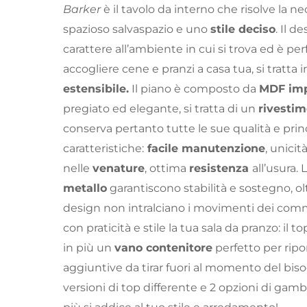
Barker
è il tavolo da interno che risolve la n
spazioso salvaspazio e uno
stile deciso
. Il d
carattere all’ambiente in cui si trova ed è pe
accogliere cene e pranzi a casa tua, si tratta i
estensibile.
Il piano è composto da
MDF imp
pregiato ed elegante, si tratta di un
rivestim
conserva pertanto tutte le sue qualità e princ
caratteristiche:
facile manutenzione
, unicit
nelle
venature
, ottima
resistenza
all’usura. 
metallo
garantiscono stabilità e sostegno, olt
design non intralciano i movimenti dei com
con praticità e stile la tua sala da pranzo: il
in più un
vano contenitore
perfetto per ripo
aggiuntive da tirar fuori al momento del bis
versioni di top differente e 2 opzioni di gam