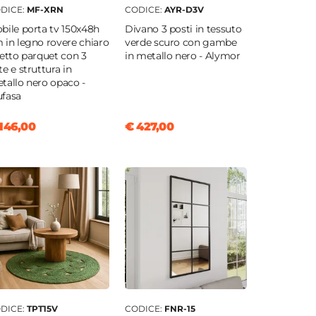
DICE:
MF-XRN
CODICE:
AYR-D3V
bile porta tv 150x48h
Divano 3 posti in tessuto
 in legno rovere chiaro
verde scuro con gambe
fetto parquet con 3
in metallo nero - Alymor
te e struttura in
tallo nero opaco -
fasa
146,00
€ 427,00
DICE:
TPT15V
CODICE:
FNR-15