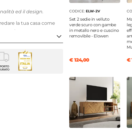
CODICE:
ELW-2V
CO
alità ed il design.
Set 2 sedie in velluto
Ma
rredare la tua casa come
verde scuro con gambe
le
in metallo nero e cuscino
ef
go online
troverai
removibile - Elowen
an
damento e prezzo.
me
Mu
€ 124,00
€ 
 allungabile
90 cm
golare
 oak
nobilitato
o
m