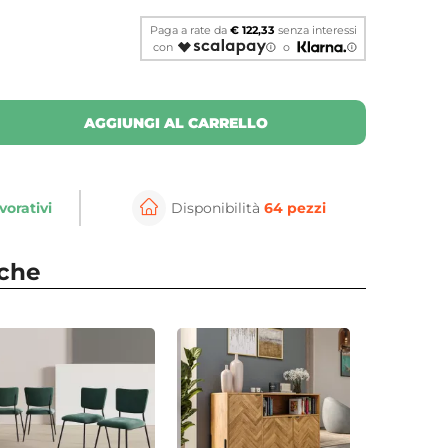
Paga a rate da
€ 122,33
senza interessi
con
o
AGGIUNGI AL CARRELLO
vorativi
Disponibilità
64 pezzi
⚲
per ingrandire
Cli
nche