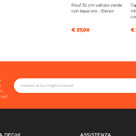
Pouf 35 cm velluto verde
Ta
con base oro - Elenor
in
co
€ 27,00
€ 
e
e
in
ima?
A DEGHI
ASSISTENZA