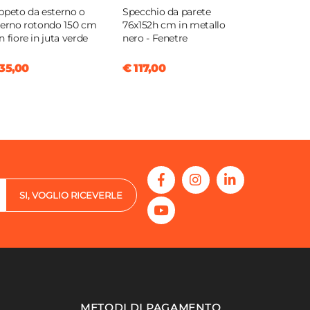
ppeto da esterno o
Specchio da parete
terno rotondo 150 cm
76x152h cm in metallo
n fiore in juta verde
nero - Fenetre
35,00
€ 117,00
SI, VOGLIO RICEVERLE
METODI DI PAGAMENTO