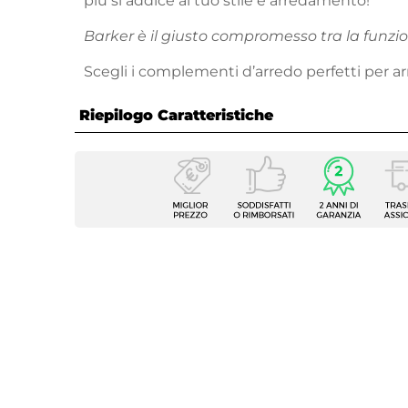
più si addice al tuo stile e arredamento!
Barker è il giusto compromesso tra la funzion
Scegli i complementi d’arredo perfetti per a
hai sempre sognato: sul nostro
vasto catalo
Riepilogo Caratteristiche
proposte per tutte le necessità, stili di arre
Caratteristiche
Serie
Barker
Tipologia
Tavolo
Dimensioni
140 x 
Forma
Rettan
Colore Piano
Rustic
Colore Gambe
Nero
Materiale Piano
Legno 
Materiale Gambe
Metall
Estensione Massima
220 c