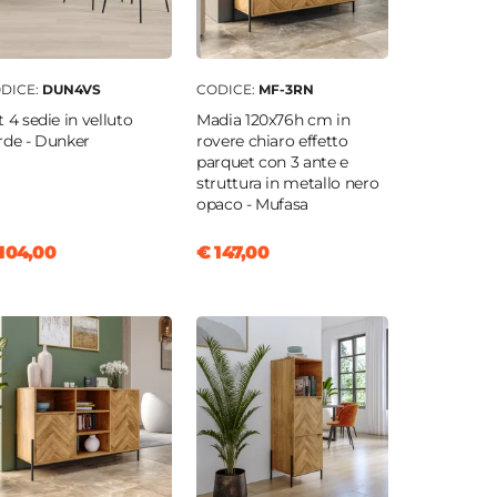
DICE:
DUN4VS
CODICE:
MF-3RN
t 4 sedie in velluto
Madia 120x76h cm in
verde - Dunker
rovere chiaro effetto
parquet con 3 ante e
struttura in metallo nero
opaco - Mufasa
104,00
€ 147,00