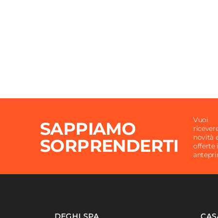
Vuoi
SAPPIAMO
ricever
novità 
SORPRENDERTI
offerte 
antepr
DEGHI SPA
CAS