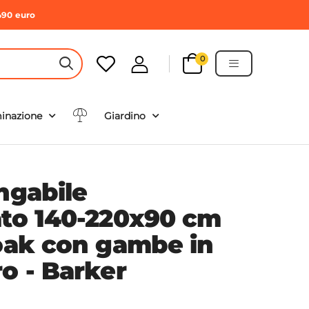
490 euro
0
HEADER SEARCH BUTTON
minazione
Giardino
ngabile
ato 140-220x90 cm
 oak con gambe in
o - Barker