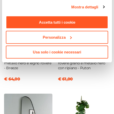
opzioni e modificare le preferenze espresse in qualsiasi
Mostra dettagli
momento. Per maggiori informazioni si invita a leggere la
nostra
Cookie Policy
.
Accetta tutti i cookie
Personalizza
CODICE:
BRZ-88
CODICE:
PUN-L2R
Usa solo i cookie necessari
Tavolino 80x80 cm in
Consolle 110x80h cm effetto
metallo nero e legno rovere
rovere grano e metallo nero
- Breeze
con ripiano - Puton
€ 64,00
€ 61,00