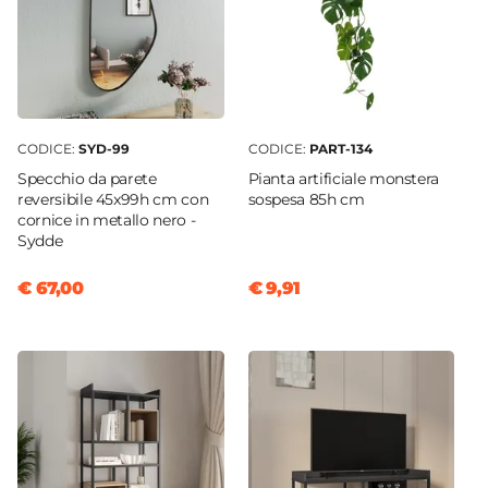
CODICE:
SYD-99
CODICE:
PART-134
Specchio da parete
Pianta artificiale monstera
reversibile 45x99h cm con
sospesa 85h cm
cornice in metallo nero -
Sydde
€ 67,00
€ 9,91