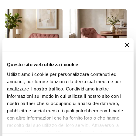
Con prolunga centrale
Posizione Allunghe
Integrato
Dimensioni Allunghe
40 cm
Numero Allunghe
2 allunghe
Questo sito web utilizza i cookie
Assemblato
No
Utilizziamo i cookie per personalizzare contenuti ed
CODICE:
SUL-DVR
CODICE:
SUL-PVR
annunci, per fornire funzionalità dei social media e per
Caratteristiche
Divano 2 posti in velluto
Poltrona in velluto
analizzare il nostro traffico. Condividiamo inoltre
trapuntato rosa antico con
trapuntato rosa antico con
Movimento sincronizzato
|
Allunghe
gambe in metallo nero -
gambe in metallo nero -
informazioni sul modo in cui utilizza il nostro sito con i
indipendenti
Sulis
Sulis
nostri partner che si occupano di analisi dei dati web,
Posti A Sedere
pubblicità e social media, i quali potrebbero combinarle
€ 155,00
€ 66,00
8 posti
|
10 posti
|
6 posti
con altre informazioni che ha fornito loro o che hanno
raccolto dal suo utilizzo dei loro servizi. Attraverso la
sezione "Mostra dettagli" è possibile gestire le proprie