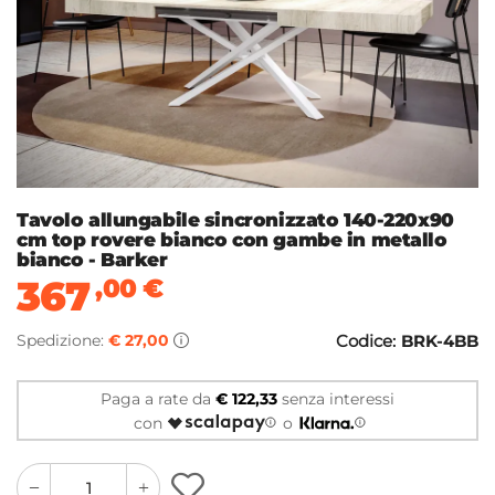
Tavolo allungabile sincronizzato 140-220x90
cm top rovere bianco con gambe in metallo
bianco - Barker
367
,00
€
Spedizione:
€ 27,00
Codice:
BRK-4BB
Paga a rate da
€ 122,33
senza interessi
con
o
quantity
quantity