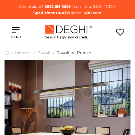
Cerchi aiuto?
0832 156 0529
| Lun - Sab: 9.00 - 17.30 |
Spedizione GRATIS
sopra i
490 euro
MENU
Interno
Tavoli
Tavoli da Pranzo