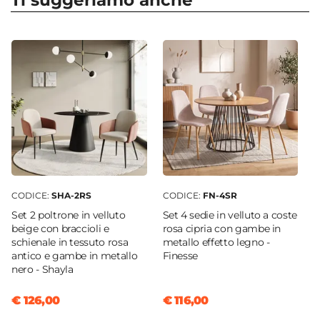
Ti suggeriamo anche
Dimensioni
gambe:
scegli la finitura
che più si addice al tuo
140 x 90 cm
stile e arredamento!
Forma
Barker è il giusto compromesso tra la
Rettangolare
Colore Piano
funzionalità ed il design.
Rovere bianco
Scegli i complementi d’arredo perfetti per
Colore Gambe
arredare la tua casa come hai sempre sognato: sul
Bianco
nostro
vasto catalogo online
troverai proposte
Effetto
per tutte le necessità, stili di arredamento e
Effetto legno
CODICE:
SHA-2RS
CODICE:
FN-4SR
prezzo.
Materiale Piano
Set 2 poltrone in velluto
Set 4 sedie in velluto a coste
Legno nobilitato
beige con braccioli e
rosa cipria con gambe in
schienale in tessuto rosa
metallo effetto legno -
Materiale Gambe
antico e gambe in metallo
Finesse
Metallo
nero - Shayla
Estensione Massima
€ 126,00
€ 116,00
220 cm
Apertura Allunghe