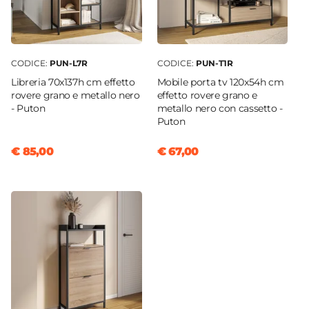
CODICE:
PUN-L7R
CODICE:
PUN-T1R
Libreria 70x137h cm effetto
Mobile porta tv 120x54h cm
rovere grano e metallo nero
effetto rovere grano e
- Puton
metallo nero con cassetto -
Puton
€ 85,00
€ 67,00