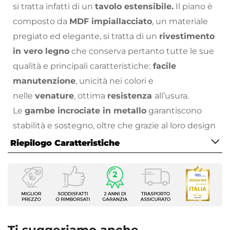
si tratta infatti di un
tavolo estensibile.
Il piano è
composto da
MDF impiallacciato
, un materiale
pregiato ed elegante, si tratta di un
rivestimento
in vero legno
che conserva pertanto tutte le sue
qualità e principali caratteristiche:
facile
manutenzione
, unicità nei colori e
nelle
venature
, ottima
resistenza
all’usura.
Le
gambe incrociate in metallo
garantiscono
stabilità e sostegno, oltre che grazie al loro design
non intralciano i movimenti dei
Riepilogo Caratteristiche
commensali.
Barker
rinnoverà con praticità e stile
Caratteristiche
la tua sala da pranzo: il top nasconde le allunghe e
Serie
in più un
vano contenitore
perfetto per riporre
Barker
stoviglie e posate aggiuntive da tirar fuori al
Tipologia
momento del bisogno.
Barker
si declina in 3
Tavolo allungabile
versioni di top differente e 2 opzioni di