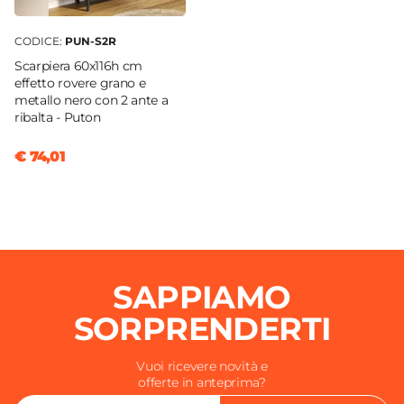
CODICE:
PUN-S2R
Scarpiera 60x116h cm
effetto rovere grano e
metallo nero con 2 ante a
ribalta - Puton
€ 74,01
SAPPIAMO
SORPRENDERTI
Vuoi ricevere novità e
offerte in anteprima?