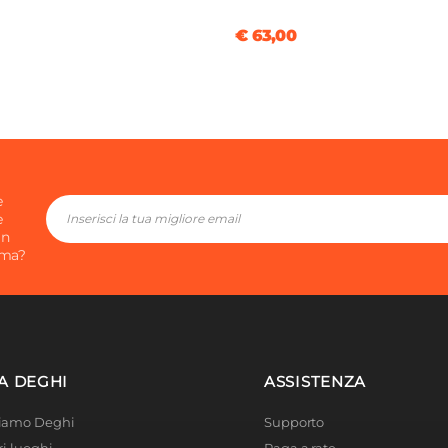
€ 63,00
e
e
in
ima?
A DEGHI
ASSISTENZA
Siamo Deghi
Supporto