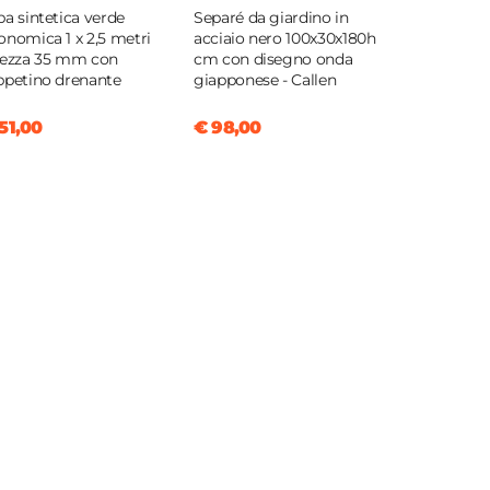
ba sintetica verde
Separé da giardino in
onomica 1 x 2,5 metri
acciaio nero 100x30x180h
tezza 35 mm con
cm con disegno onda
ppetino drenante
giapponese - Callen
51,00
€ 98,00