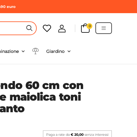
490 euro
0
HEADER SEARCH BUTTON
minazione
Giardino
ondo 60 cm con
e maiolica toni
ranto
Paga a rate da
€ 20,00
senza interessi