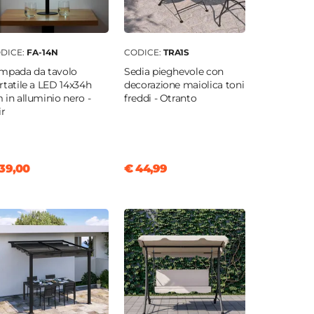
DICE:
FA-14N
CODICE:
TRA1S
mpada da tavolo
Sedia pieghevole con
rtatile a LED 14x34h
decorazione maiolica toni
 in alluminio nero -
freddi - Otranto
ir
39,00
€ 44,99