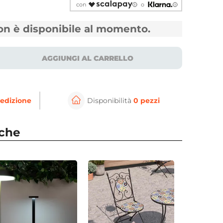
con
o
non è disponibile al momento.
AGGIUNGI AL CARRELLO
edizione
Disponibilità
0 pezzi
⚲
per ingrandire
Cli
nche