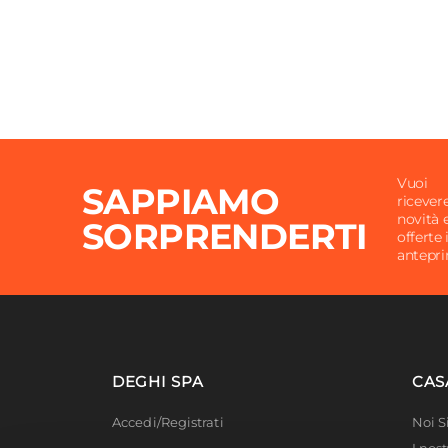
Vuoi
SAPPIAMO
ricever
novità 
SORPRENDERTI
offerte 
antepr
DEGHI SPA
CAS
Accedi/Registrati
Noi 