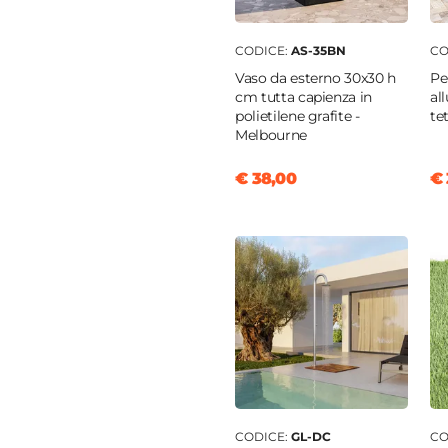
da
cm
CODICE:
AS-35BN
CO
Vaso da esterno 30x30 h
Pe
orcellanato
cm tutta capienza in
al
polietilene grafite -
te
geometrici
Melbourne
o
€ 38,00
€ 
ggine
iatura a polvere
zione a mosaico
CODICE:
GL-DC
CO