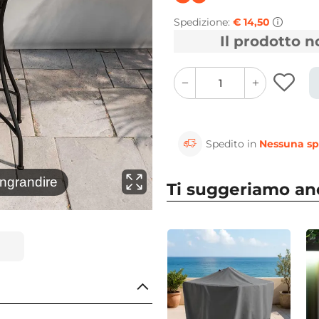
Spedizione:
€ 14,50
Il prodotto 
quantity
quantity
plus
minus
button
button
Spedito in
Nessuna sp
⚲
ingrandire
Clicca 
Ti suggeriamo a