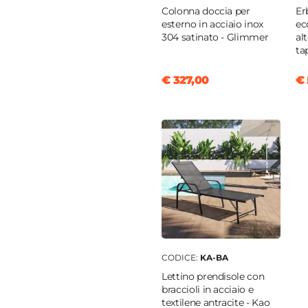
Colonna doccia per
Er
esterno in acciaio inox
ec
304 satinato - Glimmer
al
ta
€ 327,00
€ 
CODICE:
KA-BA
Lettino prendisole con
braccioli in acciaio e
textilene antracite - Kao