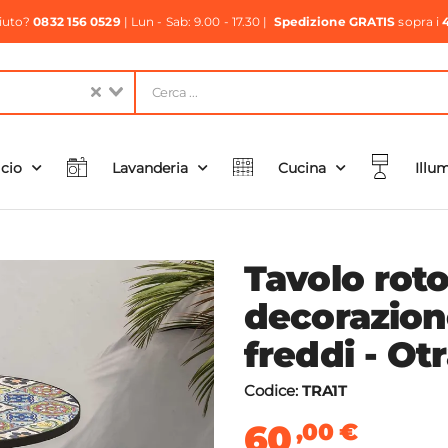
aiuto?
0832 156 0529
| Lun - Sab: 9.00 - 17.30 |
Spedizione GRATIS
sopra i
icio
Lavanderia
Cucina
Illu
Tavolo rot
decorazion
freddi - Ot
Codice:
TRA1T
60
,00
€