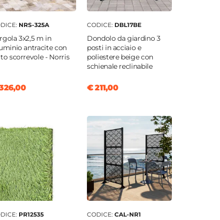
DICE:
NRS-325A
CODICE:
DBL17BE
rgola 3x2,5 m in
Dondolo da giardino 3
luminio antracite con
posti in acciaio e
tto scorrevole - Norris
poliestere beige con
schienale reclinabile
326,00
€ 211,00
DICE:
PR12535
CODICE:
CAL-NR1