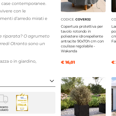
 le case contemporanee.
vivere con le
ementi d’arredo mirati e
CODICE:
COVER32
CO
Copertura protettiva per
La
tavolo rotondo in
po
e riparata? O agrumeto
poliestere idrorepellente
cm
antracite 90x70h cm con
Fa
rredi Otranto sono un
coulisse regolabile -
Wakanda
azza o in giardino,
€ 16,01
€ 
fisso
o