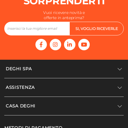
SORPRENDERTI
Vuoi ricevere novità e
offerte in anteprima?
SI, VOGLIO RICEVERLE
DEGHI SPA
Accedi/Registrati
ASSISTENZA
Noi siamo Deghi
Politica dei prezzi
Supporto
CASA DEGHI
Lavora con noi
Paga a rate
Diventa fornitore
Località disagiate
Noi Siamo Deghi
Modello organizzativo e codice etico
METODI DI PAGAMENTO