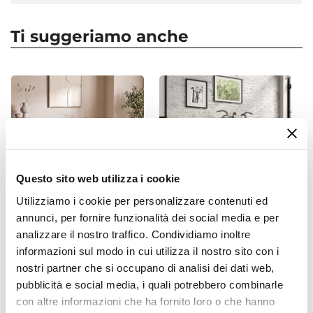
Tipologia
Tavolo fisso
Ti suggeriamo anche
Dimensioni
300 x 100 cm
Altezza
77 cm
Forma
Rettangolare
Colore Piano
Questo sito web utilizza i cookie
Legno
Colore Gambe
Utilizziamo i cookie per personalizzare contenuti ed
Nero
annunci, per fornire funzionalità dei social media e per
CODICE:
FN-VLN
CODICE:
FRA-11S
analizzare il nostro traffico. Condividiamo inoltre
Materiale Piano
Set 4 sedie in velluto blu
Consolle 118x75h cm in
informazioni sul modo in cui utilizza il nostro sito con i
Legno
con gambe in metallo nere
legno di acacia e metallo
nostri partner che si occupano di analisi dei dati web,
- Finesse
nero - Freia Acacia
Materiale Gambe
pubblicità e social media, i quali potrebbero combinarle
Acciaio
con altre informazioni che ha fornito loro o che hanno
€ 116,00
€ 146,00
Spessore Piano