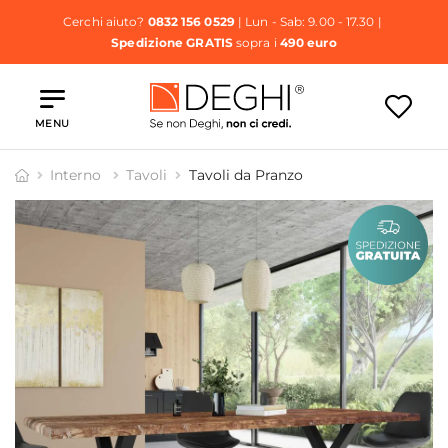
Cerchi aiuto?
0832 156 0529
| Lun - Sab: 9.00 - 17.30 |
Spedizione GRATIS
sopra i
490 euro
MENU
Interno
Tavoli
Tavoli da Pranzo