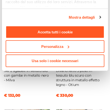
raccolto dal suo utilizzo dei loro servizi. Attraverso la
50 mm
sezione "Mostra dettagli" è possibile gestire le proprie
Assemblato
opzioni e modificare le preferenze espresse in qualsiasi
Mostra dettagli
No
momento. Per maggiori informazioni si invita a leggere la
nostra
Cookie Policy
.
Sezione Gambe
Accetta tutti i cookie
8 x 8 cm
Posti A Sedere
10 posti
|
12 posti
Personalizza
Usa solo i cookie necessari
CODICE:
MIL-2SL
CODICE:
TM-D3L
Set 2 sgabelli in velluto blu
Divano letto 3 posti in
con gambe in metallo nero
tessuto blu scuro con
- Milva
struttura in metallo effetto
legno - Otium
€ 132,00
€ 330,00