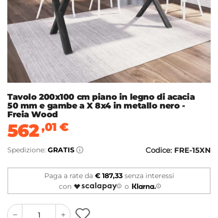
Tavolo 200x100 cm piano in legno di acacia
50 mm e gambe a X 8x4 in metallo nero -
Freia Wood
562
,01
€
Spedizione:
GRATIS
Codice:
FRE-15XN
Paga a rate da
€ 187,33
senza interessi
con
o
quantity
quantity