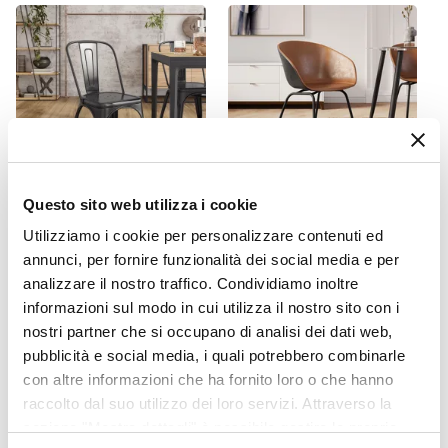
Altezza
77 cm
Forma
Rettangolare
Colore Piano
Legno
Colore Gambe
Questo sito web utilizza i cookie
Nero
CODICE:
FR-N44
CODICE:
KNS-MN
Materiale Piano
Utilizziamo i cookie per personalizzare contenuti ed
Sedia impilabile stile
Sedia in similpelle marrone
annunci, per fornire funzionalità dei social media e per
Legno
industrial in metallo nero -
e nero con gambe in
analizzare il nostro traffico. Condividiamo inoltre
Farley
metallo - Zayra
Materiale Gambe
informazioni sul modo in cui utilizza il nostro sito con i
Acciaio
€ 32,00
€ 83,00
nostri partner che si occupano di analisi dei dati web,
Spessore Piano
pubblicità e social media, i quali potrebbero combinarle
50 mm
con altre informazioni che ha fornito loro o che hanno
Assemblato
raccolto dal suo utilizzo dei loro servizi. Attraverso la
No
sezione "Mostra dettagli" è possibile gestire le proprie