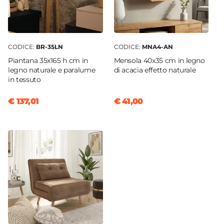
CODICE:
BR-35LN
CODICE:
MNA4-AN
Piantana 35x165 h cm in
Mensola 40x35 cm in legno
legno naturale e paralume
di acacia effetto naturale
in tessuto
€ 137,01
€ 41,00