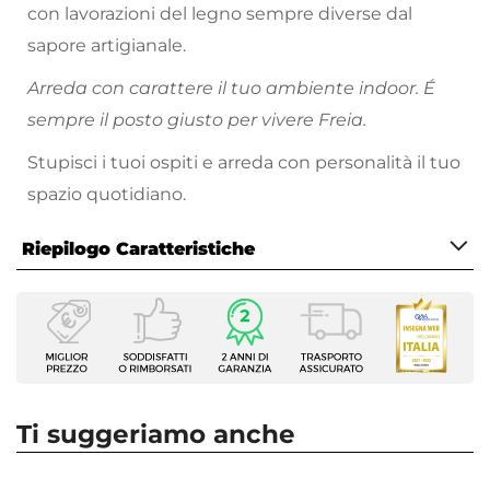
con lavorazioni del legno sempre diverse dal
sapore artigianale.
Arreda con carattere il tuo ambiente indoor. É
sempre il posto giusto per vivere Freia.
Stupisci i tuoi ospiti e arreda con personalità il tuo
spazio quotidiano.
Riepilogo Caratteristiche
Caratteristiche
Serie
Freia Wood
Tipologia
Tavolo fisso
Ti suggeriamo anche
Dimensioni
200 x 100 cm