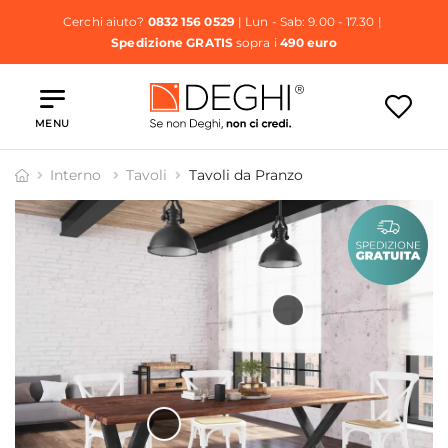
Cerchi aiuto?
0832 156 0529
| Lun - Sab: 9.00 - 17.30 |
Spedizione GRATIS
sopra i
490 euro
MENU
Interno
Tavoli
Tavoli da Pranzo