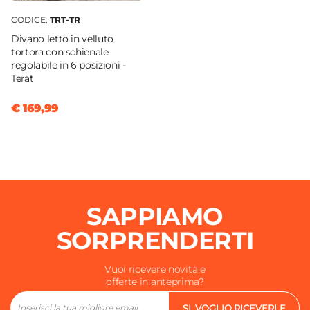
CODICE:
TRT-TR
Divano letto in velluto
tortora con schienale
regolabile in 6 posizioni -
Terat
€ 169,99
SAPPIAMO
SORPRENDERTI
Vuoi ricevere novità e
offerte in anteprima?
SI, VOGLIO RICEVERLE