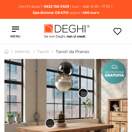
Cerchi aiuto?
0832 156 0529
| Lun - Sab: 9.00 - 17.30 |
Spedizione GRATIS
sopra i
490 euro
MENU
Interno
Tavoli
Tavoli da Pranzo