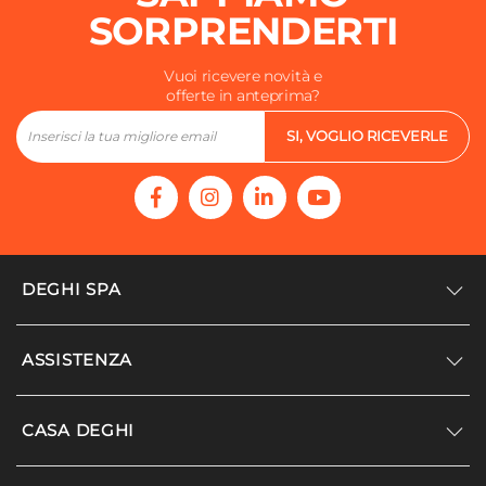
SORPRENDERTI
Vuoi ricevere novità e
offerte in anteprima?
SI, VOGLIO RICEVERLE
DEGHI SPA
Accedi/Registrati
ASSISTENZA
Noi siamo Deghi
Politica dei prezzi
Supporto
CASA DEGHI
Lavora con noi
Paga a rate
Diventa fornitore
Località disagiate