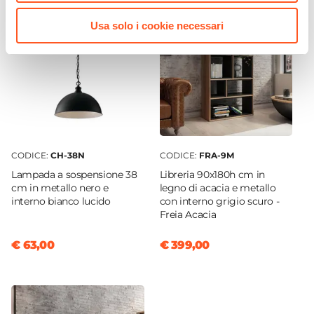
Sezione Gambe
Usa solo i cookie necessari
8 x 8 cm
Posti A Sedere
8 posti
CODICE:
CH-38N
CODICE:
FRA-9M
Lampada a sospensione 38
Libreria 90x180h cm in
cm in metallo nero e
legno di acacia e metallo
interno bianco lucido
con interno grigio scuro -
Freia Acacia
€ 63,00
€ 399,00