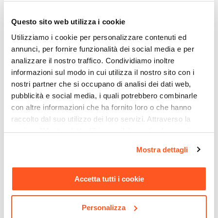
Tavolo fisso
Ti suggeriamo anche
Dimensioni
Questo sito web utilizza i cookie
200 x 100 cm
Utilizziamo i cookie per personalizzare contenuti ed
Altezza
annunci, per fornire funzionalità dei social media e per
77 cm
analizzare il nostro traffico. Condividiamo inoltre
Forma
informazioni sul modo in cui utilizza il nostro sito con i
Rettangolare
nostri partner che si occupano di analisi dei dati web,
Colore Piano
pubblicità e social media, i quali potrebbero combinarle
Legno
con altre informazioni che ha fornito loro o che hanno
Colore Gambe
raccolto dal suo utilizzo dei loro servizi. Attraverso la
sezione "Mostra dettagli" è possibile gestire le proprie
Nero
CODICE:
FR-B44
CODICE:
FR-BX
opzioni e modificare le preferenze espresse in qualsiasi
Materiale Piano
Mostra dettagli
Sedia impilabile stile
Sedia impilabile stile
momento. Per maggiori informazioni si invita a leggere la
Legno di mango
industrial in metallo bianco
industrial in metallo
nostra
Cookie Policy
.
- Farley
bordeaux - Farley
Materiale Gambe
Accetta tutti i cookie
Acciaio
€ 32,00
€ 32,00
Spessore Piano
Personalizza
80 mm