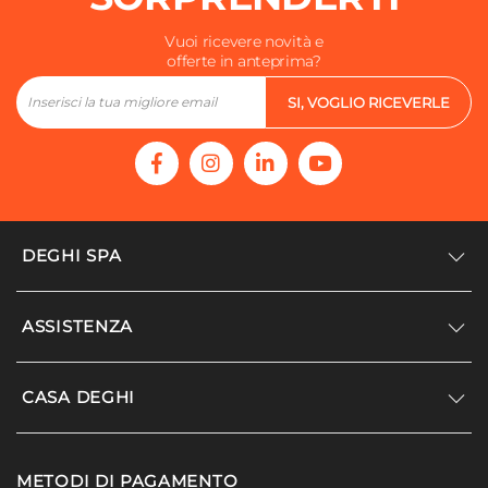
Vuoi ricevere novità e
offerte in anteprima?
SI, VOGLIO RICEVERLE
DEGHI SPA
Accedi/Registrati
ASSISTENZA
Noi siamo Deghi
Politica dei prezzi
Supporto
CASA DEGHI
Lavora con noi
Paga a rate
Diventa fornitore
Località disagiate
Noi Siamo Deghi
Modello organizzativo e codice etico
METODI DI PAGAMENTO
Agevolazioni fiscali