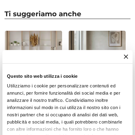
Tipologia
Tavolo fisso
Ti suggeriamo anche
Dimensioni
160 x 90 cm
Altezza
74 cm
Colore Piano
Nero
Colore Gambe
Nero
Questo sito web utilizza i cookie
Materiale Piano
Utilizziamo i cookie per personalizzare contenuti ed
Ceramica
annunci, per fornire funzionalità dei social media e per
CODICE:
DR-4SC
CODICE:
ELE-P3M
Materiale Gambe
analizzare il nostro traffico. Condividiamo inoltre
Set 4 sedie in polipropilene
Pouf contenitore 29 cm
informazioni sul modo in cui utilizza il nostro sito con i
Metallo
e metallo cappuccino -
effetto velluto chocolat con
nostri partner che si occupano di analisi dei dati web,
Dariwa
base oro - Elenor
Finitura
pubblicità e social media, i quali potrebbero combinarle
Opaca
€ 112,00
€ 24,00
con altre informazioni che ha fornito loro o che hanno
Spessore Piano