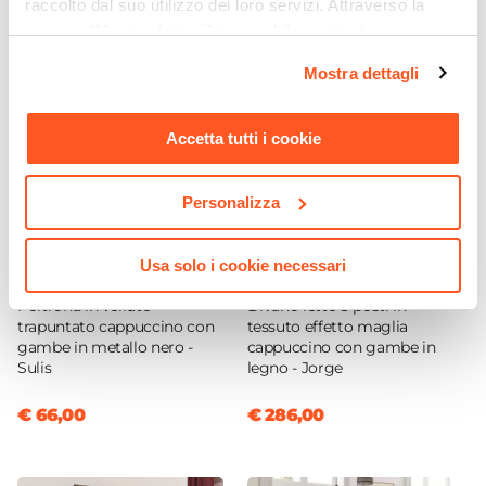
raccolto dal suo utilizzo dei loro servizi. Attraverso la
50 mm
sezione "Mostra dettagli" è possibile gestire le proprie
Portata Massima Piano
opzioni e modificare le preferenze espresse in qualsiasi
Mostra dettagli
150 kg
momento. Per maggiori informazioni si invita a leggere la
Posti A Sedere
nostra
Cookie Policy
.
6 posti
Accetta tutti i cookie
Personalizza
Usa solo i cookie necessari
CODICE:
SUL-PVC
CODICE:
JR-3C
Poltrona in velluto
Divano letto 3 posti in
trapuntato cappuccino con
tessuto effetto maglia
gambe in metallo nero -
cappuccino con gambe in
Sulis
legno - Jorge
€ 66,00
€ 286,00