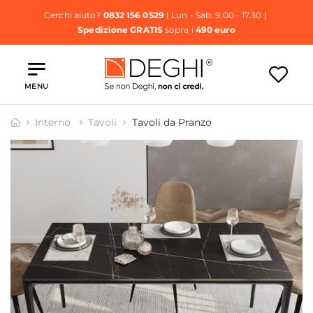
Cerchi aiuto?
0832 156 0529
| Lun - Sab: 9.00 - 17.30 |
Spedizione GRATIS
sopra i
490 euro
MENU
Interno
Tavoli
Tavoli da Pranzo