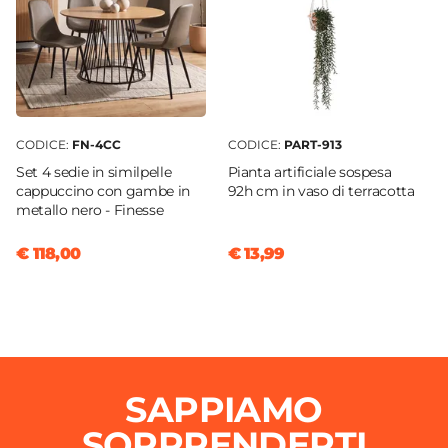
CODICE:
FN-4CC
CODICE:
PART-913
Set 4 sedie in similpelle
Pianta artificiale sospesa
cappuccino con gambe in
92h cm in vaso di terracotta
metallo nero - Finesse
€ 118,00
€ 13,99
SAPPIAMO
SORPRENDERTI