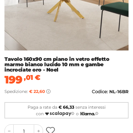
Tavolo 160x90 cm piano in vetro effetto
marmo bianco lucido 10 mm e gambe
incrociate oro - Noel
199
,01
€
Spedizione:
€ 22,60
Codice:
NL-16BR
Paga a rate da
€ 66,33
senza interessi
con
o
quantity
quantity