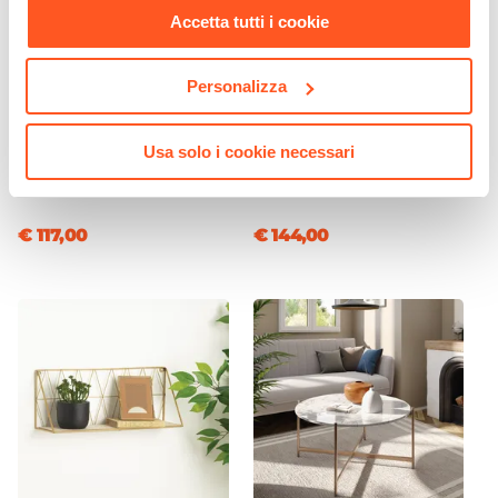
Accetta tutti i cookie
Personalizza
CODICE:
NVL-11R
CODICE:
PART-728
Consolle 110cm con piano in
Pianta artificiale di banano h
Usa solo i cookie necessari
legno rovere e struttura in
160 cm con vaso
metallo oro - Nevil
€ 117,00
€ 144,00