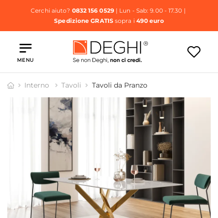
Cerchi aiuto?
0832 156 0529
| Lun - Sab: 9.00 - 17.30 |
Spedizione GRATIS
sopra i
490 euro
MENU
Interno
Tavoli
Tavoli da Pranzo