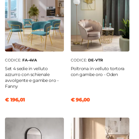
75,5 cm
Forma
Rettangolare
Colore Piano
Bianco
Colore Gambe
Oro
CODICE:
FA-4VA
CODICE:
DE-VTR
Effetto
Set 4 sedie in velluto
Poltrona in velluto tortora
Effetto marmo
azzurro con schienale
con gambe oro - Oden
avvolgente e gambe oro -
Materiale Piano
Fanny
Vetro temperato
Materiale Gambe
€ 196,01
€ 96,00
Acciaio
Finitura
Lucida
Spessore Piano