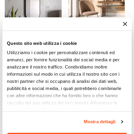
10 mm
Portata Massima Piano
100 kg
Posti A Sedere
8 posti
Questo sito web utilizza i cookie
CODICE:
FY-S4N
CODICE:
ML-C56
Specchio da interno
Sedia in velluto cappuccino
Utilizziamo i cookie per personalizzare contenuti ed
reversibile 80x40 cm con
con gambe oro - Melt
annunci, per fornire funzionalità dei social media e per
cornice in alluminio nero
analizzare il nostro traffico. Condividiamo inoltre
opaco - Finley
informazioni sul modo in cui utilizza il nostro sito con i
nostri partner che si occupano di analisi dei dati web,
€ 72,00
€ 57,00
pubblicità e social media, i quali potrebbero combinarle
con altre informazioni che ha fornito loro o che hanno
raccolto dal suo utilizzo dei loro servizi. Attraverso la
sezione "Mostra dettagli" è possibile gestire le proprie
opzioni e modificare le preferenze espresse in qualsiasi
Mostra dettagli
momento. Per maggiori informazioni si invita a leggere la
nostra
Cookie Policy
.