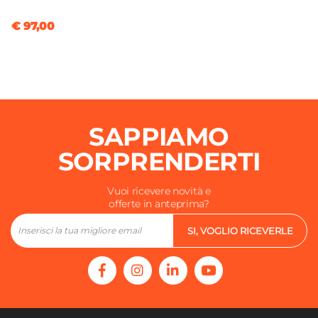
€ 97,00
SAPPIAMO
SORPRENDERTI
Vuoi ricevere novità e
offerte in anteprima?
SI, VOGLIO RICEVERLE