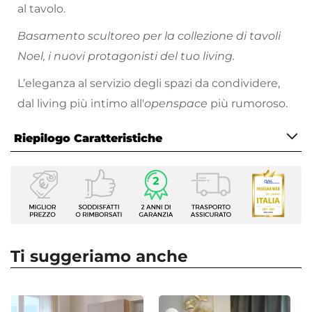
al tavolo.
Basamento scultoreo per la collezione di tavoli
Noel, i nuovi protagonisti del tuo living.
L’eleganza al servizio degli spazi da condividere,
dal living più intimo all'
openspace
più rumoroso.
Riepilogo Caratteristiche
Caratteristiche
Serie
Noel
Tipologia
Tavolo fisso
Ti suggeriamo anche
Dimensioni
160 x 90 cm
Altezza