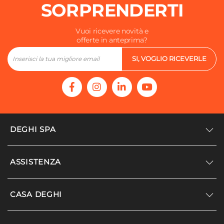
SORPRENDERTI
Vuoi ricevere novità e
offerte in anteprima?
SI, VOGLIO RICEVERLE
DEGHI SPA
Accedi/Registrati
ASSISTENZA
Noi siamo Deghi
Politica dei prezzi
Supporto
CASA DEGHI
Lavora con noi
Paga a rate
Diventa fornitore
Località disagiate
Noi Siamo Deghi