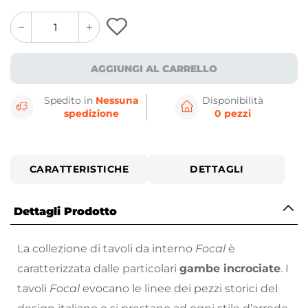
quantity
quantity
plus
minus
button
button
AGGIUNGI AL CARRELLO
Spedito in
Nessuna
Disponibilità
spedizione
0 pezzi
CARATTERISTICHE
DETTAGLI
Dettagli Prodotto
La collezione di tavoli da interno
Focal
è
caratterizzata dalle particolari
gambe incrociate
. I
tavoli
Focal
evocano le linee dei pezzi storici del