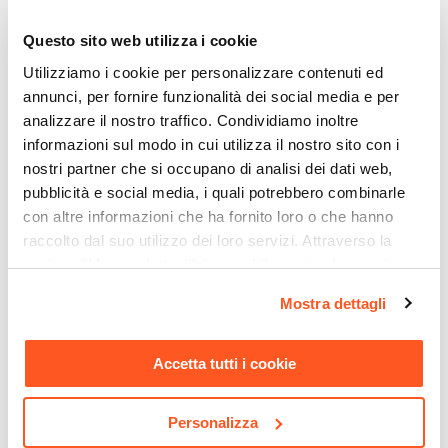
Tavolo fisso
Ti suggeriamo anche
Dimensioni
Questo sito web utilizza i cookie
160 x 90 cm
Utilizziamo i cookie per personalizzare contenuti ed
Altezza
annunci, per fornire funzionalità dei social media e per
75,5 cm
analizzare il nostro traffico. Condividiamo inoltre
informazioni sul modo in cui utilizza il nostro sito con i
Forma
nostri partner che si occupano di analisi dei dati web,
Rettangolare
pubblicità e social media, i quali potrebbero combinarle
Colore Piano
con altre informazioni che ha fornito loro o che hanno
Bianco
raccolto dal suo utilizzo dei loro servizi. Attraverso la
Colore Gambe
sezione "Mostra dettagli" è possibile gestire le proprie
Rovere scuro
opzioni e modificare le preferenze espresse in qualsiasi
CODICE:
MAD-GR2
CODICE:
BL-4TG
Mostra dettagli
Materiale Piano
momento. Per maggiori informazioni si invita a leggere la
Set 2 sedie in velluto grigio
Set 4 sedie in tessuto grigio
Legno MDF
nostra
Cookie Policy
.
con gambe in metallo nero
ghiaccio con gambe in
- Mady
metallo nero - Belita
Materiale Gambe
Accetta tutti i cookie
Metallo
€ 118,00
€ 116,00
Spessore Piano
Personalizza
18 mm