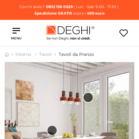
Cerchi aiuto?
0832 156 0529
| Lun - Sab: 9.00 - 17.30 |
Spedizione GRATIS
sopra i
490 euro
MENU
Interno
Tavoli
Tavoli da Pranzo