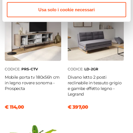
Assemblato
Usa solo i cookie necessari
No
Sezione Gambe
5 x 5 cm
Posti A Sedere
8 posti
CODICE:
PRS-CTV
CODICE:
LD-2GR
Mobile porta tv 180x56h cm
Divano letto 2 posti
in legno rovere sonoma -
reclinabile in tessuto grigio
Prospecta
e gambe effetto legno -
Legrand
€ 114,00
€ 397,00