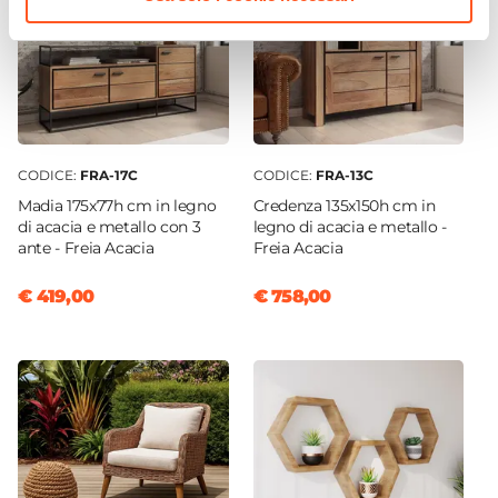
Sezione Gambe
5 x 5 cm
Posti A Sedere
6 posti
CODICE:
FRA-17C
CODICE:
FRA-13C
Madia 175x77h cm in legno
Credenza 135x150h cm in
di acacia e metallo con 3
legno di acacia e metallo -
ante - Freia Acacia
Freia Acacia
€ 419,00
€ 758,00