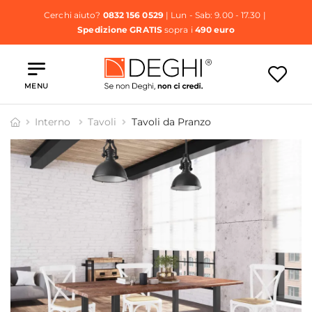
Cerchi aiuto?
0832 156 0529
| Lun - Sab: 9.00 - 17.30 |
Spedizione GRATIS
sopra i
490 euro
MENU
Interno
Tavoli
Tavoli da Pranzo