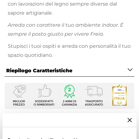
con lavorazioni del legno sempre diverse dal
sapore artigianale.
Arreda con carattere il tuo ambiente indoor. É
sempre il posto giusto per vivere Freia.
Stupisci i tuoi ospiti e arreda con personalità il tuo
spazio quotidiano.
Riepilogo Caratteristiche
Caratteristiche
Serie
Freia Wood
Tipologia
Tavolo fisso
Ti suggeriamo anche
Dimensioni
160 x 85 cm