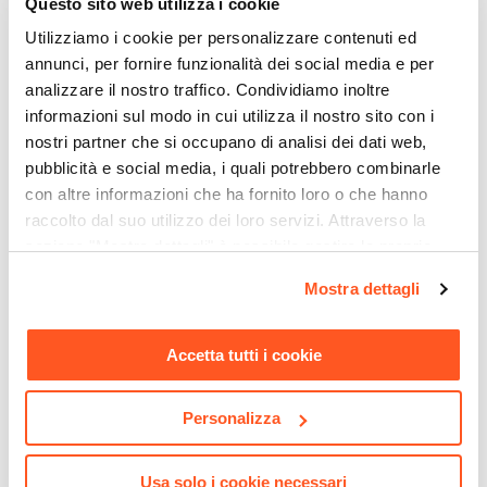
Questo sito web utilizza i cookie
Altezza
Utilizziamo i cookie per personalizzare contenuti ed
77 cm
annunci, per fornire funzionalità dei social media e per
Forma
analizzare il nostro traffico. Condividiamo inoltre
Rettangolare
informazioni sul modo in cui utilizza il nostro sito con i
Colore Piano
nostri partner che si occupano di analisi dei dati web,
Legno
pubblicità e social media, i quali potrebbero combinarle
con altre informazioni che ha fornito loro o che hanno
Colore Gambe
raccolto dal suo utilizzo dei loro servizi. Attraverso la
Nero
CODICE:
FR-B44
CODICE:
FR-N44
sezione "Mostra dettagli" è possibile gestire le proprie
Materiale Piano
Sedia impilabile stile
Sedia impilabile stile
opzioni e modificare le preferenze espresse in qualsiasi
Legno
Mostra dettagli
industrial in metallo bianco
industrial in metallo nero -
momento. Per maggiori informazioni si invita a leggere la
- Farley
Farley
Materiale Gambe
nostra
Cookie Policy
.
Acciaio
Accetta tutti i cookie
€ 32,00
€ 32,00
Spessore Piano
25 mm
Personalizza
Assemblato
No
Usa solo i cookie necessari