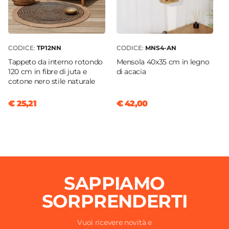
CODICE:
TP12NN
CODICE:
MNS4-AN
Tappeto da interno rotondo
Mensola 40x35 cm in legno
120 cm in fibre di juta e
di acacia
cotone nero stile naturale
€ 25,21
€ 42,00
SAPPIAMO
SORPRENDERTI
Vuoi ricevere novità e