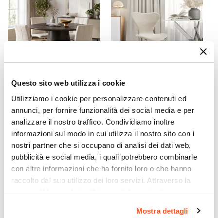
75,5 cm
Forma
Rettangolare
Colore Piano
Nero
Colore Gambe
Questo sito web utilizza i cookie
Cromo
CODICE:
DL-4SB
CODICE:
DL-SCR
Utilizziamo i cookie per personalizzare contenuti ed
Effetto
Set 4 sedie in similpelle
Sedia impilabile velluto
annunci, per fornire funzionalità dei social media e per
Effetto marmo
bianco con gambe a slitta
crema con gambe cromo -
analizzare il nostro traffico. Condividiamo inoltre
cromo - Dilez
Dolly
Materiale Piano
informazioni sul modo in cui utilizza il nostro sito con i
Vetro temperato
nostri partner che si occupano di analisi dei dati web,
€ 196,01
€ 57,00
Materiale Gambe
pubblicità e social media, i quali potrebbero combinarle
Acciaio
con altre informazioni che ha fornito loro o che hanno
Spessore Piano
raccolto dal suo utilizzo dei loro servizi. Attraverso la
10 mm
sezione "Mostra dettagli" è possibile gestire le proprie
opzioni e modificare le preferenze espresse in qualsiasi
Portata Massima Piano
Mostra dettagli
momento. Per maggiori informazioni si invita a leggere la