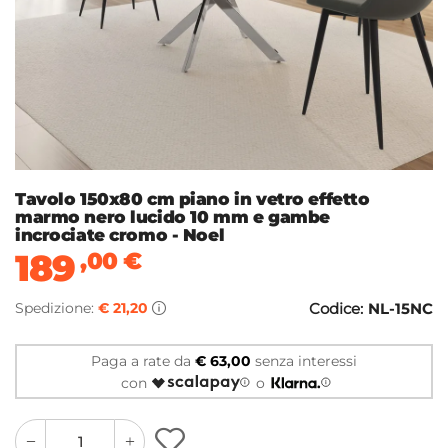
Tavolo 150x80 cm piano in vetro effetto
marmo nero lucido 10 mm e gambe
incrociate cromo - Noel
189
,00
€
Spedizione:
€ 21,20
Codice:
NL-15NC
Paga a rate da
€ 63,00
senza interessi
con
o
quantity
quantity