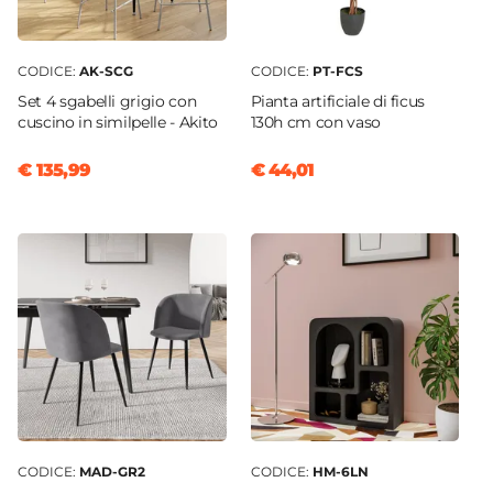
CODICE:
AK-SCG
CODICE:
PT-FCS
Set 4 sgabelli grigio con
Pianta artificiale di ficus
cuscino in similpelle - Akito
130h cm con vaso
€ 135,99
€ 44,01
CODICE:
MAD-GR2
CODICE:
HM-6LN