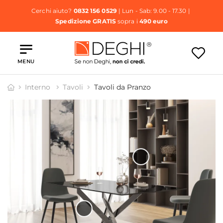
Cerchi aiuto?
0832 156 0529
| Lun - Sab: 9.00 - 17.30 |
Spedizione GRATIS
sopra i
490 euro
MENU
Interno
Tavoli
Tavoli da Pranzo