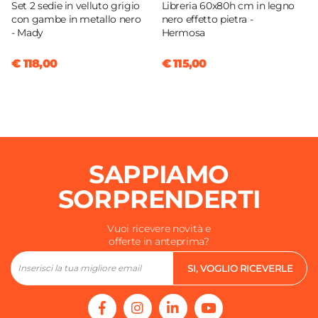
Set 2 sedie in velluto grigio
Libreria 60x80h cm in legno
con gambe in metallo nero
nero effetto pietra -
- Mady
Hermosa
€ 118,00
€ 115,00
SAPPIAMO
SORPRENDERTI
Vuoi ricevere novità e
offerte in anteprima?
SI, VOGLIO RICEVERLE