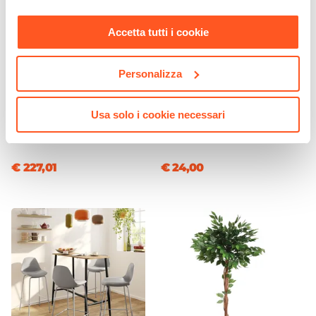
100 kg
nostra
Cookie Policy
.
Posti A Sedere
Accetta tutti i cookie
6 posti
Personalizza
CODICE:
HM-13CN
CODICE:
ELE-P2GC
Porta tv 130x50h cm in
Pouf contenitore 29 cm
Usa solo i cookie necessari
legno nero effetto pietra -
effetto velluto grigio chiaro
Hermosa
con base argento - Elenor
€ 227,01
€ 24,00