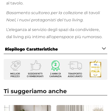
al tavolo.
Basamento scultoreo per la collezione di tavoli
Noel, i nuovi protagonisti del tuo living.
L’eleganza al servizio degli spazi da condividere,
dal living più intimo all'
openspace
più rumoroso.
Riepilogo Caratteristiche
Caratteristiche
Serie
Noel
Tipologia
Tavolo fisso
Ti suggeriamo anche
Dimensioni
150 x 80 cm
Altezza