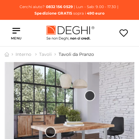
Cerchi aiuto?
0832 156 0529
| Lun - Sab: 9.00 - 17.30 |
Spedizione GRATIS
sopra i
490 euro
MENU
Interno
Tavoli
Tavoli da Pranzo