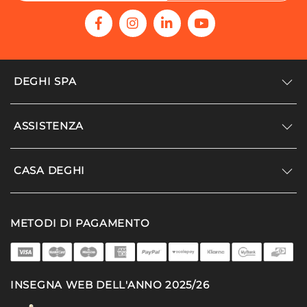
DEGHI SPA
Accedi/Registrati
ASSISTENZA
Noi siamo Deghi
Politica dei prezzi
Supporto
CASA DEGHI
Lavora con noi
Paga a rate
Diventa fornitore
Località disagiate
Noi Siamo Deghi
Modello organizzativo e codice etico
METODI DI PAGAMENTO
Agevolazioni fiscali
I nostri luoghi
Promozioni
Termini e condizioni
DEGHI 4 Planet
Privacy policy
MFT - La produzione
INSEGNA WEB DELL'ANNO 2025/26
Cookie policy
Partner di successo