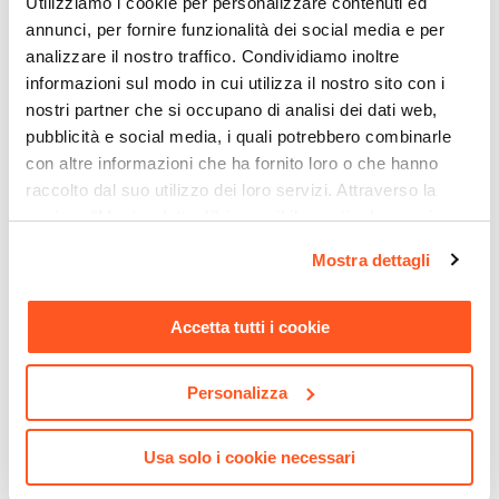
Utilizziamo i cookie per personalizzare contenuti ed
Assemblato
annunci, per fornire funzionalità dei social media e per
No
analizzare il nostro traffico. Condividiamo inoltre
Posti A Sedere
informazioni sul modo in cui utilizza il nostro sito con i
6 posti
nostri partner che si occupano di analisi dei dati web,
pubblicità e social media, i quali potrebbero combinarle
con altre informazioni che ha fornito loro o che hanno
raccolto dal suo utilizzo dei loro servizi. Attraverso la
sezione "Mostra dettagli" è possibile gestire le proprie
opzioni e modificare le preferenze espresse in qualsiasi
CODICE:
CH-38N
CODICE:
PART-570
Mostra dettagli
momento. Per maggiori informazioni si invita a leggere la
Lampada a sospensione 38
Pianta artificiale di ficus
nostra
Cookie Policy
.
cm in metallo nero e
lyrata 130 cm con 60 foglie
interno bianco lucido
in vaso
Accetta tutti i cookie
€ 63,00
€ 104,00
Personalizza
Usa solo i cookie necessari