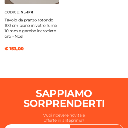
CODICE:
NL-1FR
Tavolo da pranzo rotondo
100 cm piano in vetro fumè
10 mm e gambe incrociate
oro - Noel
€ 153,00
SAPPIAMO
SORPRENDERTI
Vuoi ricevere novità e
offerte in anteprima?