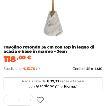
Tavolino rotondo 36 cm con top in legno di
acacia e base in marmo - Jean
118
,00
€
Spedizione:
€ 13,70
Codice:
JEA-LMS
Paga a rate da
€ 39,33
senza interessi
con
o
quantity
quantity
plus
minus
button
button