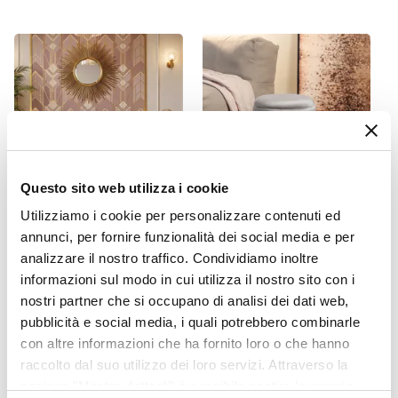
Ø 35,5 cm
Altezza
68 cm
Forma
Rotonda
Materiale Piano
Legno di mango
Questo sito web utilizza i cookie
Materiale Struttura
Marmo
|
Metallo
Utilizziamo i cookie per personalizzare contenuti ed
CODICE:
DN-2GR
CODICE:
ELE-P3G
annunci, per fornire funzionalità dei social media e per
Colore Piano
Divano 2 posti in velluto
Pouf contenitore 29 cm
analizzare il nostro traffico. Condividiamo inoltre
Legno
grigio gambe oro - Oden
effetto velluto grigio con
informazioni sul modo in cui utilizza il nostro sito con i
base oro - Elenor
Colore Struttura
nostri partner che si occupano di analisi dei dati web,
Oro
pubblicità e social media, i quali potrebbero combinarle
€ 229,01
€ 24,00
con altre informazioni che ha fornito loro o che hanno
raccolto dal suo utilizzo dei loro servizi. Attraverso la
sezione "Mostra dettagli" è possibile gestire le proprie