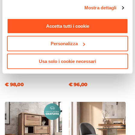
opzioni e modificare le preferenze espresse in qualsiasi
Mostra dettagli
momento. Per maggiori informazioni si invita a leggere la
nostra
Cookie Policy
.
Accetta tutti i cookie
Personalizza
CODICE:
TP-3R
CODICE:
DEN-VG
Usa solo i cookie necessari
Tappeto 300x200 cm in
Poltrona in velluto grigio
cotone a righe grigio
con gambe oro - Oden
€ 98,00
€ 96,00