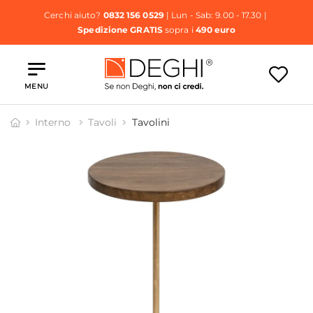
Cerchi aiuto?
0832 156 0529
| Lun - Sab: 9.00 - 17.30 |
Spedizione GRATIS
sopra i
490 euro
MENU
Interno
Tavoli
Tavolini